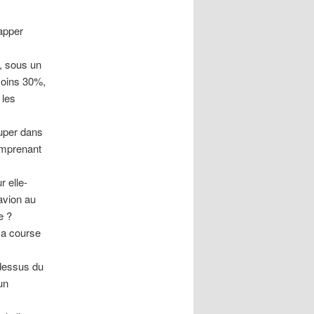
rapper
, sous un
moins 30%,
 les
ouper dans
omprenant
r elle-
avion au
e ?
 sa course
-dessus du
un