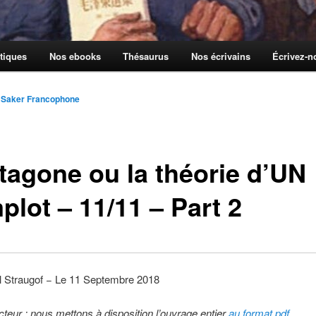
tiques
Nos ebooks
Thésaurus
Nos écrivains
Écrivez-
 Saker Francophone
tagone ou la théorie d’UN
plot – 11/11 – Part 2
l Straugof − Le 11 Septembre 2018
cteur : nous mettons à disposition l’ouvrage entier
au format pdf
.