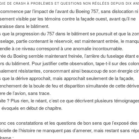
IE DE CRASH À PROBLÈMES ET QUESTIONS NON RÉGLÉES DEPUIS DIX AN
 commence par l’impact de l’avant du Boeing 757, sans dislocation ni
sement visible par les témoins contre la façade ouest, avant qu’il ne
araisse dans le bâtiment.
s que la progression du 757 dans le bâtiment se poursuit et que la zo
uselage, partie contenant le réservoir, est maintenant entrée, le manq
cendie à ce niveau correspond à une anomalie incontournable.
trée du Boeing semble maintenant freinée, l’arrière du fuselage étant 
rs du bâtiment. Pour justifier cette observation, tape-t-il sur des colo
alement résistantes, consommant ainsi beaucoup de son énergie ci
s que la dérive approchait, mais approchait seulement de la façade,
enchement de la boule de feu et disparition simultanée de cette dérive
ière de l’avion, sans trace.
ite ? Plus rien, le néant, c’est ce que décrivent plusieurs témoignage
 évoqués en début de chapitre.
nc ces constatations et les questions de bon sens que l’exposé des f
ficielle de l’histoire ne manquent pas d’amener, mais restant sans ré
drame :