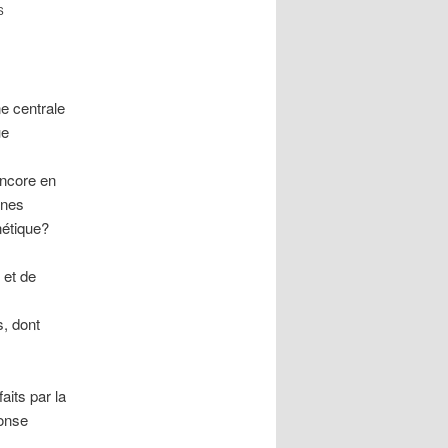
S
ne centrale
ue
encore en
nnes
nétique?
 et de
s, dont
aits par la
ponse