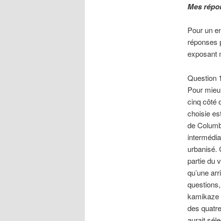
Mes répo
Pour un en
réponses p
exposant m
Question 
Pour mieux
cinq côté 
choisie es
de Columbi
intermédia
urbanisé. 
partie du 
qu’une arr
questions,
kamikaze c
des quatre
aurait sél