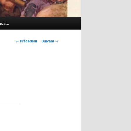
nous…
Navigation
←
Précédent
Suivant
→
des
articles