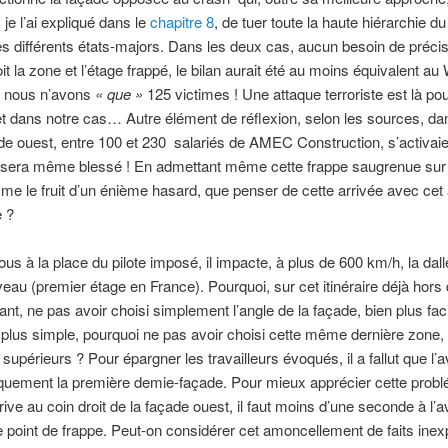
 je l’ai expliqué dans le
chapitre 8
, de tuer toute la haute hiérarchie d
différents états-majors. Dans les deux cas, aucun besoin de précis
it la zone et l’étage frappé, le bilan aurait été au moins équivalent au
, nous n’avons
« que »
125 victimes ! Une attaque terroriste est là pour
 et dans notre cas… Autre élément de réflexion, selon les sources, dan
e ouest, entre 100 et 230 salariés de AMEC Construction, s’activaie
 sera même blessé ! En admettant même cette frappe saugrenue sur 
e le fruit d’un énième hasard, que penser de cette arrivée avec cet
e ?
us à la place du pilote imposé, il impacte, à plus de 600 km/h, la dall
eau (premier étage en France). Pourquoi, sur cet itinéraire déjà hors
ant, ne pas avoir choisi simplement l’angle de la façade, bien plus faci
 plus simple, pourquoi ne pas avoir choisi cette même dernière zone
 supérieurs ? Pour épargner les travailleurs évoqués, il a fallut que l’a
quement la première demie-façade. Pour mieux apprécier cette probl
rive au coin droit de la façade ouest, il faut moins d’une seconde à l’a
le point de frappe. Peut-on considérer cet amoncellement de faits inex