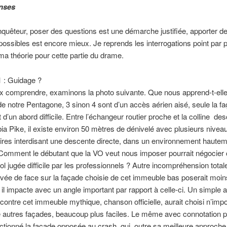
nses
quêteur, poser des questions est une démarche justifiée, apporter d
ossibles est encore mieux. Je reprends les interrogations point par p
a théorie pour cette partie du drame.
1 : Guidage ?
 comprendre, examinons la photo suivante. Que nous apprend-t-elle
de notre Pentagone, 3 sinon 4 sont d’un accès aérien aisé, seule la f
t d’un abord difficile. Entre l’échangeur routier proche et la colline d
a Pike, il existe environ 50 mètres de dénivelé avec plusieurs nivea
ires interdisant une descente directe, dans un environnement haute
Comment le débutant que la VO veut nous imposer pourrait négocier 
vol jugée difficile par les professionnels ? Autre incompréhension totale
ivée de face sur la façade choisie de cet immeuble bas poserait moin
 il impacte avec un angle important par rapport à celle-ci. Un simple 
ontre cet immeuble mythique, chanson officielle, aurait choisi n’impo
 autres façades, beaucoup plus faciles. Le même avec connotation po
ectionné la façade opposée au crash qui, outre sa meilleure approche,