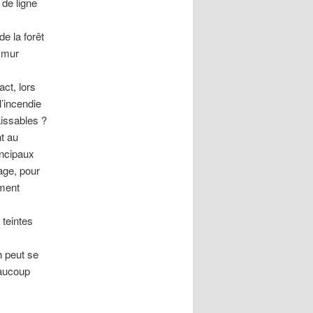
de ligne
e la forêt
e mur
act, lors
l’incendie
aissables ?
t au
incipaux
age, pour
ement
 teintes
h peut se
eaucoup