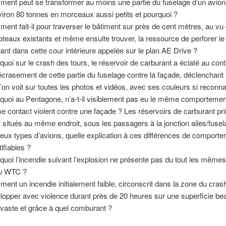
ent peut se transformer au moins une partie du fuselage d’un avion 
viron 80 tonnes en morceaux aussi petits et pourquoi ?
ent fait-il pour traverser le bâtiment sur près de cent mètres, au vu d
oteaux existants et même ensuite trouver, la ressource de perforer l
ant dans cette cour intérieure appelée sur le plan AE Drive ?
quoi sur le crash des tours, le réservoir de carburant a éclaté au cont
’écrasement de cette partie du fuselage contre la façade, déclenchant 
l’on voit sur toutes les photos et vidéos, avec ses couleurs si reconn
quoi au Pentagone, n’a-t-il visiblement pas eu le même comportemen
 contact violent contre une façade ? Les réservoirs de carburant pr
t situés au même endroit, sous les passagers à la jonction ailes/fusel
deux types d’avions, quelle explication à ces différences de comport
tifiables ?
quoi l’incendie suivant l’explosion ne présente pas du tout les mêmes
u WTC ?
ent un incendie initialement faible, circonscrit dans la zone du cras
lopper avec violence durant près de 20 heures sur une superficie b
 vaste et grâce à quel comburant ?