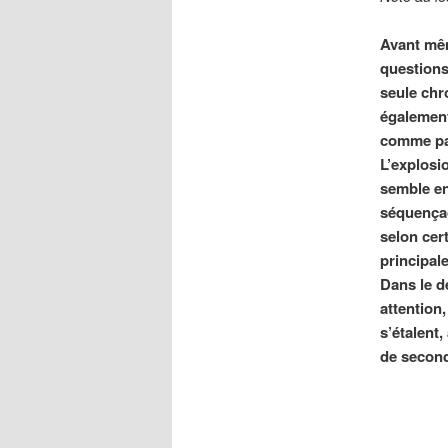
Avant mêm
questions
seule chr
également
comme par
L’explosi
semble en 
séquençag
selon cer
principal
Dans le d
attention,
s’étalent
de seco