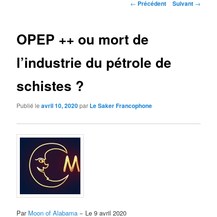
Navigation
←
Précédent
Suivant
→
des
articles
OPEP ++ ou mort de
l’industrie du pétrole de
schistes ?
Publié le
avril 10, 2020
par
Le Saker Francophone
Par
Moon of Alabama
− Le 9 avril 2020