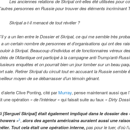
·
Les anciennes relations de Skripal ont-elles été utilisées pour c
’autres personnes en Russie pour trouver des éléments incriminant 
·
Skripal a-t-il menacé de tout révéler ?
’il y a un lien entre le Dossier et Skripal, ce qui me semble très probab
 a un certain nombre de personnes et d’organisations qui ont des rai
ouloir à Skripal. Beaucoup d’individus et de fonctionnaires véreux de
ôtés de l’Atlantique ont participé à la campagne anti-Trump/anti-Russie
lusieurs enquêtes et on pourrait bien un jour tomber sur un beau paqu
ort sale. Retirer Skripal du circuit tout en accusant la Russie semble ê
eilleur moyen de se débarrasser d’un témoin gênant.
 d’alerte Clive Ponting, cité par
Murray
, pense maintenant aussi que l’
ait une opération
« de l’intérieur »
qui faisait suite au faux
« Dirty Dossi
i [Sergueï Skripal] était également impliqué dans le dossier des
howers »
,
alors des agents américains auraient aussi une raiso
3
êler.
Tout cela était une opération interne,
pas pour le tuer, d’où l’u