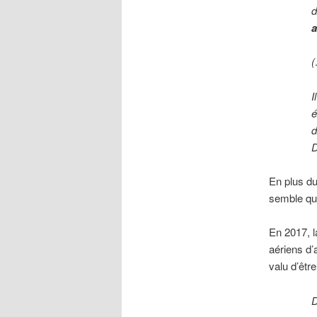
d
a
I
é
d
D
En plus du 
semble qu’
En 2017, l
aériens d
valu d’êtr
D