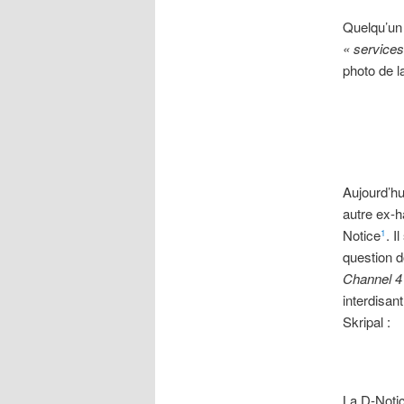
Quelqu’un 
« services
photo de l
Aujourd’hu
autre ex-h
Notice
. I
1
question d
Channel 4
interdisan
Skripal :
La D-Notic