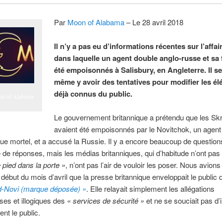
Par
Moon of Alabama
– Le 28 avril 2018
Il n’y a pas eu d’informations récentes sur l’affai
dans laquelle un agent double anglo-russe et sa f
été empoisonnés à Salisbury, en Angleterre. Il s
même y avoir des tentatives pour modifier les é
déjà connus du public.
n of Alabama
Le gouvernement britannique a prétendu que les Skr
avaient été empoisonnés par le Novitchok, un agent
ue mortel, et a accusé la Russie. Il y a encore beaucoup de questions
 de réponses, mais les médias britanniques, qui d’habitude n’ont pas
e pied dans la porte »
, n’ont pas l’air de vouloir les poser. Nous avions
 début du mois d’avril que la presse britannique enveloppait le public 
rd-Novi (marque déposée) »
. Elle relayait simplement les allégations
es et illogiques des
« services de sécurité »
et ne se souciait pas d’
ent le public.