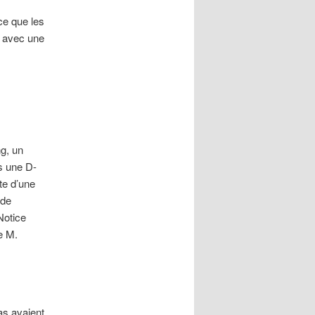
ce que les
avec une
ng, un
s une D-
te d’une
 de
Notice
e M.
as avaient