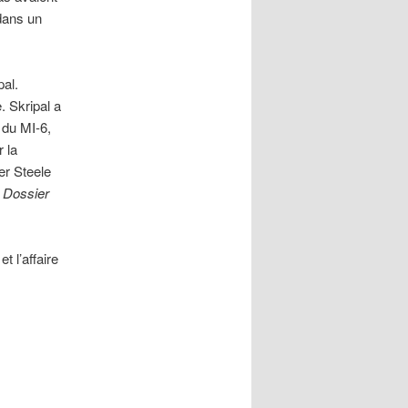
dans un
pal.
. Skripal a
 du MI-6,
 la
er Steele
y Dossier
et l’affaire