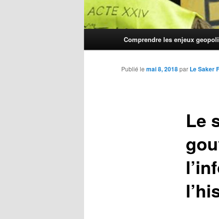
Menu
Comprendre les enjeux geopoli
principal
Publié le
mai 8, 2018
par
Le Saker 
Le s
gou
l’in
l’hi