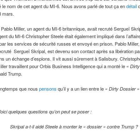
 le nom de cet agent du MI-6. Nous avons parlé de tout ça en
détail
 8 mars.
 Pablo Miller, un agent du MI-6 britannique, avait recruté Sergueï Skri
gent du MI-6 Christopher Steele était également impliqué dans l’affaire
 par les services de sécurité russes et envoyé en prison. Pablo Miller,
recruté Sergueï Skripal, est devenu son contact après sa libération par
s un échange d’espions. Il vit aussi sûrement à Salisbury. Christoph
iller travaillent pour Orbis Business Intelligence qui a monté le
« Dirt
ald Trump.
 longtemps que nous
pensons
qu’il y a un lien entre le
« Dirty Dossier »
oici quelques questions qu’on peut se poser :
·
Skripal a-t-il aidé Steele à monter le « dossier » contre Trump ?