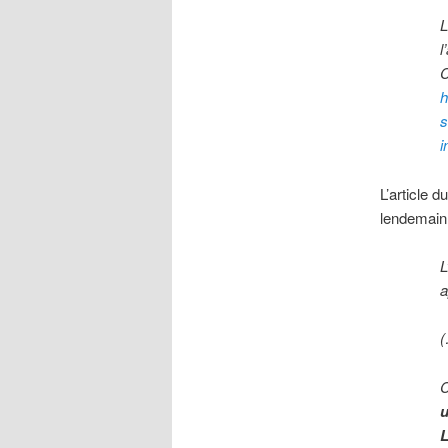
L
l
C
h
s
i
L’article d
lendemain d
L
a
C
u
L