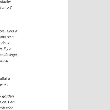
ontacter
Trump ?
le, alors il
sons d’en
s deux
. Il y a
et de linge
tre le
affaire
er » :
 « golden
n de s’en
tilisation