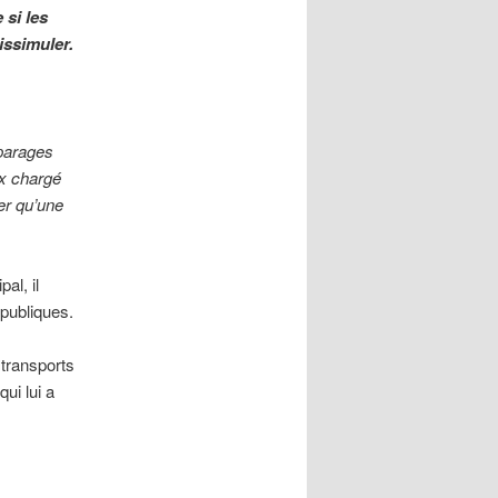
si les
issimuler.
 parages
ux chargé
er qu’une
al, il
 publiques.
transports
ui lui a