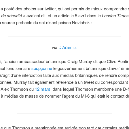
a posté des photos sur twitter, qui ont permis de mieux comprendre 
 de sécurité »
avaient dit, et un article le 5 avril dans le
London Times
a source probable du soi-disant poison Novichok :
via
D’Aramitz
i, l’ancien ambassadeur britannique Craig Murray dit que Clive Ponti
aut fonctionnaire
soupçonne
le gouvernement britannique d’avoir émi
l s’agit d’une interdiction faite aux médias britanniques de rendre comp
onnée. Murray fait également référence à un tweet du correspondant
Alex Thomson du
12 mars
, dans lequel Thomson mentionne une D-
t à médias de masse de nommer l’agent du MI-6 qui était le contact d
e que Thomson a mentionnée est arrivée trop tard car certains médi