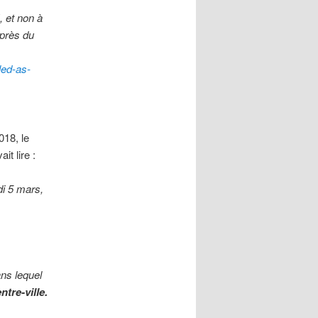
, et non à
uprès du
led-as-
018, le
it lire :
di 5 mars,
ans lequel
tre-ville.