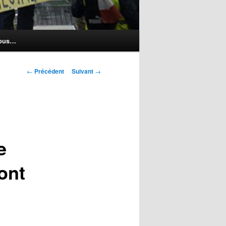
nous…
Navigation
←
Précédent
Suivant
→
des
articles
e
ont