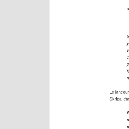
d
S
y
v
c
p
f
m
Le lanceur
Skripal ét
S
s
m