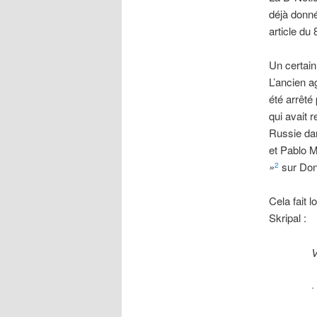
déjà donné
article du
Un certain
L’ancien a
été arrêté
qui avait 
Russie dan
et Pablo M
»
sur Don
2
Cela fait
Skripal :
V