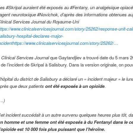
es #Skripal auraient été exposés au #Fentany, un analgésique opiacé
’agent neurotoxique #Novichok, d’après des informations obtenues a
linical Services Journal du Royaume-Uni
ttps://www.clinicalservicesjournal.com/story/25262/response-unit-cal
alisbury-hospital-declares-major-
ncidenthttps://www.clinicalservicesjournal.com/story/25262/…
u
Clinical Services Journal
que Gaytandjiev a trouvé date du 5 mars 2
e l’incident de Skripal à Salisbury. Dans la version originale, on pouva
’hôpital du district de Salisbury a déclaré un « incident majeur » le lun
près que deux patients
ont été exposés à un opioïde
.
(…)
et incident succédait à un autre survenu quelques heures plus tôt, d
n homme et une femme ont été exposés à du Fentanyl dans le cen
’opioïde est 10 000 fois plus puissant que l’héroïne.