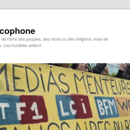
ncophone
de l'âme des peuples, des races ou des religions, mais de
s. Les humbles veillent.