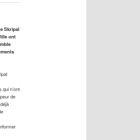
re Skripal
ille ont
emble
léments
ipal
 qui n’ont
 peur de
 déjà
de
informer