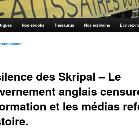
tiques
Nos ebooks
Thésaurus
Nos écrivains
Écrivez-
Francophone
ilence des Skripal – Le
vernement anglais censur
formation et les médias ref
stoire.