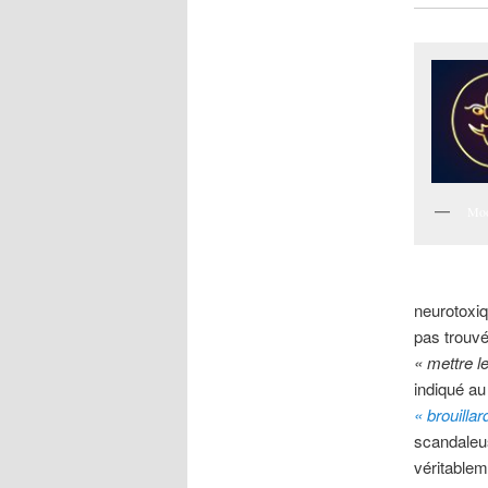
Moo
neurotoxiq
pas trouvé
« mettre l
indiqué au
« brouilla
scandaleus
véritablem