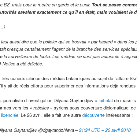
e BZ, mais pour le mettre en garde et le punir.
Tout se passe comme 
utorités savaient exactement ce qu’il en était, mais voulaient le d
(…)
l faut aussi dire que le policier qui se trouvait « par hasard » dans les
tait presque certainement l’agent de la branche des services spécia
e la surveillance de Ioulia. Les médias ne sont pas autorisés à signal
-Notice a été édictée.
très curieux silence des médias britanniques au sujet de l’affaire Skrip
il y ait de réels efforts pour supprimer des informations déjà rendues
a journaliste d’investigation Dilyana Gaytandjiev a
fait état
de massifs 
’armes vers les
« rebelles »
syriens sous couverture diplomatique, ce q
e
licenciée
. Le 26 avril, elle a fait une autre
découverte
intéressante :
ilyana Gaytandjiev @dgaytandzhieva –
21:24 UTC – 26 avril 2018