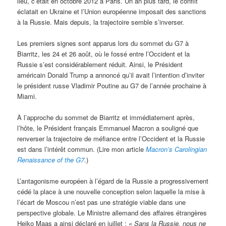
lieu, c’était en octobre 2012 à Paris. Un an plus tard, le conflit
éclatait en Ukraine et l’Union européenne imposait des sanctions
à la Russie. Mais depuis, la trajectoire semble s’inverser.
Les premiers signes sont apparus lors du sommet du G7 à
Biarritz, les 24 et 26 août, où le fossé entre l’Occident et la
Russie s’est considérablement réduit. Ainsi, le Président
américain Donald Trump a annoncé qu’il avait l’intention d’inviter
le président russe Vladimir Poutine au G7 de l’année prochaine à
Miami.
À l’approche du sommet de Biarritz et immédiatement après,
l’hôte, le Président français Emmanuel Macron a souligné que
renverser la trajectoire de méfiance entre l’Occident et la Russie
est dans l’intérêt commun. (Lire mon article
Macron’s Carolingian
Renaissance of the G7
.)
L’antagonisme européen à l’égard de la Russie a progressivement
cédé la place à une nouvelle conception selon laquelle la mise à
l’écart de Moscou n’est pas une stratégie viable dans une
perspective globale. Le Ministre allemand des affaires étrangères
Heiko Maas a ainsi déclaré en juillet :
« Sans la Russie, nous ne