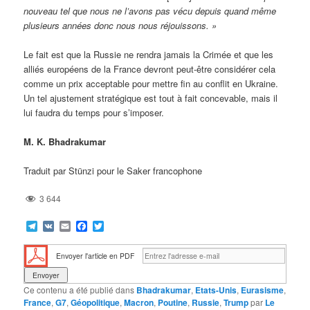
nouveau tel que nous ne l’avons pas vécu depuis quand même
plusieurs années donc nous nous réjouissons. »
Le fait est que la Russie ne rendra jamais la Crimée et que les
alliés européens de la France devront peut-être considérer cela
comme un prix acceptable pour mettre fin au conflit en Ukraine.
Un tel ajustement stratégique est tout à fait concevable, mais il
lui faudra du temps pour s’imposer.
M. K. Bhadrakumar
Traduit par Stünzi pour le Saker francophone
3 644
Telegram
VK
Email
Facebook
Twitter
Envoyer l'article en PDF
Ce contenu a été publié dans
Bhadrakumar
,
Etats-Unis
,
Eurasisme
,
France
,
G7
,
Géopolitique
,
Macron
,
Poutine
,
Russie
,
Trump
par
Le