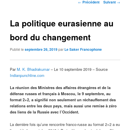
Navigation
←
Précédent
Suivant
→
des
articles
La politique eurasienne au
bord du changement
Publié le
septembre 26, 2019
par
Le Saker Francophone
Par
M. K. Bhadrakumar
– Le 10 septembre 2019 – Source
Indianpunchline.com
La réunion des Ministres des affaires étrangères et de la
défense russes et français à Moscou, le 9 septembre, au
format 2+2, a signifié non seulement un réchauffement des
relations entre les deux pays, mais aussi une remise à zéro
des liens de la Russie avec l’Occident.
La dernière fois qu’une rencontre franco-russe au format 2+2 a eu