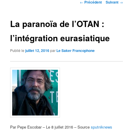
Navigation
←
Précédent
Suivant
→
des
articles
La paranoïa de l’OTAN :
l’intégration eurasiatique
Publié le
juillet 12, 2016
par
Le Saker Francophone
Par Pepe Escobar – Le 8 juillet 2016 – Source
sputniknews