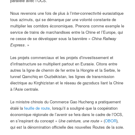
parallèle avec l’OCS.
Nous revenons une fois de plus à l’inter-connectivité eurasiatique
tous azimuts, qui se démarque par une volonté constante de
multiplier les corridors économiques. Prenons comme exemple le
service de trains de marchandises entre la Chine et l’Europe, qui
ne cesse de se développer sous la bannière «
China Railway
Express
. »
Les projets commerciaux et les projets d’investissement et
d’infrastructure se multiplient partout en Eurasie. Citons entre
autres la ligne de chemin de fer entre la Hongrie et la Serbie, le
tunnel Qamchiq en Ouzbékistan, les lignes de transmission
électrique au Kirghizistan et le réseau de gazoducs liant la Chine
à l’Asie centrale.
Le ministre chinois du Commerce Gao Hucheng a pratiquement
étalé la
feuille de route
, lorsqu’il a souligné que la coopération
économique régionale de l’avenir se fera dans le cadre de l’OCS,
en s’inspirant du concept «
Une ceinture, une route »
(
OBOR
)
,
qui est la dénomination officielle des nouvelles Routes de la soie.