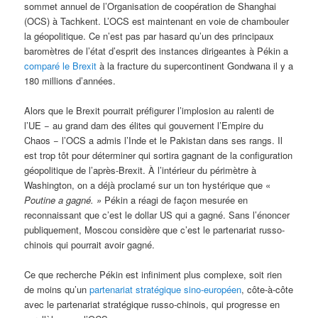
sommet annuel de l’Organisation de coopération de Shanghai
(OCS) à Tachkent. L’OCS est maintenant en voie de chambouler
la géopolitique. Ce n’est pas par hasard qu’un des principaux
baromètres de l’état d’esprit des instances dirigeantes à Pékin a
comparé le Brexit
à la fracture du supercontinent Gondwana il y a
180 millions d’années.
Alors que le Brexit pourrait préfigurer l’implosion au ralenti de
l’UE − au grand dam des élites qui gouvernent l’Empire du
Chaos − l’OCS a admis l’Inde et le Pakistan dans ses rangs. Il
est trop tôt pour déterminer qui sortira gagnant de la configuration
géopolitique de l’après-Brexit. À l’intérieur du périmètre à
Washington, on a déjà proclamé sur un ton hystérique que «
Poutine a gagné. »
Pékin a réagi de façon mesurée en
reconnaissant que c’est le dollar US qui a gagné. Sans l’énoncer
publiquement, Moscou considère que c’est le partenariat russo-
chinois qui pourrait avoir gagné.
Ce que recherche Pékin est infiniment plus complexe, soit rien
de moins qu’un
partenariat stratégique sino-européen
, côte-à-côte
avec le partenariat stratégique russo‑chinois, qui progresse en