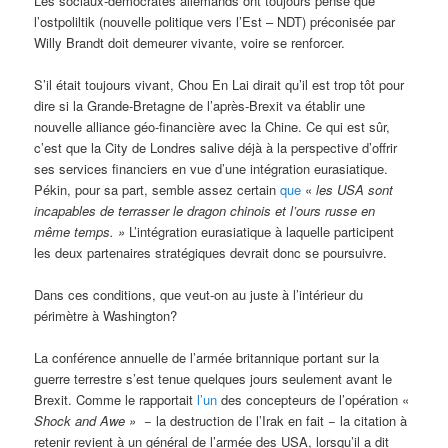
Les sociaux-démocrates allemands ont toujours pensé que
l’ostpoliltik (nouvelle politique vers l’Est – NDT) préconisée par
Willy Brandt doit demeurer vivante, voire se renforcer.
S’il était toujours vivant, Chou En Lai dirait qu’il est trop tôt pour
dire si la Grande-Bretagne de l’après-Brexit va établir une
nouvelle alliance géo-financière avec la Chine. Ce qui est sûr,
c’est que la City de Londres salive déjà à la perspective d’offrir
ses services financiers en vue d’une intégration eurasiatique.
Pékin, pour sa part, semble assez certain
que
«
les USA sont
incapables de terrasser le dragon chinois et l’ours russe en
même temps. »
L’intégration eurasiatique à laquelle participent
les deux partenaires stratégiques devrait donc se poursuivre.
Dans ces conditions, que veut-on au juste à l’intérieur du
périmètre à Washington?
La conférence annuelle de l’armée britannique portant sur la
guerre terrestre s’est tenue quelques jours seulement avant le
Brexit. Comme le rapportait
l’un
des concepteurs de l’opération «
Shock and Awe »
− la destruction de l’Irak en fait − la citation à
retenir revient à un général de l’armée des USA, lorsqu’il a dit