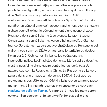
Obama ne fera rien, mais les acteurs du complexe militaro-
industriel se bousculent déjà pour se tailler une place dans la
prochaine configuration, et nous savons tous qu’il pourrait s’agir
d’un Gotterdammerung [
crépuscule des dieux, NdT
]
clintonesque. Dans mon article publié par Sputnik, qui vient de
paraître, un général américain avoue franchement que la situation
globale pourrait exiger le déclenchement d’une guerre chaude.
Poutine a déjà sonné l’alarme à ce propos. Le prof. Stephen
Cohen aussi a sonné l’alarme. Aujourd’hui (samedi), c’était au
tour de Gorbatchev. La perspective stratégique du Pentagone est
claire : nous sommes DÉJÀ entrés dans le territoire du docteur
Folamour 2.0. Oubliez les Talibans, les opérations anti-
insurrectionnelles, la djihadistes déments. LE jeu qui se dessine,
c’est la possibilité d’une guerre contre les
ennemis haut de
gamme
que sont la Russie et la Chine. La Russie ne se lancera
jamais dans une attaque armée contre l’OTAN. Sauf que les
provocations des USA et de l’OTAN à la lisière du territoire russe
(notamment à Kalinigrad), pourrait bien entraîner de nouveaux
incidents du golfe du Tonkin
. À partir de là, tous les paris seront
ouverts. Bon courage, et faites vivre l’enfer aux bellicistes.