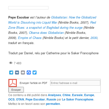
Pepe Escobar
est l’auteur de
Globalistan: How the Globalized
World is Dissolving into Liquid War
(Nimble Books, 2007),
Red
Zone Blues: a snapshot of Baghdad during the surge
(Nimble
Books, 2007),
Obama does Globalistan
(Nimble Books,
2009)
, Empire of Chaos
(Nimble Books) et le petit dernier,
2030
,
traduit en français.
Traduit par Daniel, relu par Catherine pour le Saker Francophone
7 483
Telegram
VK
Email
Facebook
Twitter
Envoyer l'article en PDF
Ce contenu a été publié dans
Analyses
,
Chine
,
Eurasie
,
Europe
,
OCS
,
OTAN
,
Pepe Escobar
,
Russie
par
Le Saker Francophone
.
Mettez-le en favori avec son
permalien
.