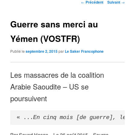
Navigation
←
Précédent
Suivant
→
des
articles
Guerre sans merci au
Yémen (VOSTFR)
Publié le
septembre 2, 2015
par
Le Saker Francophone
Les massacres de la coalition
Arabie Saoudite – US se
poursuivent
«
 ...
En cinq mois [de guerre], le Y
Par Sayed Hasan
–
Le 26 août 2015 – Source