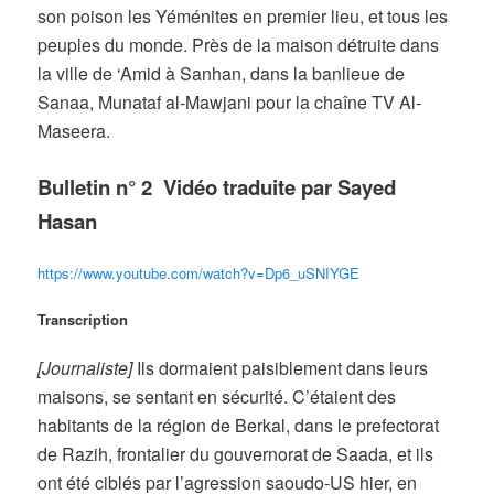
son poison les Yéménites en premier lieu, et tous les
peuples du monde. Près de la maison détruite dans
la ville de ‘Amid à Sanhan, dans la banlieue de
Sanaa, Munataf al-Mawjani pour la chaîne TV Al-
Maseera.
Bulletin n° 2 Vidéo traduite par Sayed
Hasan
https://www.youtube.com/watch?v=Dp6_uSNIYGE
Transcription
[Journaliste]
Ils dormaient paisiblement dans leurs
maisons, se sentant en sécurité. C’étaient des
habitants de la région de Berkal, dans le prefectorat
de Razih, frontalier du gouvernorat de Saada, et ils
ont été ciblés par l’agression saoudo-US hier, en