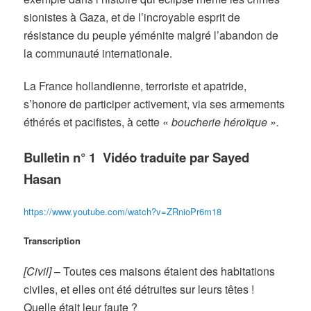
sionistes à Gaza, et de l’incroyable esprit de
résistance du peuple yéménite malgré l’abandon de
la communauté internationale.
La France hollandienne, terroriste et apatride,
s’honore de participer activement, via ses armements
éthérés et pacifistes, à cette
«
boucherie héroïque
»
.
Bulletin
n° 1 Vidéo traduite par Sayed
Hasan
https://www.youtube.com/watch?v=ZRnioPr6m18
Transcription
[Civil]
–
Toutes ces maisons étaient des habitations
civiles, et elles ont été détruites sur leurs têtes !
Quelle était leur faute ?