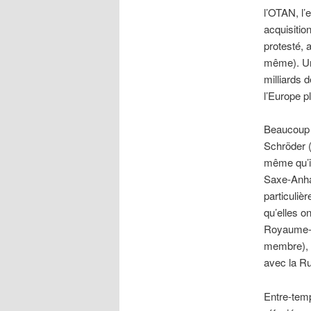
l’OTAN, l’
acquisitio
protesté, 
même). Une
milliards 
l’Europe p
Beaucoup d
Schröder (
même qu’il
Saxe-Anhal
particuliè
qu’elles o
Royaume-Un
membre), e
avec la Ru
Entre-temp