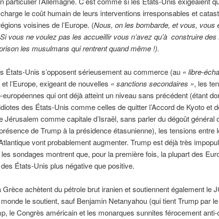
en particulier l’Allemagne. C’est comme si les États-Unis exigeaient q
charge le coût humain de leurs interventions irresponsables et catas
égions voisines de l’Europe. (
Nous, on les bombarde, et vous, vous 
Si vous ne voulez pas les accueillir vous n’avez qu’à construire des
prison les musulmans qui rentrent quand même !).
 États-Unis s’opposent sérieusement au commerce (au
« libre-éch
an et l’Europe, exigeant de nouvelles
« sanctions secondaires »
, les te
européennes qui ont déjà atteint un niveau sans précédent (étant do
idiotes des États-Unis comme celles de quitter l’Accord de Kyoto et d
e Jérusalem comme capitale d’Israël, sans parler du dégoût général 
 présence de Trump à la présidence étasunienne), les tensions entre 
’Atlantique vont probablement augmenter. Trump est déjà très impopul
 les sondages montrent que, pour la première fois, la plupart des Eu
 des États-Unis plus négative que positive.
t la Grèce achètent du pétrole brut iranien et soutiennent également le
 le monde le soutient, sauf Benjamin Netanyahou (qui tient Trump par le
p, le Congrès américain et les monarques sunnites férocement anti-c