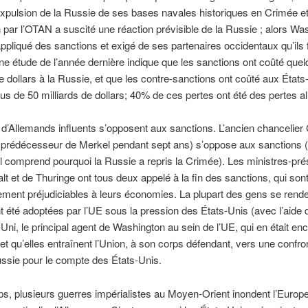
expulsion de la Russie de ses bases navales historiques en Crimée et
n par l’OTAN a suscité une réaction prévisible de la Russie ; alors Wa
appliqué des sanctions et exigé de ses partenaires occidentaux qu’ils
 étude de l’année dernière indique que les sanctions ont coûté quel
de dollars à la Russie, et que les contre-sanctions ont coûté aux États
lus de 50 milliards de dollars; 40% de ces pertes ont été des pertes 
’Allemands influents s’opposent aux sanctions. L’ancien chancelier
prédécesseur de Merkel pendant sept ans) s’oppose aux sanctions (et
 comprend pourquoi la Russie a repris la Crimée). Les ministres-pré
t et de Thuringe ont tous deux appelé à la fin des sanctions, qui son
rement préjudiciables à leurs économies. La plupart des gens se ren
nt été adoptées par l’UE sous la pression des États-Unis (avec l’aide 
i, le principal agent de Washington au sein de l’UE, qui en était en
t qu’elles entraînent l’Union, à son corps défendant, vers une confro
ssie pour le compte des États-Unis.
s, plusieurs guerres impérialistes au Moyen-Orient inondent l’Europ