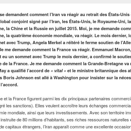
se demandent comment l’Iran va réagir au retrait des États-Unis
lobal conjoint signé par l’Iran, les États-Unis, le Royaume-Uni, l
ne, la Chine et la Russie en juillet 2015. Moi, je me demande co
ne, la quatrième économie mondiale, va réagir. Le mois dernier, l
t avec Trump, Angela Merkel a réitéré le ferme soutien de l’Al
 Je me demande comment la France va réagir. Emmanuel Macron,
 eu un sommet avec Trump le mois dernier, a confirmé le soutie
le de la France. Je me demande comment la Grande-Bretagne va r
ay a qualifié l’accord de
« vital »
et le ministre britannique des a
s Boris Johnson est allé à Washington pour insister sur la néces
 l’accord.
e et la France figurent parmi les dix principaux partenaires commerc
lgré les sanctions). Elles veulent accroître leurs échanges commerci
ie mondiale, ainsi que leurs investissements. Avec son territoire i
 instruite de 80 millions d’habitants, ses riches ressources naturelles 
de capitaux étrangers, l’Iran apparaît comme une excellente occasio