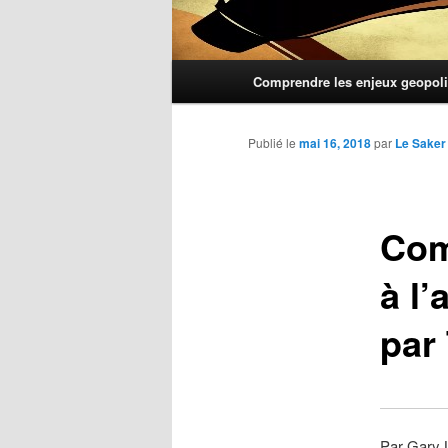
Menu
Comprendre les enjeux geopoli
principal
Publié le
mai 16, 2018
par
Le Saker
Com
à l’
par
Par Gary 