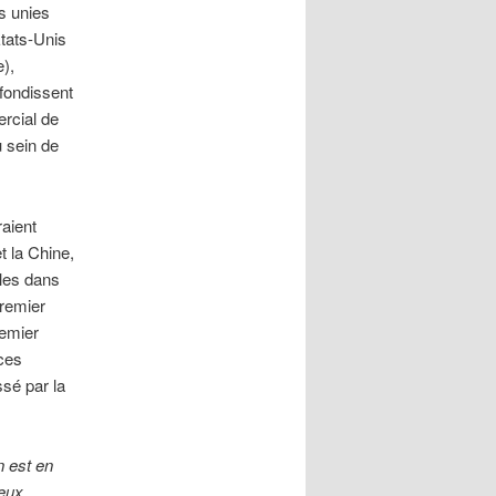
s unies
États-Unis
e),
ofondissent
ercial de
u sein de
raient
t la Chine,
les dans
premier
remier
 ces
ssé par la
n est en
ueux