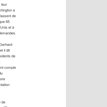
 leur
shington a
 fassent de
que 65
-Unis et à
allemandes.
 Gerhard
 il dit
sidents de
t
dent compte
du
core
ntation
e de