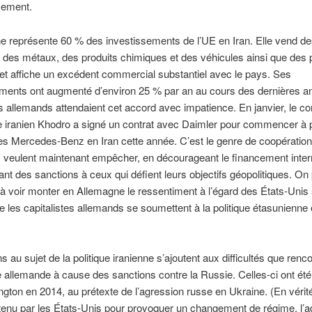
sement.
e représente 60 % des investissements de l’UE en Iran. Elle vend d
des métaux, des produits chimiques et des véhicules ainsi que des 
 et affiche un excédent commercial substantiel avec le pays. Ses
ements ont augmenté d’environ 25 % par an au cours des dernières a
es allemands attendaient cet accord avec impatience. En janvier, le co
 iranien Khodro a signé un contrat avec Daimler pour commencer à 
es Mercedes-Benz en Iran cette année. C’est le genre de coopération
 veulent maintenant empêcher, en décourageant le financement intern
ant des sanctions à ceux qui défient leurs objectifs géopolitiques. On
 à voir monter en Allemagne le ressentiment à l’égard des États-Unis s
e les capitalistes allemands se soumettent à la politique étasunienne 
ns au sujet de la politique iranienne s’ajoutent aux difficultés que renc
 allemande à cause des sanctions contre la Russie. Celles-ci ont ét
gton en 2014, au prétexte de l’agression russe en Ukraine. (En vérit
tenu par les États-Unis pour provoquer un changement de régime, l’a