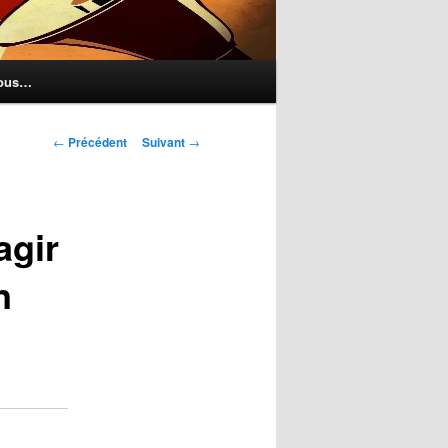
nous…
Navigation
←
Précédent
Suivant
→
des
articles
agir
n