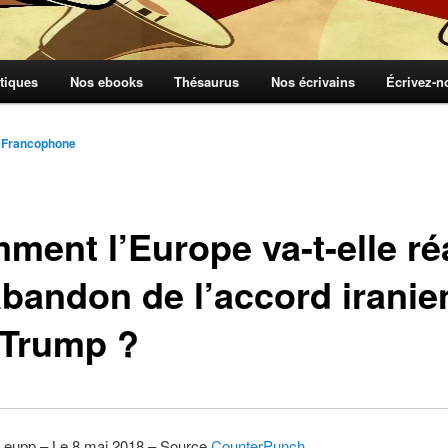
tiques
Nos ebooks
Thésaurus
Nos écrivains
Écrivez-
 Francophone
ment l’Europe va-t-elle ré
abandon de l’accord iranie
 Trump ?
Leupp – Le 8 mai 2018 – Source
CounterPunch