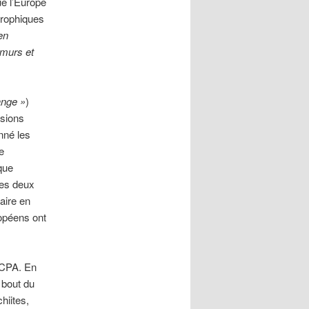
ue l’Europe
trophiques
en
 murs et
ange »
)
nsions
nné les
e
que
les deux
aire en
ropéens ont
 JCPA. En
 bout du
hiites,