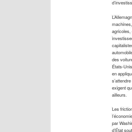
d’investis
L’Allemagn
machines, 
agricoles,
investiss
capitalist
automobile
des voitur
États-Unis
en appliqu
s’attendre
exigent qu
ailleurs.
Les frictio
l’économie
par Washin
d’État sou