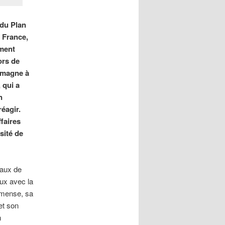
 du Plan
a France,
mment
ors de
lemagne à
 qui a
n
éagir.
ffaires
sité de
iaux de
aux avec la
mmense, sa
et son
n