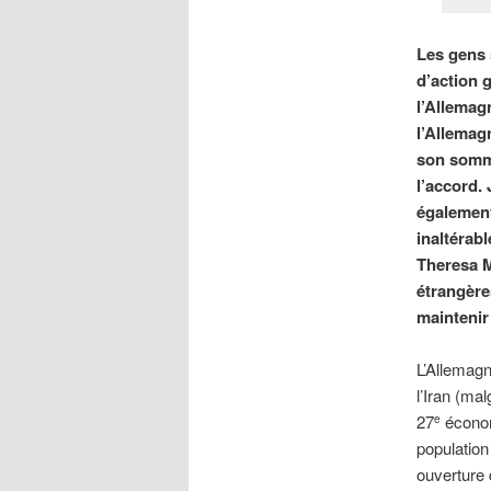
Les gens 
d’action g
l’Allemag
l’Allemag
son somme
l’accord.
également
inaltérab
Theresa M
étrangère
maintenir
L’Allemagn
l’Iran (ma
27
économ
e
population
ouverture 