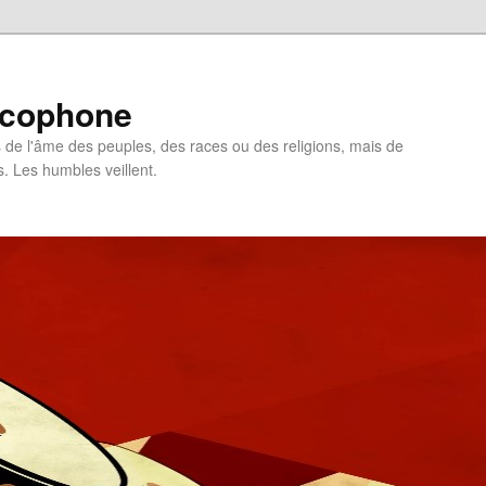
ncophone
de l'âme des peuples, des races ou des religions, mais de
s. Les humbles veillent.