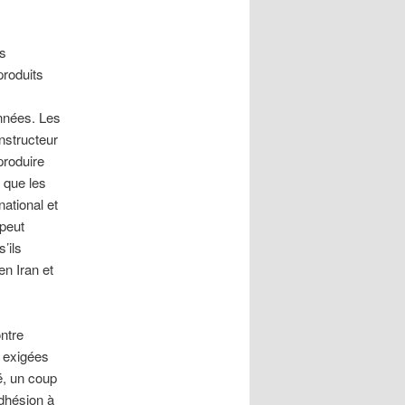
es
produits
nnées. Les
nstructeur
produire
 que les
ational et
 peut
’ils
en Iran et
ontre
é exigées
é, un coup
dhésion à