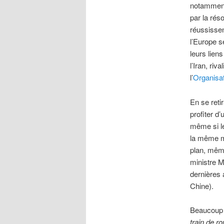
notamment 
par la rés
réussissen
l’Europe s
leurs lien
l’Iran, riv
l’
Organisa
En se reti
profiter d
même si le
la même me
plan, même
ministre Mo
dernières 
Chine).
Beaucoup 
train de r