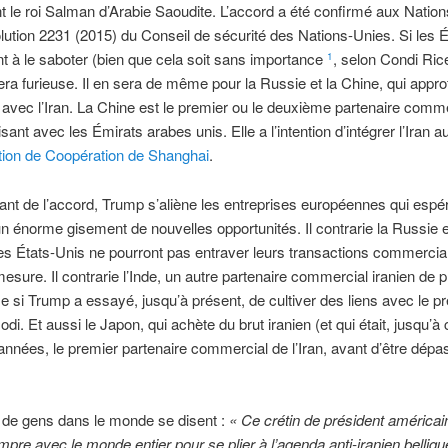
le roi Salman d’Arabie Saoudite. L’accord a été confirmé aux Nation
olution 2231 (2015) du Conseil de sécurité des Nations-Unies. Si les 
t à le saboter (bien que cela soit sans importance
, selon Condi Ric
1
era furieuse. Il en sera de même pour la Russie et la Chine, qui appr
s avec l’Iran. La Chine est le premier ou le deuxième partenaire comm
alisant avec les Émirats arabes unis. Elle a l’intention d’intégrer l’Iran a
tion de Coopération de Shanghai
.
rant de l’accord, Trump s’aliène les entreprises européennes qui espé
’un énorme gisement de nouvelles opportunités. Il contrarie la Russie e
s États-Unis ne pourront pas entraver leurs transactions commercia
sure. Il contrarie l’Inde, un autre partenaire commercial iranien de 
 si Trump a essayé, jusqu’à présent, de cultiver des liens avec le p
di. Et aussi le Japon, qui achète du brut iranien (et qui était, jusqu’à
années, le premier partenaire commercial de l’Iran, avant d’être dépa
de gens dans le monde se disent :
«
Ce crétin de président américai
ompre avec le monde entier pour se plier à l’agenda anti-iranien belliq