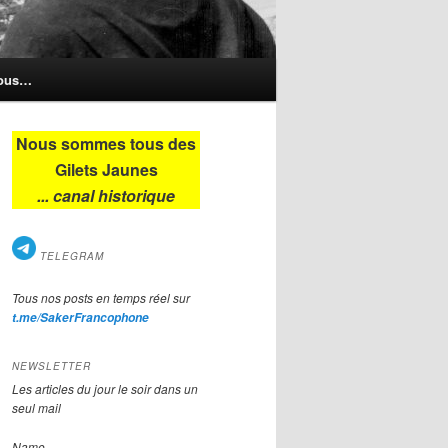
nous…
Nous sommes tous des
Gilets Jaunes
... canal historique
TELEGRAM
Tous nos posts en temps réel sur
t.me/SakerFrancophone
NEWSLETTER
Les articles du jour le soir dans un
seul mail
Name