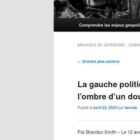
Menu
Comprendre les enjeux geopoli
principal
ARCHIVES DE CATÉGORIE :
CORO
Navigation
←
Articles plus anciens
des
articles
La gauche polit
l’ombre d’un dou
Publié le
avril 22, 2024
par
hervek
Par Brandon Smith – Le 12 avr