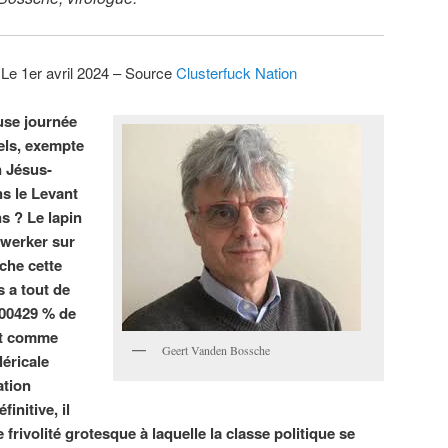
Le 1er avril 2024 – Source
Clusterfuck Nation
use journée
uels, exempte
n Jésus-
ns le Levant
s ? Le lapin
twerker sur
che cette
s a tout de
000429 % de
ent comme
Geert Vanden Bossche
léricale
ation
initive, il
e frivolité grotesque à laquelle la classe politique se