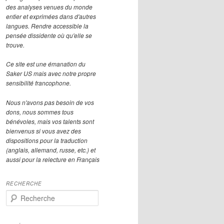
des analyses venues du monde
entier et exprimées dans d'autres
langues. Rendre accessible la
pensée dissidente où qu'elle se
trouve.
Ce site est une émanation du
Saker US mais avec notre propre
sensibilité francophone.
Nous n'avons pas besoin de vos
dons, nous sommes tous
bénévoles, mais vos talents sont
bienvenus si vous avez des
dispositions pour la traduction
(anglais, allemand, russe, etc.) et
aussi pour la relecture en Français
RECHERCHE
R
e
c
h