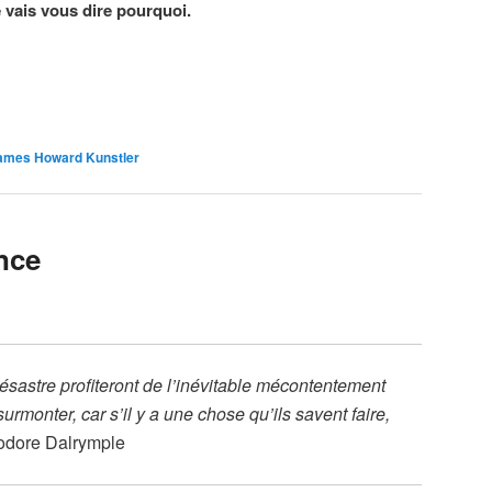
e vais vous dire pourquoi.
ames Howard Kunstler
ance
ésastre profiteront de l’inévitable mécontentement
surmonter, car s’il y a une chose qu’ils savent faire,
odore Dalrymple