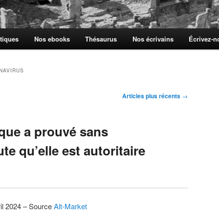
tiques
Nos ebooks
Thésaurus
Nos écrivains
Écrivez-
NAVIRUS
Articles plus récents
→
ique a prouvé sans
te qu’elle est autoritaire
il 2024 – Source
Alt-Market