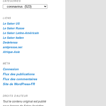
CATÉGORIES
e
Catégories
r
c
h
LIENS
e
Le Saker US
Le Saker Russe
Le Saker Latino-Américain
Le Saker Italien
Dedefensa
antipresse.net
Afrique-Asie
MÉTA
Connexion
Flux des publications
Flux des commentaires
Site de WordPress-FR
DROITS D’AUTEUR
Tout le contenu original est publié
sous licence de Saker Analytics,