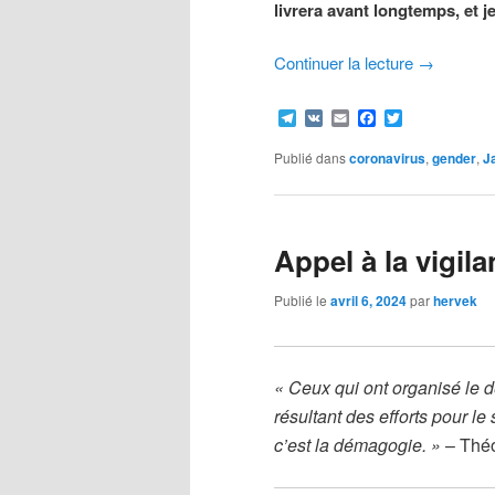
livrera avant longtemps, et j
Continuer la lecture
→
Telegram
VK
Email
Facebook
Twitter
Publié dans
coronavirus
,
gender
,
J
Appel à la vigil
Publié le
avril 6, 2024
par
hervek
« Ceux qui ont organisé le d
résultant des efforts pour le 
c’est la démagogie. »
– Thé