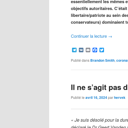
essentiellement les mêmes et
objectifs autoritaires. C’éta
libertaire/patriote au sein d
conservateurs) dominaient to
Continuer la lecture
→
Telegram
VK
Email
Facebook
Twitter
Publié dans
Brandon Smith
,
corona
Il ne s’agit pas 
Publié le
avril 16, 2024
par
hervek
« Je suis désolé pour la dur
déclaré le Dr Geert Vanden 