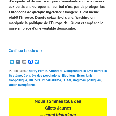
d’enquêter et de mettre au jour d’éventuels soutiens russes
aux partis anti-européens, leur but n’est pas de protéger les
Européens de quelque ingérence étrangère. C’est même
plutôt l’inverse. Depuis soixante-dix ans, Washington
manipule la politique de l’Europe de l’Ouest et empêche la
mise en place d’une véritable démocratie.
Continuer la lecture
→
Telegram
VK
Email
Facebook
Twitter
Publié dans
Andrey Fomin
,
Attentats
,
Comprendre la lutte contre le
Système
,
Contrôle des populations
,
Elections
,
Etats-Unis
,
Géopolitique
,
Histoire
,
Impérialisme
,
OTAN
,
Régimes politiques
,
Union européenne
Nous sommes tous des
Gilets Jaunes
... canal historique