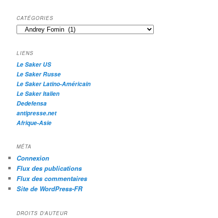
c
h
CATÉGORIES
e
Catégories
r
c
h
LIENS
e
Le Saker US
Le Saker Russe
Le Saker Latino-Américain
Le Saker Italien
Dedefensa
antipresse.net
Afrique-Asie
MÉTA
Connexion
Flux des publications
Flux des commentaires
Site de WordPress-FR
DROITS D’AUTEUR