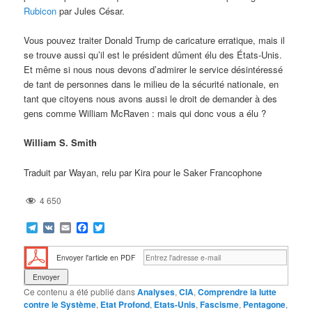
Rubicon
par Jules César.
Vous pouvez traiter Donald Trump de caricature erratique, mais il
se trouve aussi qu’il est le président dûment élu des États-Unis.
Et même si nous nous devons d’admirer le service désintéressé
de tant de personnes dans le milieu de la sécurité nationale, en
tant que citoyens nous avons aussi le droit de demander à des
gens comme William McRaven : mais qui donc vous a élu ?
William S. Smith
Traduit par Wayan, relu par Kira pour le Saker Francophone
4 650
Telegram
VK
Email
Facebook
Twitter
Envoyer l'article en PDF
Ce contenu a été publié dans
Analyses
,
CIA
,
Comprendre la lutte
contre le Système
,
Etat Profond
,
Etats-Unis
,
Fascisme
,
Pentagone
,