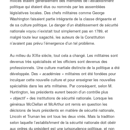
milices étaient généralement des membres de l’
establishment
politique qui étaient élus ou nommés par les assemblées
législatives locales. Des chefs militaires comme George
Washington faisaient partie intégrante de la classe dirigeante et
de sa culture politique. Le danger d’un établissement de sécurité
nationale voyou n’existait tout simplement pas en 1789, et
malgré toute leur sagacité, les auteurs de la Constitution
n’avaient pas prévu l’émergence d’un tel problème.
Au milieu du XIXe siècle, tout cela a changé. Les militaires sont
devenus très spécialisés et les officiers sont devenus des
professionnels. Une culture martiale distincte de la politique a été
développée. Des
« académies »
militaires ont été fondées pour
inculquer cette nouvelle culture et pour enseigner les nouvelles
spécialités dans les arts militaires. Par conséquent, selon M.
Huntington, les présidents eurent besoin d’un contrôle plus
« objectif »
des institutions de sécurité nationale. Lorsque les
généraux McClellan et McArthur ont remis en question les
décisions de leurs présidents en matière de sécurité nationale,
Lincoln et Truman les ont tous les deux virés. Mais la tradition
selon laquelle l’
establishment
de la sécurité nationale doit obéir
aux ordres du président est une jurisprudence politique, et non