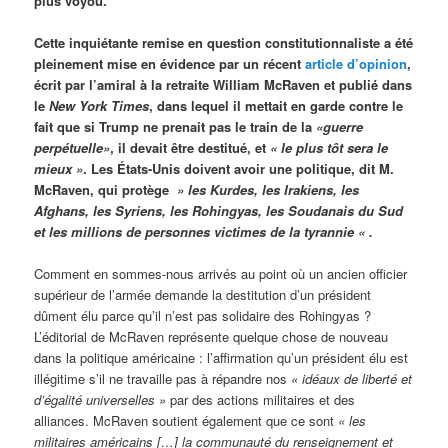
plus voyou.
Cette inquiétante remise en question constitutionnaliste a été
pleinement mise en évidence par un récent
article d’opinion
,
écrit par l’amiral à la retraite William McRaven et publié dans
le
New York Times
, dans lequel il mettait en garde contre le
fait que si Trump ne prenait pas le train de la
«guerre
perpétuelle»
, il devait être destitué, et
« le plus tôt sera le
mieux »
. Les États-Unis doivent avoir une politique, dit M.
McRaven, qui protège
» les Kurdes, les Irakiens, les
Afghans, les Syriens, les Rohingyas, les Soudanais du Sud
et les millions de personnes victimes de la tyrannie « .
Comment en sommes-nous arrivés au point où un ancien officier
supérieur de l’armée demande la destitution d’un président
dûment élu parce qu’il n’est pas solidaire des Rohingyas ?
L’éditorial de McRaven représente quelque chose de nouveau
dans la politique américaine : l’affirmation qu’un président élu est
illégitime s’il ne travaille pas à répandre nos
« idéaux de liberté et
d’égalité universelles »
par des actions militaires et des
alliances. McRaven soutient également que ce sont
« les
militaires américains […] la communauté du renseignement et