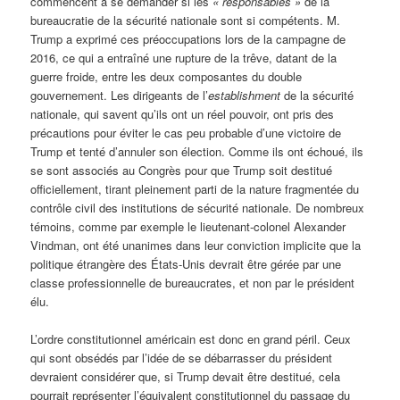
commencent à se demander si les
« responsables »
de la
bureaucratie de la sécurité nationale sont si compétents. M.
Trump a exprimé ces préoccupations lors de la campagne de
2016, ce qui a entraîné une rupture de la trêve, datant de la
guerre froide, entre les deux composantes du double
gouvernement. Les dirigeants de l’
establishment
de la sécurité
nationale, qui savent qu’ils ont un réel pouvoir, ont pris des
précautions pour éviter le cas peu probable d’une victoire de
Trump et tenté d’annuler son élection. Comme ils ont échoué, ils
se sont associés au Congrès pour que Trump soit destitué
officiellement, tirant pleinement parti de la nature fragmentée du
contrôle civil des institutions de sécurité nationale. De nombreux
témoins, comme par exemple le lieutenant-colonel Alexander
Vindman, ont été unanimes dans leur conviction implicite que la
politique étrangère des États-Unis devrait être gérée par une
classe professionnelle de bureaucrates, et non par le président
élu.
L’ordre constitutionnel américain est donc en grand péril. Ceux
qui sont obsédés par l’idée de se débarrasser du président
devraient considérer que, si Trump devait être destitué, cela
pourrait représenter l’équivalent constitutionnel du passage du