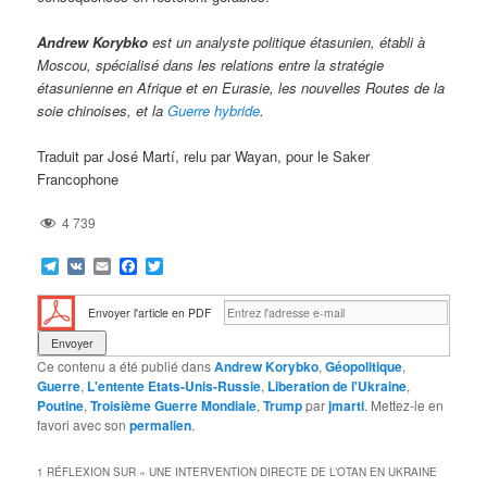
Andrew Korybko
est un analyste politique étasunien, établi à
Moscou, spécialisé dans les relations entre la stratégie
étasunienne en Afrique et en Eurasie, les nouvelles Routes de la
soie chinoises, et la
Guerre hybride
.
Traduit par José Martí, relu par Wayan, pour le Saker
Francophone
4 739
Telegram
VK
Email
Facebook
Twitter
Envoyer l'article en PDF
Ce contenu a été publié dans
Andrew Korybko
,
Géopolitique
,
Guerre
,
L'entente Etats-Unis-Russie
,
Liberation de l'Ukraine
,
Poutine
,
Troisième Guerre Mondiale
,
Trump
par
jmarti
. Mettez-le en
favori avec son
permalien
.
1 RÉFLEXION SUR «
UNE INTERVENTION DIRECTE DE L’OTAN EN UKRAINE