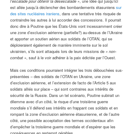
l’escalade pour obtenir la désescalade »
, une idée qui jusqu’ici
est allée jusqu’à déclencher des bombardements étasuniens
sur
des sites nucléaires iraniens
, dans une tentative très risquée de
contraindre les autres à lui accorder des concessions. Il pourrait
donc dire à Poutine que les États-Unis vont incessamment créer
une zone d’exclusion aérienne (partielle?) au-dessus de l’Ukraine
et apporter un soutien aérien aux soldats de l’OTAN, qui se
déploieraient également de manière imminente sur le sol
ukrainien, s’ils sont attaqués lors de leurs missions de
« non-
combat »
, sauf à le voir adhérer à la paix édictée par l’Ouest.
Mais ces conditions pourraient intégrer les trois débouchées sus-
présentées – des soldats de l’OTAN en Ukraine, une zone
d’exclusion aérienne, et l’extension de facto de l’Article 5 aux
soldats alliés sur place – qui sont contraires aux intérêts de
sécurité de la Russie. Dans un tel scénario, Poutine subirait un
dilemme avec d’un côté, le risque d’une troisième guerre
mondiale s’il défend ses intérêts en frappant ces soldats et en
rompant la zone d’exclusion aérienne étasunienne, et de l’autre
côté, une possible acceptation des termes occidentaux afin
d’empêcher la troisième guerre mondiale et d’espérer que les
conséquences en resteront gérables.