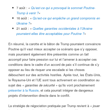
7 août :
«
Qu’est-ce qui a provoqué le sommet Poutine-
Trump à venir ?
«
16 août :
«
Qu’est-ce qui empêche un grand compromis en
Ukraine ?
«
21 août :
«
Quelles garanties occidentales à l’Ukraine
pourraient-elles être acceptables pour Poutine ?
«
En résumé, la carotte et le bâton de Trump pourraient convaincre
Poutine qu’il vaut mieux accepter ce scénario que s’y opposer,
mais pourraient également être présentés comme un
fait
accompli
pour faire pression sur lui et l’amener à accepter ces
conditions dans le cadre d’un accord de paix s’il continue de s’y
opposer au lieu de risquer une escalade si les choses
débouchent sur des activités hostiles. Après tout, les États-Unis,
le Royaume-Uni et l’UE sont tous activement en coordination au
sujet des
« garanties de sécurité »
qu’ils vont prochainement
présenter à la Russie
, et cela pourrait intégrer de dangereux
projets d’intervention directe dans le conflit.
La stratégie de négociation pratiquée par Trump revient à
« jouer