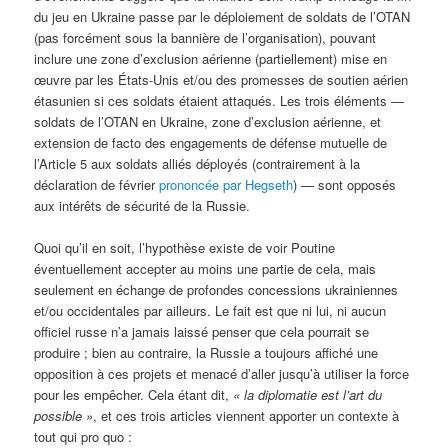
du jeu en Ukraine passe par le déploiement de soldats de l’OTAN
(pas forcément sous la bannière de l’organisation), pouvant
inclure une zone d’exclusion aérienne (partiellement) mise en
œuvre par les États-Unis et/ou des promesses de soutien aérien
étasunien si ces soldats étaient attaqués. Les trois éléments —
soldats de l’OTAN en Ukraine, zone d’exclusion aérienne, et
extension de facto des engagements de défense mutuelle de
l’Article 5 aux soldats alliés déployés (contrairement à la
déclaration de février
prononcée par Hegseth
) — sont opposés
aux intérêts de sécurité de la Russie.
Quoi qu’il en soit, l’hypothèse existe de voir Poutine
éventuellement accepter au moins une partie de cela, mais
seulement en échange de profondes concessions ukrainiennes
et/ou occidentales par ailleurs. Le fait est que ni lui, ni aucun
officiel russe n’a jamais laissé penser que cela pourrait se
produire ; bien au contraire, la Russie a toujours affiché une
opposition à ces projets et menacé d’aller jusqu’à utiliser la force
pour les empêcher. Cela étant dit,
« la diplomatie est l’art du
possible »
, et ces trois articles viennent apporter un contexte à
tout qui pro quo :