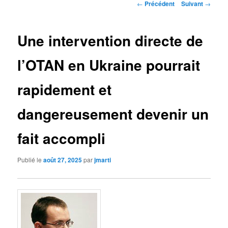
Navigation
←
Précédent
Suivant
→
des
articles
Une intervention directe de
l’OTAN en Ukraine pourrait
rapidement et
dangereusement devenir un
fait accompli
Publié le
août 27, 2025
par
jmarti