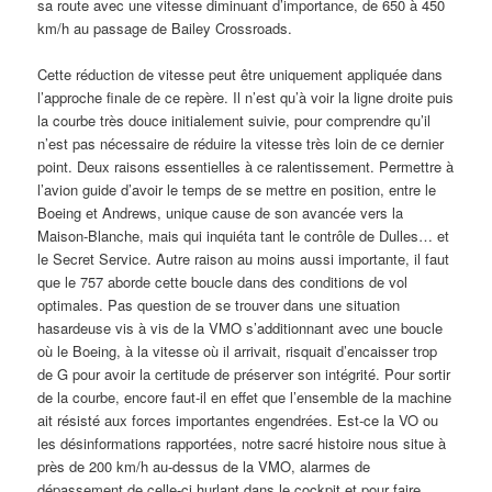
sa route avec une vitesse diminuant d’importance, de 650 à 450
km/h au passage de Bailey Crossroads.
Cette réduction de vitesse peut être uniquement appliquée dans
l’approche finale de ce repère. Il n’est qu’à voir la ligne droite puis
la courbe très douce initialement suivie, pour comprendre qu’il
n’est pas nécessaire de réduire la vitesse très loin de ce dernier
point. Deux raisons essentielles à ce ralentissement. Permettre à
l’avion guide d’avoir le temps de se mettre en position, entre le
Boeing et Andrews, unique cause de son avancée vers la
Maison-Blanche, mais qui inquiéta tant le contrôle de Dulles… et
le Secret Service. Autre raison au moins aussi importante, il faut
que le 757 aborde cette boucle dans des conditions de vol
optimales. Pas question de se trouver dans une situation
hasardeuse vis à vis de la VMO s’additionnant avec une boucle
où le Boeing, à la vitesse où il arrivait, risquait d’encaisser trop
de G pour avoir la certitude de préserver son intégrité. Pour sortir
de la courbe, encore faut-il en effet que l’ensemble de la machine
ait résisté aux forces importantes engendrées. Est-ce la VO ou
les désinformations rapportées, notre sacré histoire nous situe à
près de 200 km/h au-dessus de la VMO, alarmes de
dépassement de celle-ci hurlant dans le cockpit et pour faire