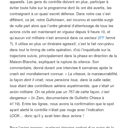
appareils. Les gens du contrôle doivent en plus, participer à
éviter toute fuite sur le programme dont ils ont été avertis, les
contraignant à un quasi secret défense. Dans notre cas c’est
différent, ce jet, notre Gulfstream, est inconnu et semble surgir
de nulle part alors que l’ordre général d’atterrissage de tous les
avions civils est maintenant en vigueur depuis 9 heure 10, et
qu’aucun vol militaire n’est annoncé dans ce secteur (
IFF
fermé
?). Il utilise en plus un itinéraire agressif, c’est le fait non-prévu
dans tout le timing de cette opération, d’où l’inquiétude sur la
trajectoire suivie, principalement dans la phase en direction de la
Maison-Blanche, expliquant la rupture du silence. Son
commentaire, donné durant une interview 6 semaines après le
crash est mondialement connue: «
La vitesse, la manœuvrabilité,
la façon dont il virait, nous pensions tous, dans la salle radar,
tous étant des contrôleurs aériens expérimentés, que c’était un
avion militaire. On ne pilote pas un 757 de cette façon, c’est
dangereux »
(in Zero, documentaire de Guilietto Chiesa à
41’19).
Entre les lignes, nous avons la confirmation que le spot
ayant alerté le contrôle n’était pas rouge avec l’indication
LOOK… donc qu’il y avait bien deux avions !
Pour l’avion inconnu, quelques témoins parlent d’un avion de la