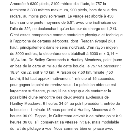
Amorcée à 6300 pieds, 2100 mètres d’altitude, le 757 la
terminera à 300 mètres maximum, 900 pieds, hors de vue des
radars, au moins provisoirement. Le virage est abordé à 450
km/h sur une pente moyenne de 5,8°, avec une inclinaison de
l’aile de 32°, ne déclenchant qu’un facteur de charge de 1,2 G.
C’est assez comparable comme contrainte physique et technique
à l’approche de certains aéroports, dont Reagan évoqué plus
haut, principalement dans le sens nord/sud. D’un rayon moyen
de 3000 mètres, la circonférence s’établirait à 6000 m x 3,14 =
18,84 km. De Bailey Crossroads à Huntley Meadows, point jaune
en bas de la carte et milieu de cette boucle, le 757 va parcourir :
18,84 km /2, soit 9,40 km. À raison de 7,50 km/minute (450
km/h), il lui faut approximativement 1 minute et 15 secondes,
pour gagner le point de rendez-vous. La précision obtenue est
largement suffisante, puisqu’il ne s’agit que de confirmer la
possibilité d’une rencontre des deux avions au-dessus de
Huntley Meadows. 9 heures 34 54 au point précédent, entrée de
la boucle + 1 minute 15 nous portent à Huntley Meadows à 9
heures 36 09. Rappel, le Gulfstream arrivait à ce même point à 9
heures 36 08, s’il conservait sa vitesse initiale, mais modulable
du fait du pilotage à vue. Nous sommes bien en phase avec