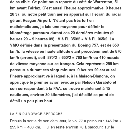
de sa cible. Ce point nous reporte du côté de Warrenton, 51
km avant Fairfax. C’est aussi l’heure approximative, 9 heures
28 37, où notre petit train aérien apparaît sur l’écran du radar
gérant Reagan Airport. N’étant pas très fort en
mathématiques, je fais une moyenne pour définir le
kilométrage parcouru durant ces 20 dernières minutes (9
heures 29 – 9 heures 09) : V à FL 350/2 + V à FL 065/2. La
VMO définie dans la présentation du Boeing 757, est de 650
km/h, la vitesse en haute altitude étant précédemment de 870
km/h (arrondi), soit 870/2 + 650/2 = 760 km/h ou 410 nœuds
de vitesse moyenne sur ce tronçon. Cela représente 255 km
parcourus durant ces vingt minutes. 9 heures 29 est aussi
l’heure approximative à laquelle, à la Maison-Blanche, on
apprit que le premier avion évoqué par Nelson Garabito et
son correspondant à la FAA, se trouve maintenant à 45
nautiques, environ 80 kilomètres, j’ai détaillé ce point de
détail un peu plus haut.
LA FIN DU VOYAGE APPROCHE
Depuis la sortie de son demi-tour, le vol 77 a parcouru : 145 km +
255 km = 400 km. Il lui en reste environ 70 à parcourir, sur le