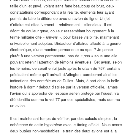
taille d’un jet privé, volant sans faire beaucoup de bruit, deux
constatations correspondant à la réalité, éléments leur ayant
permis de faire la différence avec un avion de ligne. Un jet
d’affaire est effectivement – relativement – silencieux. Il est
décrit de couleur grise, couleur ressemblant bougrement à la
teinte militaire dite
«
low-vis »
, pour basse visibilité, maintenant
universellement adoptée. Biréacteur d’affaires affecté à la guerre
électronique, d’une manière permanente ou spot ? Je pense
plutôt à une version permanente, pas de
«
pod »
sous une aile
pouvant retenir l’attention de témoins éventuels. Cet avion, selon
les témoins, ce serait enfui juste après le crash du 757, certains
précisaient même qu’il arrivait d’Arlington, corroborant ainsi les
indications des contrôleurs de Dulles. Mais, à part dans la belle
histoire à dormir debout distillée par la version officielle, jamais
l’avion qui s’approcha de l’espace aérien protégé par l’ouest n’a
été identifié comme le vol 77 par ces spécialistes, mais comme
un avion.
Il est maintenant temps de vérifier, par des calculs simples, la
cohérence de cette hypothèse avec le timing officiel. Nous avons
deux butées non-modifiables, le train des deux avions est à la