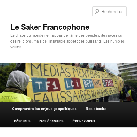
Aller
au
Rech
contenu
principal
Le Saker Francophone
Le chaos du monde ne naît pas de l'âme des peuples, des races ou
des religions, mais de l'insatiable appétit des puissants. Les humbles
veillent.
Menu
Comprendre les enjeux geopolitiques
Nos ebooks
principal
Thésaurus
Nos écrivains
Écrivez-nous…