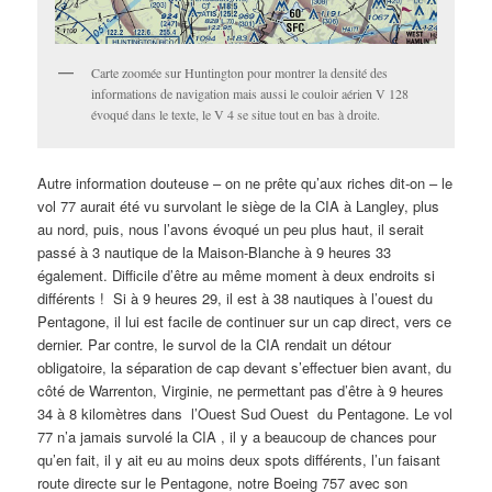
Carte zoomée sur Huntington pour montrer la densité des
informations de navigation mais aussi le couloir aérien V 128
évoqué dans le texte, le V 4 se situe tout en bas à droite.
Autre information douteuse – on ne prête qu’aux riches dit-on – le
vol 77 aurait été vu survolant le siège de la CIA à Langley, plus
au nord, puis, nous l’avons évoqué un peu plus haut, il serait
passé à 3 nautique de la Maison-Blanche à 9 heures 33
également. Difficile d’être au même moment à deux endroits si
différents ! Si à 9 heures 29, il est à 38 nautiques à l’ouest du
Pentagone, il lui est facile de continuer sur un cap direct, vers ce
dernier. Par contre, le survol de la CIA rendait un détour
obligatoire, la séparation de cap devant s’effectuer bien avant, du
côté de Warrenton, Virginie, ne permettant pas d’être à 9 heures
34 à 8 kilomètres dans l’Ouest Sud Ouest du Pentagone. Le vol
77 n’a jamais survolé la CIA , il y a beaucoup de chances pour
qu’en fait, il y ait eu au moins deux spots différents, l’un faisant
route directe sur le Pentagone, notre Boeing 757 avec son