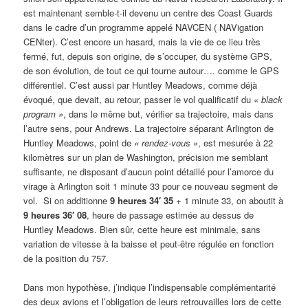
est maintenant semble-t-il devenu un centre des Coast Guards
dans le cadre d’un programme appelé NAVCEN ( NAVigation
CENter). C’est encore un hasard, mais la vie de ce lieu très
fermé, fut, depuis son origine, de s’occuper, du système GPS,
de son évolution, de tout ce qui tourne autour…. comme le GPS
différentiel. C’est aussi par Huntley Meadows, comme déjà
évoqué, que devait, au retour, passer le vol qualificatif du
«
black
program »
, dans le même but, vérifier sa trajectoire, mais dans
l’autre sens, pour Andrews. La trajectoire séparant Arlington de
Huntley Meadows, point de
« rendez-vous »
, est mesurée à 22
kilomètres sur un plan de Washington, précision me semblant
suffisante, ne disposant d’aucun point détaillé pour l’amorce du
virage à Arlington soit 1 minute 33 pour ce nouveau segment de
vol. Si on additionne
9 heures 34′ 35
+ 1 minute 33, on aboutit à
9 heures 36′ 08
, heure de passage estimée au dessus de
Huntley Meadows. Bien sûr, cette heure est minimale, sans
variation de vitesse à la baisse et peut-être régulée en fonction
de la position du 757.
Dans mon hypothèse, j’indique l’indispensable complémentarité
des deux avions et l’obligation de leurs retrouvailles lors de cette