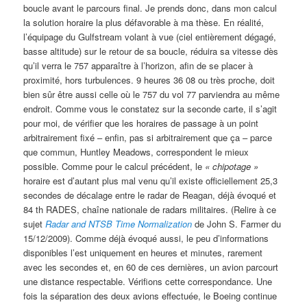
boucle avant le parcours final. Je prends donc, dans mon calcul
la solution horaire la plus défavorable à ma thèse. En réalité,
l’équipage du Gulfstream volant à vue (ciel entièrement dégagé,
basse altitude) sur le retour de sa boucle, réduira sa vitesse dès
qu’il verra le 757 apparaître à l’horizon, afin de se placer à
proximité, hors turbulences. 9 heures 36 08 ou très proche, doit
bien sûr être aussi celle où le 757 du vol 77 parviendra au même
endroit. Comme vous le constatez sur la seconde carte, il s’agit
pour moi, de vérifier que les horaires de passage à un point
arbitrairement fixé – enfin, pas si arbitrairement que ça – parce
que commun, Huntley Meadows, correspondent le mieux
possible. Comme pour le calcul précédent, le
« chipotage »
horaire est d’autant plus mal venu qu’il existe officiellement 25,3
secondes de décalage entre le radar de Reagan, déjà évoqué et
84 th RADES, chaîne nationale de radars militaires. (Relire à ce
sujet
Radar and NTSB Time Normalization
de John S. Farmer du
15/12/2009). Comme déjà évoqué aussi, le peu d’informations
disponibles l’est uniquement en heures et minutes, rarement
avec les secondes et, en 60 de ces dernières, un avion parcourt
une distance respectable. Vérifions cette correspondance. Une
fois la séparation des deux avions effectuée, le Boeing continue