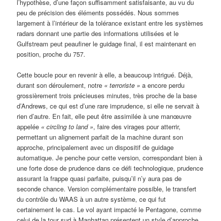
l’hypothèse, d’une façon suffisamment satisfaisante, au vu du
peu de précision des éléments possédés. Nous sommes
largement à l’intérieur de la tolérance existant entre les systèmes
radars donnant une partie des informations utilisées et le
Gulfstream peut peaufiner le guidage final, il est maintenant en
position, proche du 757.
Cette boucle pour en revenir à elle, a beaucoup intrigué. Déjà,
durant son déroulement, notre
« terroriste »
a encore perdu
grossièrement trois précieuses minutes, très proche de la base
d’Andrews, ce qui est d’une rare imprudence, si elle ne servait à
rien d’autre. En fait, elle peut être assimilée à une manœuvre
appelée
«
circling to land »
, faire des virages pour atterrir,
permettant un alignement parfait de la machine durant son
approche, principalement avec un dispositif de guidage
automatique. Je penche pour cette version, correspondant bien à
une forte dose de prudence dans ce défi technologique, prudence
assurant la frappe quasi parfaite, puisqu’il n’y aura pas de
seconde chance. Version complémentaire possible, le transfert
du contrôle du WAAS à un autre système, ce qui fut
certainement le cas. Le vol ayant impacté le Pentagone, comme
celui de la tour sud à Manhattan présentent un style d’approche