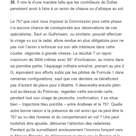
35
. Il vire là d’une manière telle que les contrôleurs de Dulles
pensèrent avoir à faire à un avion de chasse ou d’attaque au sol.
Le 757 que veut nous imposer la Commission pour cette phase
n’a aucune chance de correspondre aux observations de ces
spécialistes. Seul un Gulfstream, ou similaire, pouvait effectuer
le virage vu sur le radar, allure rendue en plus obligatoire pour ne
pas voir l’avion s’enfoncer sur son aile intérieure dans cette
courbe négociée à grande vitesse. Le résultat ? un rayon
maximum de 3500 mètres avec 55° d’inclinaison, au moins dans
sa première partie, l’équipage militaire entraîné, prenant au pire 2
G, équivalent aux efforts subis par les pilotes de Formule 1 dans
certaines configurations, sauf que ces derniers ne bénéficient
pas d’autant de place pour s’ébattre. Il descendra ensuite plein
sud au-dessus du Potomac, regardez cette seconde carte,
pendant tout son virage de poursuite, confirmation, il se situe
bien – trajectoire bleu pointillé – entre Andrews et le 757. Quelle
autre bonne raison à la présence de cet avion qui ne peut-être le
757 au vu des horaires et du comportement en vol ? Une peut
toutefois être ajoutée, détourner l’attention des radaristes.
Pendant qu’ils surveillaient anxieusement l’inconnu fonçant vers
la Maison-Blanche, ils délaissaient quelque peu le Boeing et le