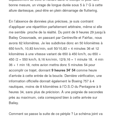
bonne mesure, un virage de longue durée sous 5 à 7 G à cette
allure dantesque, peut-être en plein démarrage de fluttering.
En l’absence de données plus précises, je suis contraint
d’appliquer une répartition parfaitement arbitraire, même si elle
me semble proche de la réalité. Du point de 9 heures 29 jusqu’à
Bailey Crossroads, en passant par Centreville et Fairfax, nous
avons 62 kilomètres. Je les subdivise donc en 50 kilomètres à
650 km/h, 10,83 km/min, soit 50/10,83 = 4 minutes 36 et 12
kilomètres à une vitesse variant de 650 à 450 km/h, ou 650 +
450 /2 = 550 km/h, 9,16 km/min, 12/9,16 = 1 minute 18. 4 min
36 + 1 min 18, notre avion mettra donc 5 minutes 54 pour
accomplir ce trajet, donnant
9 heures 34′ 54
comme heure
d’arrivée à cette entrée de la boucle. Dernière vérification, une
information officielle donnait également le Boeing 757 à 4
nautiques, moins de 8 kilomètres à l’O.S.O du Pentagone à 9
heures 34, sans plus de précision. À une poignée de secondes
près au maximum, cela correspond bien à cette arrivée sur
Bailey.
Comment se passe la suite de ce périple ? Le schéma joint va