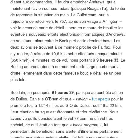
disant aux commandes. Il faudra empêcher Andrews, qui a
maintenant l’avion sur ses radars (puisque Reagan l’a), de tenter
de reprendre la situation en main. Le Gulfstream, sur la
trajectoire de retour vers le 757, après son virage à Arlington –
voir la seconde carte de détail – sera en mesure de brouiller les
éventuels nouveaux efforts électronico-informatiques d’Andrews,
en se situant alors entre le Boeing et cette dernière base. Les
deux avions se trouvent à ce moment proche de Fairfax. Pour
s’y rendre, à raison de 10,8 kilomètre effectués chaque minute
(650 km/h), 4 minutes 43 de vol, nous portant à
9 heures 33
. Le
Boeing amorcera donc à ce moment cette large courbe sur la
droite l’emmenant dans cette fameuse boucle détaillée un peu
plus loin.
Soudain, un peu après
9 heures 29
, panique au contrôle aérien
de Dulles. Danielle O’Brien dit que
« l’avion »
fut aperçu
pour la
première fois à 12/14 miles au S.O de Dulles, soit 19 à 22 km.
Leur réaction brusque est étonnante et très révélatrice. Nous
avons vu qu’ils considéraient le vol 77 comme un vol très
spécial, ce qu’il était en tant que
«
black program »
, lui
permettant de bénéficier, sans alerte, d’itinéraires parfaitement
interdits aux autres avions civils. J’ai fait la preuve que dans