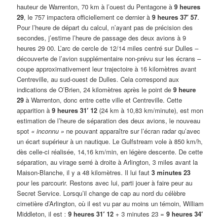
hauteur de Warrenton, 70 km à l’ouest du Pentagone à
9 heures
29
, le 757 impactera officiellement ce dernier à
9 heures 37′ 57
.
Pour l’heure de départ du calcul, n’ayant pas de précision des
secondes, j’estime l’heure de passage des deux avions à 9
heures 29 00. L’arc de cercle de 12/14 miles centré sur Dulles –
découverte de l’avion supplémentaire non-prévu sur les écrans –
coupe approximativement leur trajectoire à 16 kilomètres avant
Centreville, au sud-ouest de Dulles. Cela correspond aux
indications de O’Brien, 24 kilomètres après le point de
9 heure
29
à Warrenton, donc entre cette ville et Centreville. Cette
apparition à
9 heures 31′ 12
(24 km à 10,83 km/minute), est mon
estimation de l’heure de séparation des deux avions, le nouveau
spot
« inconnu »
ne pouvant apparaître sur l’écran radar qu’avec
un écart supérieur à un nautique. Le Gulfstream vole à 850 km/h,
dès celle-ci réalisée, 14,16 km/min, en légère descente. De cette
séparation, au virage serré à droite à Arlington, 3 miles avant la
Maison-Blanche, il y a 48 kilomètres. Il lui faut
3 minutes 23
pour les parcourir. Restons avec lui, parti jouer à faire peur au
Secret Service. Lorsqu’il change de cap au nord du célèbre
cimetière d’Arlington, où il est vu par au moins un témoin, William
Middleton, il est :
9 heures 31′ 12
+ 3 minutes 23 =
9 heures 34′