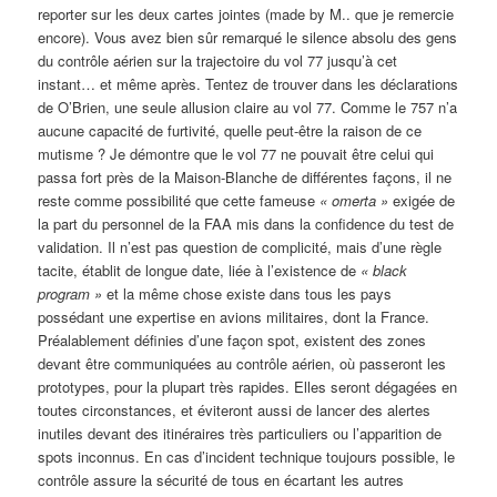
reporter sur les deux cartes jointes (made by M.. que je remercie
encore). Vous avez bien sûr remarqué le silence absolu des gens
du contrôle aérien sur la trajectoire du vol 77 jusqu’à cet
instant… et même après. Tentez de trouver dans les déclarations
de O’Brien, une seule allusion claire au vol 77. Comme le 757 n’a
aucune capacité de furtivité, quelle peut-être la raison de ce
mutisme ? Je démontre que le vol 77 ne pouvait être celui qui
passa fort près de la Maison-Blanche de différentes façons, il ne
reste comme possibilité que cette fameuse
« omerta »
exigée de
la part du personnel de la FAA mis dans la confidence du test de
validation. Il n’est pas question de complicité, mais d’une règle
tacite, établit de longue date, liée à l’existence de
«
black
program »
et la même chose existe dans tous les pays
possédant une expertise en avions militaires, dont la France.
Préalablement définies d’une façon spot, existent des zones
devant être communiquées au contrôle aérien, où passeront les
prototypes, pour la plupart très rapides. Elles seront dégagées en
toutes circonstances, et éviteront aussi de lancer des alertes
inutiles devant des itinéraires très particuliers ou l’apparition de
spots inconnus. En cas d’incident technique toujours possible, le
contrôle assure la sécurité de tous en écartant les autres