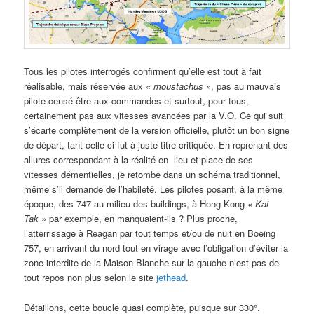
Tous les pilotes interrogés confirment qu’elle est tout à fait
réalisable, mais réservée aux
« moustachus »
, pas au mauvais
pilote censé être aux commandes et surtout, pour tous,
certainement pas aux vitesses avancées par la V.O. Ce qui suit
s’écarte complètement de la version officielle, plutôt un bon signe
de départ, tant celle-ci fut à juste titre critiquée. En reprenant des
allures correspondant à la réalité en lieu et place de ses
vitesses démentielles, je retombe dans un schéma traditionnel,
même s’il demande de l’habileté. Les pilotes posant, à la même
époque, des 747 au milieu des buildings, à Hong-Kong
«
Kai
Tak »
par exemple, en manquaient-ils ? Plus proche,
l’atterrissage à Reagan par tout temps et/ou de nuit en Boeing
757, en arrivant du nord tout en virage avec l’obligation d’éviter la
zone interdite de la Maison-Blanche sur la gauche n’est pas de
tout repos non plus selon le site
jethead
.
Détaillons, cette boucle quasi complète, puisque sur 330°.