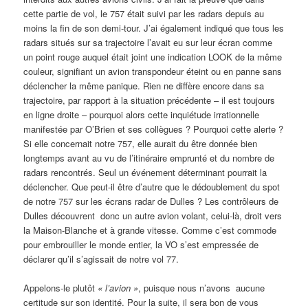
cette partie de vol, le 757 était suivi par les radars depuis au
moins la fin de son demi-tour. J’ai également indiqué que tous les
radars situés sur sa trajectoire l’avait eu sur leur écran comme
un point rouge auquel était joint une indication LOOK de la même
couleur, signifiant un avion transpondeur éteint ou en panne sans
déclencher la même panique. Rien ne diffère encore dans sa
trajectoire, par rapport à la situation précédente – il est toujours
en ligne droite – pourquoi alors cette inquiétude irrationnelle
manifestée par O’Brien et ses collègues ? Pourquoi cette alerte ?
Si elle concernait notre 757, elle aurait du être donnée bien
longtemps avant au vu de l’itinéraire emprunté et du nombre de
radars rencontrés. Seul un événement déterminant pourrait la
déclencher. Que peut-il être d’autre que le dédoublement du spot
de notre 757 sur les écrans radar de Dulles ? Les contrôleurs de
Dulles découvrent donc un autre avion volant, celui-là, droit vers
la Maison-Blanche et à grande vitesse. Comme c’est commode
pour embrouiller le monde entier, la VO s’est empressée de
déclarer qu’il s’agissait de notre vol 77.
Appelons-le plutôt
« l’avion »
, puisque nous n’avons aucune
certitude sur son identité. Pour la suite, il sera bon de vous