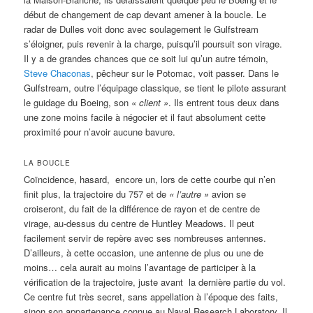
début de changement de cap devant amener à la boucle. Le
radar de Dulles voit donc avec soulagement le Gulfstream
s’éloigner, puis revenir à la charge, puisqu’il poursuit son virage.
Il y a de grandes chances que ce soit lui qu’un autre témoin,
Steve Chaconas
, pêcheur sur le Potomac, voit passer. Dans le
Gulfstream, outre l’équipage classique, se tient le pilote assurant
le guidage du Boeing, son
« client »
. Ils entrent tous deux dans
une zone moins facile à négocier et il faut absolument cette
proximité pour n’avoir aucune bavure.
LA BOUCLE
Coïncidence, hasard, encore un, lors de cette courbe qui n’en
finit plus, la trajectoire du 757 et de
« l’autre »
avion se
croiseront, du fait de la différence de rayon et de centre de
virage, au-dessus du centre de Huntley Meadows. Il peut
facilement servir de repère avec ses nombreuses antennes.
D’ailleurs, à cette occasion, une antenne de plus ou une de
moins… cela aurait au moins l’avantage de participer à la
vérification de la trajectoire, juste avant la dernière partie du vol.
Ce centre fut très secret, sans appellation à l’époque des faits,
sinon son appartenance connue au Naval Research Laboratory. Il