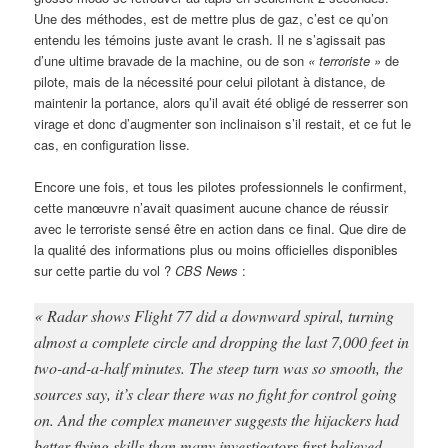
Une des méthodes, est de mettre plus de gaz, c’est ce qu’on
entendu les témoins juste avant le crash. Il ne s’agissait pas
d’une ultime bravade de la machine, ou de son
« terroriste »
de
pilote, mais de la nécessité pour celui pilotant à distance, de
maintenir la portance, alors qu’il avait été obligé de resserrer son
virage et donc d’augmenter son inclinaison s’il restait, et ce fut le
cas, en configuration lisse.
Encore une fois, et tous les pilotes professionnels le confirment,
cette manœuvre n’avait quasiment aucune chance de réussir
avec le terroriste sensé être en action dans ce final. Que dire de
la qualité des informations plus ou moins officielles disponibles
sur cette partie du vol ?
CBS News
:
« Radar shows Flight 77 did a downward spiral, turning
almost a complete circle and dropping the last 7,000 feet in
two-and-a-half minutes. The steep turn was so smooth, the
sources say, it’s clear there was no fight for control going
on. And the complex maneuver suggests the hijackers had
better flying skills than many investigators first believed.