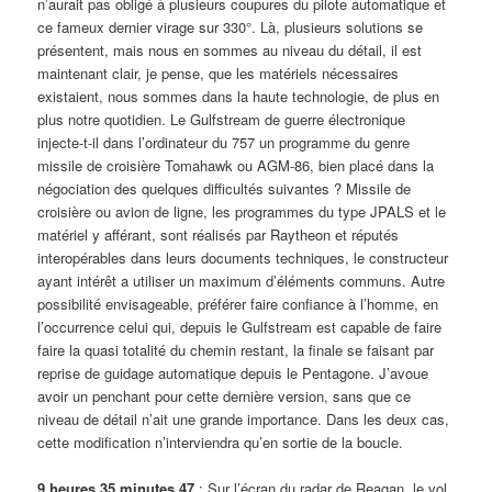
n’aurait pas obligé à plusieurs coupures du pilote automatique et
ce fameux dernier virage sur 330°. Là, plusieurs solutions se
présentent, mais nous en sommes au niveau du détail, il est
maintenant clair, je pense, que les matériels nécessaires
existaient, nous sommes dans la haute technologie, de plus en
plus notre quotidien. Le Gulfstream de guerre électronique
injecte-t-il dans l’ordinateur du 757 un programme du genre
missile de croisière Tomahawk ou AGM-86, bien placé dans la
négociation des quelques difficultés suivantes ? Missile de
croisière ou avion de ligne, les programmes du type JPALS et le
matériel y afférant, sont réalisés par Raytheon et réputés
interopérables dans leurs documents techniques, le constructeur
ayant intérêt a utiliser un maximum d’éléments communs. Autre
possibilité envisageable, préférer faire confiance à l’homme, en
l’occurrence celui qui, depuis le Gulfstream est capable de faire
faire la quasi totalité du chemin restant, la finale se faisant par
reprise de guidage automatique depuis le Pentagone. J’avoue
avoir un penchant pour cette dernière version, sans que ce
niveau de détail n’ait une grande importance. Dans les deux cas,
cette modification n’interviendra qu’en sortie de la boucle.
9 heures 35 minutes 47
: Sur l’écran du radar de Reagan, le vol