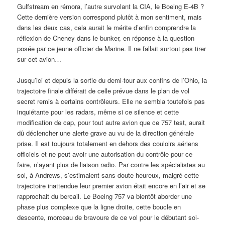
Gulfstream en rémora, l’autre survolant la CIA, le Boeing E-4B ?
Cette dernière version correspond plutôt à mon sentiment, mais
dans les deux cas, cela aurait le mérite d’enfin comprendre la
réflexion de Cheney dans le bunker, en réponse à la question
posée par ce jeune officier de Marine. Il ne fallait surtout pas tirer
sur cet avion…
Jusqu’ici et depuis la sortie du demi-tour aux confins de l’Ohio, la
trajectoire finale différait de celle prévue dans le plan de vol
secret remis à certains contrôleurs. Elle ne sembla toutefois pas
inquiétante pour les radars, même si ce silence et cette
modification de cap, pour tout autre avion que ce 757 test, aurait
dû déclencher une alerte grave au vu de la direction générale
prise. Il est toujours totalement en dehors des couloirs aériens
officiels et ne peut avoir une autorisation du contrôle pour ce
faire, n’ayant plus de liaison radio. Par contre les spécialistes au
sol, à Andrews, s’estimaient sans doute heureux, malgré cette
trajectoire inattendue leur premier avion était encore en l’air et se
rapprochait du bercail. Le Boeing 757 va bientôt aborder une
phase plus complexe que la ligne droite, cette boucle en
descente, morceau de bravoure de ce vol pour le débutant soi-