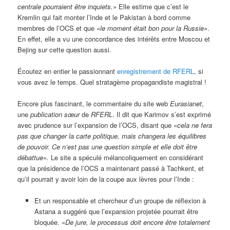
centrale pourraient être inquiets.»
Elle estime que c’est le
Kremlin qui fait monter l’Inde et le Pakistan à bord comme
membres de l’OCS et que
«le moment était bon pour la Russie»
.
En effet, elle a vu une concordance des intérêts entre Moscou et
Bejing sur cette question aussi.
Écoutez en entier le passionnant
enregistrement de RFERL
, si
vous avez le temps. Quel stratagème propagandiste magistral !
Encore plus fascinant, le commentaire du site web
Eurasianet
,
une
publication sœur
de
RFERL
. Il dit que Karimov s’est exprimé
avec prudence sur l’expansion de l’OCS, disant que
«cela ne fera
pas que changer la carte politique, mais changera les équilibres
de pouvoir. Ce n’est pas une question simple et elle doit être
débattue».
Le site a spéculé mélancoliquement en considérant
que la présidence de l’OCS a maintenant passé à Tachkent, et
qu’il pourrait y avoir loin de la coupe aux lèvres pour l’Inde :
Et un responsable et chercheur d’un groupe de réflexion à
Astana a suggéré que l’expansion projetée pourrait être
bloquée.
«De jure, le processus doit encore être totalement