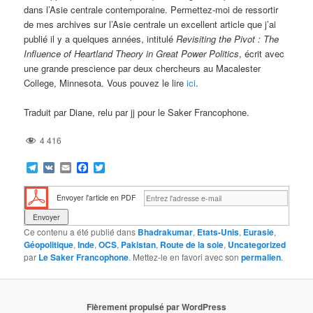
dans l’Asie centrale contemporaine. Permettez-moi de ressortir
de mes archives sur l’Asie centrale un excellent article que j’ai
publié il y a quelques années, intitulé
Revisiting the Pivot : The
Influence of Heartland Theory in Great Power Politics
, écrit avec
une grande prescience par deux chercheurs au Macalester
College, Minnesota. Vous pouvez le lire
ici
.
Traduit par Diane, relu par jj pour le Saker Francophone.
4 416
Telegram
VK
Email
Facebook
Twitter
Envoyer l'article en PDF
Ce contenu a été publié dans
Bhadrakumar
,
Etats-Unis
,
Eurasie
,
Géopolitique
,
Inde
,
OCS
,
Pakistan
,
Route de la soie
,
Uncategorized
par
Le Saker Francophone
. Mettez-le en favori avec son
permalien
.
Fièrement propulsé par WordPress