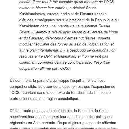
clarifié. Il est tout à fait possible qu’un membre de l’OCS
existante bloque leur entrée»,
a déclaré Sanat
Kushkumbayev, directeur adjoint de l’Institut kazakh
d’études stratégiques sous le président de la République du
Kazakhstan dans une interview au site internet
Russia
Direct
.
«Karimov a relevé avec raison que l’entrée de l’Inde
et du Pakistan, détenteurs d’armes nucléaires, pourrait
modifier l’équilibre des forces au sein de l’organisation et
sur le plan international. Il y a beaucoup de questions non
résolues entre Dehli et Islamabad, et il on ne voit pas
clairement comment cela se conciliera avec l’esprit de
coopération affirmé par l’OCS.»
Évidemment, la paranoïa qui frappe l’esprit américain est
compréhensible. Le cœur de la question est que l’expansion de
l’OCS intervient dans le contexte du fort déclin de l’influence
états-unienne dans la région eurasiatique.
Défiant toute propagande occidentale, la Russie et la Chine
accélèrent leur coopération et leur coordination des politiques
régionales en Asie centrale. De prestigieux groupes de réflexion
états-uniens ont produit des douzaines de rapports ces dernières