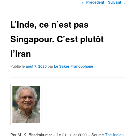
Navigation
←
Précédent
Suivant
→
des
articles
L’Inde, ce n’est pas
Singapour. C’est plutôt
l’Iran
Publié le
août 7, 2020
par
Le Saker Francophone
Par M. K. Bhadrakumar − Le 21 juillet 2020 − Source
The Indian