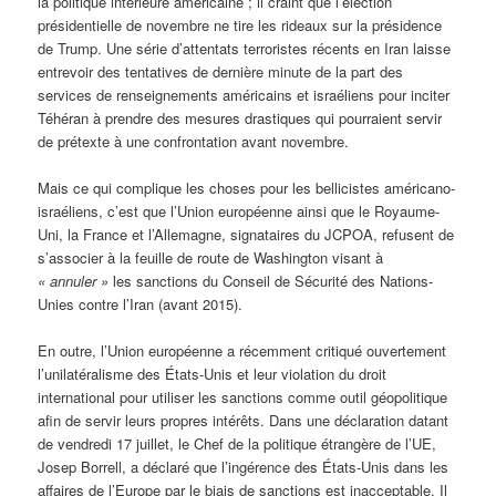
la politique intérieure américaine ; il craint que l’élection
présidentielle de novembre ne tire les rideaux sur la présidence
de Trump. Une série d’attentats terroristes récents en Iran laisse
entrevoir des tentatives de dernière minute de la part des
services de renseignements américains et israéliens pour inciter
Téhéran à prendre des mesures drastiques qui pourraient servir
de prétexte à une confrontation avant novembre.
Mais ce qui complique les choses pour les bellicistes américano-
israéliens, c’est que l’Union européenne ainsi que le Royaume-
Uni, la France et l’Allemagne, signataires du JCPOA, refusent de
s’associer à la feuille de route de Washington visant à
« annuler »
les sanctions du Conseil de Sécurité des Nations-
Unies contre l’Iran (avant 2015).
En outre, l’Union européenne a récemment critiqué ouvertement
l’unilatéralisme des États-Unis et leur violation du droit
international pour utiliser les sanctions comme outil géopolitique
afin de servir leurs propres intérêts. Dans une déclaration datant
de vendredi 17 juillet, le Chef de la politique étrangère de l’UE,
Josep Borrell, a déclaré que l’ingérence des États-Unis dans les
affaires de l’Europe par le biais de sanctions est inacceptable. Il