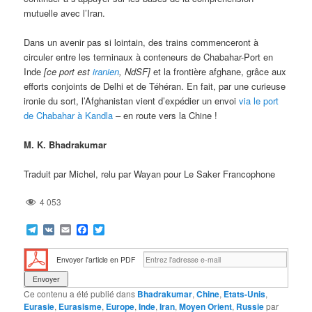
mutuelle avec l’Iran.
Dans un avenir pas si lointain, des trains commenceront à
circuler entre les terminaux à conteneurs de Chabahar-Port en
Inde
[ce port est
iranien
, NdSF]
et la frontière afghane, grâce aux
efforts conjoints de Delhi et de Téhéran. En fait, par une curieuse
ironie du sort, l’Afghanistan vient d’expédier un envoi
via le port
de Chabahar à Kandla
– en route vers la Chine !
M. K. Bhadrakumar
Traduit par Michel, relu par Wayan pour Le Saker Francophone
4 053
Telegram
VK
Email
Facebook
Twitter
Envoyer l'article en PDF
Ce contenu a été publié dans
Bhadrakumar
,
Chine
,
Etats-Unis
,
Eurasie
,
Eurasisme
,
Europe
,
Inde
,
Iran
,
Moyen Orient
,
Russie
par