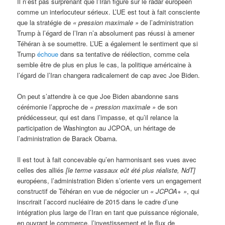
Il n’est pas surprenant que l’Iran figure sur le radar européen
comme un interlocuteur sérieux. L’UE est tout à fait consciente
que la stratégie de
« pression maximale »
de l’administration
Trump à l’égard de l’Iran n’a absolument pas réussi à amener
Téhéran à se soumettre. L’UE a également le sentiment que si
Trump
échoue
dans sa tentative de réélection, comme cela
semble être de plus en plus le cas, la politique américaine à
l’égard de l’Iran changera radicalement de cap avec Joe Biden.
On peut s’attendre à ce que Joe Biden abandonne sans
cérémonie l’approche de
« pression maximale »
de son
prédécesseur, qui est dans l’impasse, et qu’il relance la
participation de Washington au JCPOA, un héritage de
l’administration de Barack Obama.
Il est tout à fait concevable qu’en harmonisant ses vues avec
celles des alliés
[le terme vassaux eût été plus réaliste, NdT]
européens, l’administration Biden s’oriente vers un engagement
constructif de Téhéran en vue de négocier un
« JCPOA+ »
, qui
inscrirait l’accord nucléaire de 2015 dans le cadre d’une
intégration plus large de l’Iran en tant que puissance régionale,
en ouvrant le commerce, l’investissement et le flux de