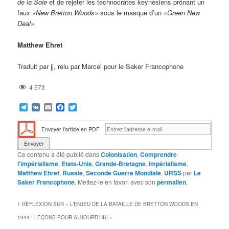
de la Soie
et de rejeter les technocrates keynésiens prônant un
faux
«New Bretton Woods»
sous le masque d’un
«Green New
Deal».
Matthew Ehret
Traduit par jj, relu par Marcel pour le Saker Francophone
4 573
Telegram
VK
Email
Facebook
Twitter
Envoyer l'article en PDF
Ce contenu a été publié dans
Colonisation
,
Comprendre
l'impérialisme
,
Etats-Unis
,
Grande-Bretagne
,
impérialisme
,
Matthew Ehret
,
Russie
,
Seconde Guerre Mondiale
,
URSS
par
Le
Saker Francophone
. Mettez-le en favori avec son
permalien
.
1 RÉFLEXION SUR «
L’ENJEU DE LA BATAILLE DE BRETTON WOODS EN
1944 : LEÇONS POUR AUJOURD’HUI
»