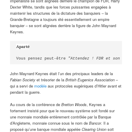
impérialiste se sont alignées derrière le champion de FDR, Harry
Dexter White, tandis que les forces puissantes engagées à
maintenir les structures de la dictature des banquiers – la
Grande-Bretagne a toujours été essentiellement un empire
banquier – se sont alignées derrière la figure de John Maynard
Keynes.
Aparté
Vous pensez peut-être 
"Attendez ! FDR et son New 
John Maynard Keynes était l’un des principaux leaders de la
Fabian Society
et trésorier de la
British Eugenics Association
–
qui a servi de
modèle
aux protocoles eugéniques d’Hitler avant et
pendant la guerre.
Au cours de la conférence de
Bretton Woods
, Keynes a
fortement insisté pour que le nouveau système soit fondé sur
une monnaie mondiale entièrement contrôlée par la Banque
d’Angleterre, monnaie connue sous le nom de
Bancor
. Il a
proposé qu’une banque mondiale appelée
Clearing Union
soit