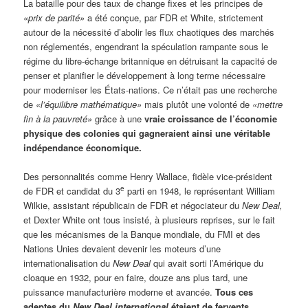
La bataille pour des taux de change fixes et les principes de
«prix de parité»
a été conçue, par FDR et White, strictement
autour de la nécessité d’abolir les flux chaotiques des marchés
non réglementés, engendrant la spéculation rampante sous le
régime du libre-échange britannique en détruisant la capacité de
penser et planifier le développement à long terme nécessaire
pour moderniser les États-nations. Ce n’était pas une recherche
de
«l’équilibre mathématique»
mais plutôt une volonté de
«mettre
fin à la pauvreté»
grâce à une
vraie croissance de l’économie
physique des colonies qui gagneraient ainsi une véritable
indépendance économique.
Des personnalités comme Henry Wallace, fidèle vice-président
e
de FDR et candidat du 3
parti en 1948, le représentant William
Wilkie, assistant républicain de FDR et négociateur du
New Deal,
et Dexter White ont tous insisté, à plusieurs reprises, sur le fait
que les mécanismes de la Banque mondiale, du FMI et des
Nations Unies devaient devenir les moteurs d’une
internationalisation du
New Deal
qui avait sorti l’Amérique du
cloaque en 1932, pour en faire, douze ans plus tard, une
puissance manufacturière moderne et avancée.
Tous ces
adeptes du
New Deal international
étaient de fervents