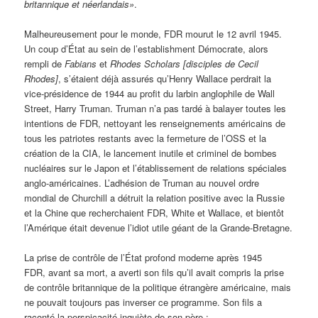
britannique et néerlandais»
.
Malheureusement pour le monde, FDR mourut le 12 avril 1945.
Un coup d’État au sein de l’establishment Démocrate, alors
rempli de
Fabians
et
Rhodes Scholars [disciples de Cecil
Rhodes]
, s’étaient déjà assurés qu’Henry Wallace perdrait la
vice-présidence de 1944 au profit du larbin anglophile de Wall
Street, Harry Truman. Truman n’a pas tardé à balayer toutes les
intentions de FDR, nettoyant les renseignements américains de
tous les patriotes restants avec la fermeture de l’OSS et la
création de la CIA, le lancement inutile et criminel de bombes
nucléaires sur le Japon et l’établissement de relations spéciales
anglo-américaines. L’adhésion de Truman au nouvel ordre
mondial de Churchill a détruit la relation positive avec la Russie
et la Chine que recherchaient FDR, White et Wallace, et bientôt
l’Amérique était devenue l’idiot utile géant de la Grande-Bretagne.
La prise de contrôle de l’État profond moderne après 1945
FDR, avant sa mort, a averti son fils qu’il avait compris la prise
de contrôle britannique de la politique étrangère américaine, mais
ne pouvait toujours pas inverser ce programme. Son fils a
raconté la perspicacité inquiète de son père :