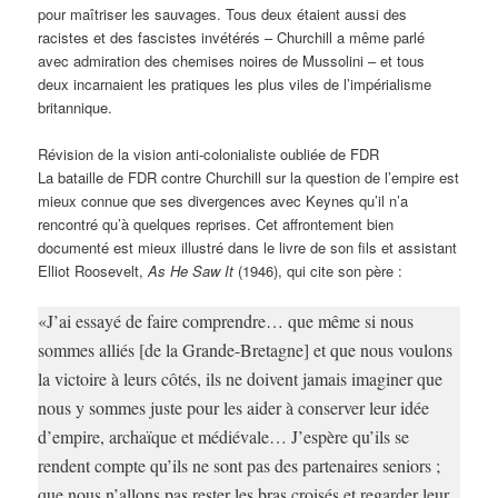
pour maîtriser les sauvages. Tous deux étaient aussi des
racistes et des fascistes invétérés – Churchill a même parlé
avec admiration des chemises noires de Mussolini – et tous
deux incarnaient les pratiques les plus viles de l’impérialisme
britannique.
Révision de la vision anti-colonialiste oubliée de FDR
La bataille de FDR contre Churchill sur la question de l’empire est
mieux connue que ses divergences avec Keynes qu’il n’a
rencontré qu’à quelques reprises. Cet affrontement bien
documenté est mieux illustré dans le livre de son fils et assistant
Elliot Roosevelt,
As He Saw It
(1946), qui cite son père :
«J’ai essayé de faire comprendre… que même si nous
sommes alliés [de la Grande-Bretagne] et que nous voulons
la victoire à leurs côtés, ils ne doivent jamais imaginer que
nous y sommes juste pour les aider à conserver leur idée
d’empire, archaïque et médiévale… J’espère qu’ils se
rendent compte qu’ils ne sont pas des partenaires seniors ;
que nous n’allons pas rester les bras croisés et regarder leur