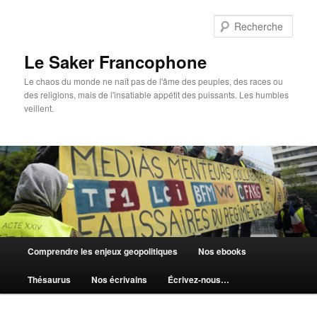
Aller
au
Rech
contenu
principal
Le Saker Francophone
Le chaos du monde ne naît pas de l'âme des peuples, des races ou
des religions, mais de l'insatiable appétit des puissants. Les humbles
veillent.
Menu
Comprendre les enjeux geopolitiques
Nos ebooks
principal
Thésaurus
Nos écrivains
Écrivez-nous…