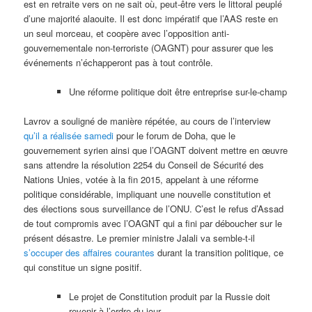
est en retraite vers on ne sait où, peut-être vers le littoral peuplé
d’une majorité alaouite. Il est donc impératif que l’AAS reste en
un seul morceau, et coopère avec l’opposition anti-
gouvernementale non-terroriste (OAGNT) pour assurer que les
événements n’échapperont pas à tout contrôle.
Une réforme politique doit être entreprise sur-le-champ
Lavrov a souligné de manière répétée, au cours de l’interview
qu’il a réalisée samedi
pour le forum de Doha, que le
gouvernement syrien ainsi que l’OAGNT doivent mettre en œuvre
sans attendre la résolution 2254 du Conseil de Sécurité des
Nations Unies, votée à la fin 2015, appelant à une réforme
politique considérable, impliquant une nouvelle constitution et
des élections sous surveillance de l’ONU. C’est le refus d’Assad
de tout compromis avec l’OAGNT qui a fini par déboucher sur le
présent désastre. Le premier ministre Jalali va semble-t-il
s’occuper des affaires courantes
durant la transition politique, ce
qui constitue un signe positif.
Le projet de Constitution produit par la Russie doit
revenir à l’ordre du jour