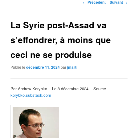
Navigation
←
Précédent
Suivant
→
des
articles
La Syrie post-Assad va
s’effondrer, à moins que
ceci ne se produise
Publié le
décembre 11, 2024
par
jmarti
Par Andrew Korybko − Le 8 décembre 2024 − Source
korybko.substack.com