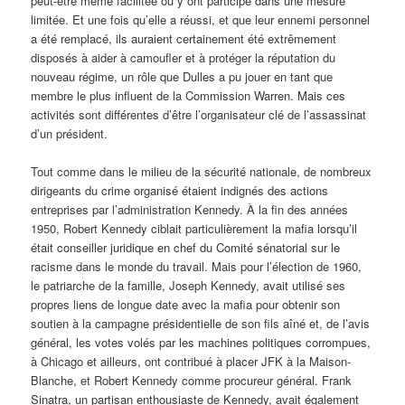
peut-être même facilitée ou y ont participé dans une mesure
limitée. Et une fois qu’elle a réussi, et que leur ennemi personnel
a été remplacé, ils auraient certainement été extrêmement
disposés à aider à camoufler et à protéger la réputation du
nouveau régime, un rôle que Dulles a pu jouer en tant que
membre le plus influent de la Commission Warren. Mais ces
activités sont différentes d’être l’organisateur clé de l’assassinat
d’un président.
Tout comme dans le milieu de la sécurité nationale, de nombreux
dirigeants du crime organisé étaient indignés des actions
entreprises par l’administration Kennedy. À la fin des années
1950, Robert Kennedy ciblait particulièrement la mafia lorsqu’il
était conseiller juridique en chef du Comité sénatorial sur le
racisme dans le monde du travail. Mais pour l’élection de 1960,
le patriarche de la famille, Joseph Kennedy, avait utilisé ses
propres liens de longue date avec la mafia pour obtenir son
soutien à la campagne présidentielle de son fils aîné et, de l’avis
général, les votes volés par les machines politiques corrompues,
à Chicago et ailleurs, ont contribué à placer JFK à la Maison-
Blanche, et Robert Kennedy comme procureur général. Frank
Sinatra, un partisan enthousiaste de Kennedy, avait également