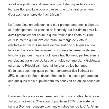
aurait une politique si différente au point de risquer leur vie ou
leur position publique pour organiser une conspiration en vue
d’assassiner un président américain ?
La future élection présidentielle était prévue dans moins d’un an,
et le changement de position de Kennedy sur les droits civils lui
aurait probablement coûté la quasi-totalité des États du Sud,
ceux-là même qui lui avaient fourni sa marge de victoire
électorale en 1960. Une série de déclarations publiques ou de
fuites embarrassantes auraient pu suffire à le démettre de ses
fonctions par des moyens politiques traditionnels, peut-être en le
remplaçant par un dur de la guerre froide comme Barry Goldwater
ou un autre Républicain. Les militaristes ou les hommes
d’affaires, ceux impliqués par les recherches des libéraux sur
JFK, auraient-ils été si désespérés qu’ils n’auraient pas attendu
ces quelques mois supplémentaires pour voir ce qui se passerait
?
Basé sur des preuves extrêmement circonstancielles, le livre de
Talbot,
The Devil’s Chessboard
, publié en 2015, une sorte de
suite à
Brothers
, suggère que l’ancien directeur de la CIA, Allan