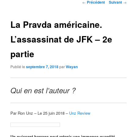
Navigation
←
Précédent
Suivant
→
des
articles
La Pravda américaine.
L’assassinat de JFK – 2e
partie
Publié le
septembre 7, 2018
par
Wayan
Qui en est l’auteur ?
Par Ron Unz – Le 25 juin 2018 –
Unz Review
Un puissant barrage peut retenir une immense quantité