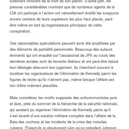
sûrement innocent de la mort de son patron. D’autre part, les
preuves considérables montrant que de nombreux agents de la
CIA ont participé à l’action ont naturellement éveillé les soupçons
envers certains de leurs supérieurs les plus haut placés, peut-
être même en tant qu’organisateurs principaux de cette
conspiration.
Ces raisonnables spéculations peuvent avoir été amplifiées par
des éléments de partialité personnelle. Beaucoup des auteurs
éminents qui ont enquêté sur l’assassinat de JFK au cours des
dernières années sont de fervents libéraux et ont peut-être laissé
leur idéologie obscurcir leur jugement. Ils cherchent souvent à
localiser les organisateurs de l’élimination de Kennedy parmi les
figures de droite qu’ils n’aiment pas, même lorsque l’affaire est
loin d’être vraiment plausible.
Mais considérez les motifs supposés des anticommunistes purs
et durs, près du sommet de la hiérarchie de la sécurité nationale,
qui auraient pu organiser l’élimination de Kennedy parce qu’il
s’est écarté d’une solution militaire complète dans l’affaire de la
Baie des cochons et les incidents de la crise des missiles
cubains. Étaient-ils si absolument sûrs qu’un président Johnson