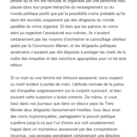
penser qu’ils ont été recrutés et organisés par une personne haut
placée dans leur propre hiérarchie du renseignement ou du
monde politique plutôt que par la possibilité moins probable qu’ils
aient été recrutés uniquement par des dirigeants du monde
parallèle du crime organisé. Et bien que les patrons du crime
aient pu organiser l’assassinat eux-mêmes, ils n’avaient
certainement pas les moyens d’orchestrer le camouflage ultérieur
opéré par la Commission Warren, et les dirigeants politiques
américains n’auraient pas été disposés à protéger les chefs de la
mafia des enquêtes et des sanctions appropriées pour un tel acte
odieux.
Si un mari ou une femme est retrouvé assassiné, sans suspect
ou motif évident à portée de main, l’attitude normale de la police
est d’enquêter soigneusement sur le conjoint survivant, et bien
souvent cette suspicion s’avère correcte. De même, si vous
lisez dans vos journaux que dans un obscur pays du Tiers
Monde deux dirigeants farouchement hostiles, tous deux avec
des noms imprononçables, partageaient le pouvoir politique
suprême jusqu’à ce que l’un d’entre eux soit soudainement
frappé dans un mystérieux assassinat par des conspirateurs
inconnus, vos pensées prendraient certainement une direction