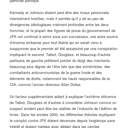
parricide politique.
Kennedy et Johnson étaient peut-être des rivaux personnels
intensément hostiles, mais il semble qu’il y ait eu peu de
divergences idéologiques vraiment profondes entre les deux
hommes, et la plupart des figures de proue du gouvernement de
JFK ont continué à servir sous son successeur, une autre source
d’énorme embarras pour tout libéral qui en serait venu à
soupçonner que le premier ait été assassiné par une conspiration
impliquant le second. Talbot, Douglass, et beaucoup d’autres
partisans de gauche préfèrent pointer du doigt des méchants
beaucoup plus dignes de l’être tels que des extrémistes, des
combattants anticommunistes de la guerre froide et des
éléments de droite, notamment les hauts responsables de la
CIA, comme l’ancien directeur Allan Dulles.
Un facteur supplémentaire aidant à expliquer l’extrême réticence
de Talbot, Douglass et d’autres à considérer Johnson comme un
suspect évident peut être les réalités de l’industrie de l’édition de
livres. Dans les années 2000, les différentes théories expliquant
le complot contre JFK étaient devenues depuis longtemps sans
intérêt et étaient traitées avec dédain dans les cercles