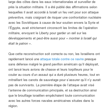
large des côtes dans les eaux internationales et surveiller de
près la situation militaire. Il a été publié des affirmations selon
lesquelles il avait accordé à Israël un feu vert pour son attaque
préventive, mais craignant de risquer une confrontation nucléaire
avec les Soviétiques à cause de leur soutien envers la Syrie et
l’Égypte, avait strictement circonscrit les limites de l’opération
militaire, envoyant le Liberty pour garder un œil sur les
développements et peut-être aussi pour
«
montrer à Israël qui
était le patron »
.
Que cette reconstruction soit correcte ou non, les Israéliens ont
rapidement lancé une
attaque totale contre ce navire
presque
sans défense malgré le grand pavillon américain qu’il déployait,
ont lancé leurs avions de chasse et leurs torpilleurs pour le
couler au cours d’un assaut qui a duré plusieurs heures, tout en
mitraillant les canots de sauvetage pour s’assurer qu’il n’y aurait
pas de survivants. La première étape de l’attaque avait visé
l’antenne de communication principale, et sa destruction ainsi
que le brouillage israélien empêchaient toute communication
avec les autres forces navales américaines situées dans la
région.