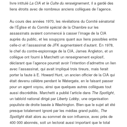
livre intitulé
La CIA et le Culte du renseignement
, il a gardé des
liens étroits avec de nombreux anciens collègues de l’agence.
Au cours des années 1970, les révélations du Comité sénatorial
de l’Église et du Comité spécial de la Chambre sur les
assassinats avaient commencé à casser l’image de la CIA
auprès du public, et les soupçons quant aux liens possibles entre
celle-ci et l’assassinat de JFK augmentaient d’autant. En 1978,
le chef du contre-espionnage de la CIA, James Angleton, et un
collègue ont fourni à Marchetti un renseignement explosif,
déclarant que l’agence pourrait avoir l’intention d’admettre un lien
avec l’assassinat, qui avait impliqué trois tireurs, mais ferait
porter la faute à E. Howard Hunt, un ancien officier de la CIA qui
était devenu célèbre pendant le Watergate, en le faisant passer
pour un agent voyou, ainsi que quelques autres collègues tout
aussi discrédités. Marchetti a publié l’article dans
The Spotlight
,
un tabloïd national dirigé par
Liberty Lobby
, une organisation
populiste de droite basée à Washington. Bien que le sujet ait été
presque totalement ignoré par les médias grand public,
The
Spotlight
était alors au sommet de son influence, avec près de
400 000 abonnés, soit un lectorat aussi important que le total