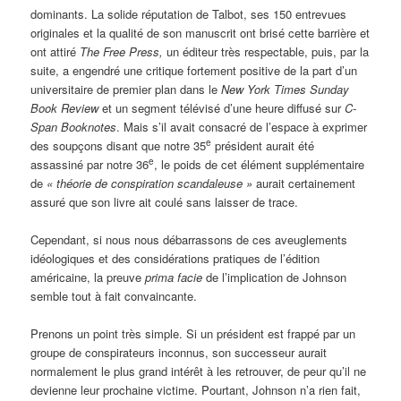
dominants. La solide réputation de Talbot, ses 150 entrevues
originales et la qualité de son manuscrit ont brisé cette barrière et
ont attiré
The Free Press,
un éditeur très respectable, puis, par la
suite, a engendré une critique fortement positive de la part d’un
universitaire de premier plan dans le
New York Times Sunday
Book Review
et un segment télévisé d’une heure diffusé sur
C-
Span Booknotes
. Mais s’il avait consacré de l’espace à exprimer
e
des soupçons disant que notre 35
président aurait été
e
assassiné par notre 36
, le poids de cet élément supplémentaire
de
«
théorie de conspiration scandaleuse »
aurait certainement
assuré que son livre ait coulé sans laisser de trace.
Cependant, si nous nous débarrassons de ces aveuglements
idéologiques et des considérations pratiques de l’édition
américaine, la preuve
prima facie
de l’implication de Johnson
semble tout à fait convaincante.
Prenons un point très simple. Si un président est frappé par un
groupe de conspirateurs inconnus, son successeur aurait
normalement le plus grand intérêt à les retrouver, de peur qu’il ne
devienne leur prochaine victime. Pourtant, Johnson n’a rien fait,