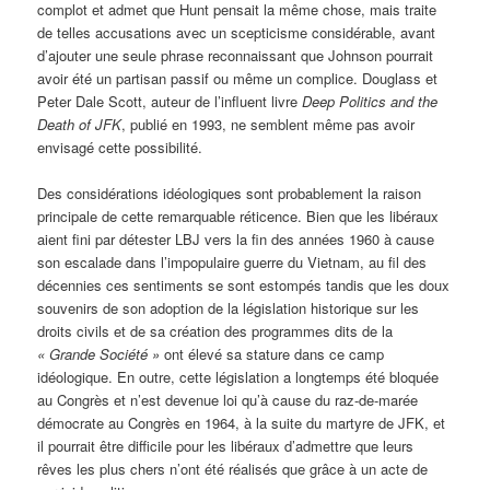
complot et admet que Hunt pensait la même chose, mais traite
de telles accusations avec un scepticisme considérable, avant
d’ajouter une seule phrase reconnaissant que Johnson pourrait
avoir été un partisan passif ou même un complice. Douglass et
Peter Dale Scott, auteur de l’influent livre
Deep Politics and the
Death of JFK
, publié en 1993, ne semblent même pas avoir
envisagé cette possibilité.
Des considérations idéologiques sont probablement la raison
principale de cette remarquable réticence. Bien que les libéraux
aient fini par détester LBJ vers la fin des années 1960 à cause
son escalade dans l’impopulaire guerre du Vietnam, au fil des
décennies ces sentiments se sont estompés tandis que les doux
souvenirs de son adoption de la législation historique sur les
droits civils et de sa création des programmes dits de la
« Grande Société »
ont élevé sa stature dans ce camp
idéologique. En outre, cette législation a longtemps été bloquée
au Congrès et n’est devenue loi qu’à cause du raz-de-marée
démocrate au Congrès en 1964, à la suite du martyre de JFK, et
il pourrait être difficile pour les libéraux d’admettre que leurs
rêves les plus chers n’ont été réalisés que grâce à un acte de