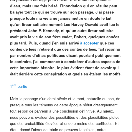
d’eau, mais une fois brisé, l’inondation qui en résulte peut
balayer tout ce qui se trouve sur son passage. J’ai passé
presque toute ma vie à ne jamais mettre en doute le fait
qu’un tireur solitaire nommé Lee Harvey Oswald avait tué le
président John F. Kennedy, ni qu’un autre tireur solitaire
avait pris la vie de son frère cadet, Robert, quelques années
plus tard. Puis, quand j’en suis arrivé
à accepter
que ces
contes de fées n’étaient que des contes de fées, fait reconnu
par nombre d’élites politiques disant pourtant publiquement
le contraire, j’ai commencé à considérer d’autres aspects de
cette importante histoire, le plus évident étant de savoir qui
était derrière cette conspiration et quels en étaient les motifs.
ère
1
partie
Mais le passage d’un demi-siècle et la mort, naturelle ou non, de
presque tous les témoins de cette époque réduit drastiquement
tout espoir de parvenir à une conclusion définitive. Au mieux,
nous pouvons évaluer des possibilités et des plausibilités plutôt
que des probabilités élevées et encore moins des certitudes. Et
étant donné l’absence totale de preuves tangibles, notre