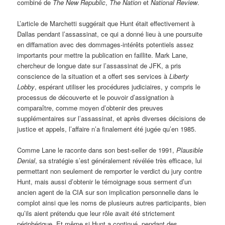
combiné de
The New Republic
,
The Nation
et
National Review
.
L’article de Marchetti suggérait que Hunt était effectivement à
Dallas pendant l’assassinat, ce qui a donné lieu à une poursuite
en diffamation avec des dommages-intérêts potentiels assez
importants pour mettre la publication en faillite. Mark Lane,
chercheur de longue date sur l’assassinat de JFK, a pris
conscience de la situation et a offert ses services à
Liberty
Lobby
, espérant utiliser les procédures judiciaires, y compris le
processus de découverte et le pouvoir d’assignation à
comparaître, comme moyen d’obtenir des preuves
supplémentaires sur l’assassinat, et après diverses décisions de
justice et appels, l’affaire n’a finalement été jugée qu’en 1985.
Comme Lane le raconte dans son best-seller de 1991,
Plausible
Denial
, sa stratégie s’est généralement révélée très efficace, lui
permettant non seulement de remporter le verdict du jury contre
Hunt, mais aussi d’obtenir le témoignage sous serment d’un
ancien agent de la CIA sur son implication personnelle dans le
complot ainsi que les noms de plusieurs autres participants, bien
qu’ils aient prétendu que leur rôle avait été strictement
périphérique. Et même si Hunt a continué, pendant des