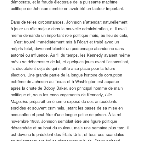
démocrate, et la fraude électorale de la puissante machine
politique de Johnson semble en avoir été un facteur important.
Dans de telles circonstances, Johnson s’attendait naturellement
à jouer un rôle majeur dans la nouvelle administration, et il avait
même demandé un important rôle politique mais, au lieu de cela,
il s’est trouvé immédiatement mis à l’écart et traité avec un
mépris total, devenant bientôt un personnage abandonné sans
autorité ou influence. Au fil du temps, les Kennedy avaient même
prévu se débarrasser de lui, et quelques jours avant l’assassinat,
ils discutaient déjà de qui mettre à sa place pour la future
élection. Une grande partie de la longue histoire de corruption
extrême de Johnson au Texas et à Washington est apparue
après la chute de Bobby Baker, son principal homme de main
politique et, sous les encouragements de Kennedy,
Life
Magazine
préparait un énorme exposé de ses antécédents
sordides et souvent criminels, jetant les bases de sa mise en
accusation et peut-être d’une longue peine de prison. À la mi-
novembre 1963, Johnson semblait être une figure politique
désespérée et au bout du rouleau, mais une semaine plus tard, il
est devenu le président des États-Unis, et tous ces scandales
tourbillonnants ont été soudainement oubliés. Stone prétend