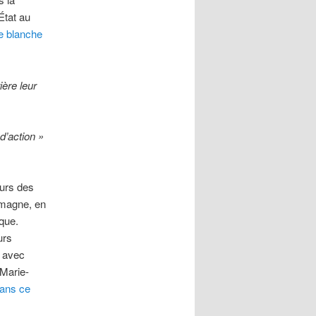
État au
e blanche
ère leur
d’action »
ours des
emagne, en
ique.
urs
n avec
 Marie-
ans ce