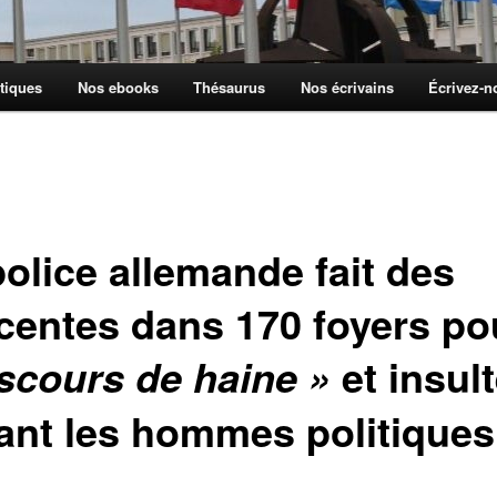
tiques
Nos ebooks
Thésaurus
Nos écrivains
Écrivez-
police allemande fait des
centes dans 170 foyers po
et insul
scours de haine »
lant les hommes politiques