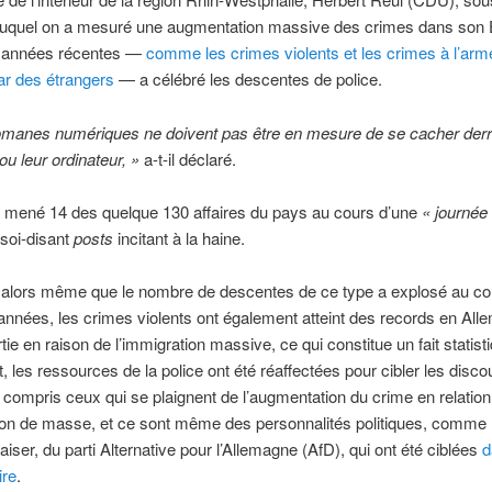
 duquel on a mesuré une augmentation massive des crimes dans son 
 années récentes —
comme les crimes violents et les crimes à l’arm
r des étrangers
— a célébré les descentes de police.
omanes numériques ne doivent pas être en mesure de se cacher derri
ou leur ordinateur, »
a-t-il déclaré.
a mené 14 des quelque 130 affaires du pays au cours d’une
« journée 
 soi-disant
posts
incitant à la haine.
, alors même que le nombre de descentes de ce type a explosé au c
années, les crimes violents ont également atteint des records en All
tie en raison de l’immigration massive, ce qui constitue un fait statist
 les ressources de la police ont été réaffectées pour cibler les disco
 y compris ceux qui se plaignent de l’augmentation du crime en relatio
ion de masse, et ce sont même des personnalités politiques, comme
iser, du parti Alternative pour l’Allemagne (AfD), qui ont été ciblées
d
ire
.