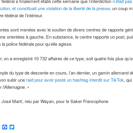
 fédéral a finalement établi cette semaine que l’interdiction
n’était pa
tution, et constituait une violation de la liberté de la presse
, un coup m
e fédéral de l’intérieur.
tes sont menées avec le soutien de divers centres de rapports gér
ons orientées à gauche. En substance, le centre rapporte un post, pui
 la police fédérale pour qu’elle agisse.
r, on a enregistré 10 732 affaires de ce type, soit quatre fois plus qu’
ple du type de descente en cours, l’an dernier, un gamin allemand d
son subir une
raid pour avoir posté un hashtag interdit sur TikTok
, qui
r l’Allemagne. »
r José Martí, relu par Wayan, pour le Saker Francophone
ram
Email
Facebook
Twitter