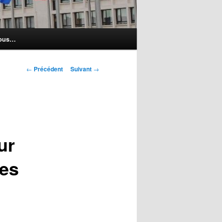
nous…
Navigation
←
Précédent
Suivant
→
des
articles
ur
tes