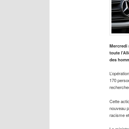
Mercredi 
toute l’A
des homm
L’opératio
170 person
recherche
Cette acti
nouveau p
racisme et
Le ministr