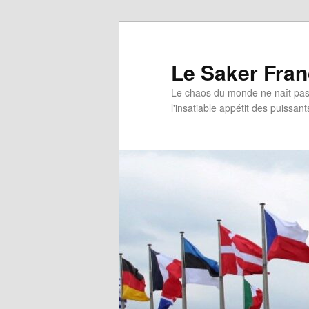
Aller
au
contenu
Le Saker Fra
principal
Le chaos du monde ne naît pas 
l'insatiable appétit des puissant