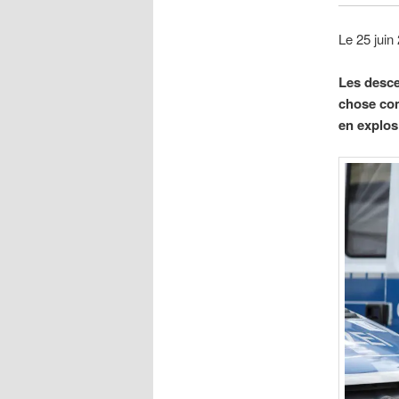
Le 25 jui
Les desce
chose com
en explos