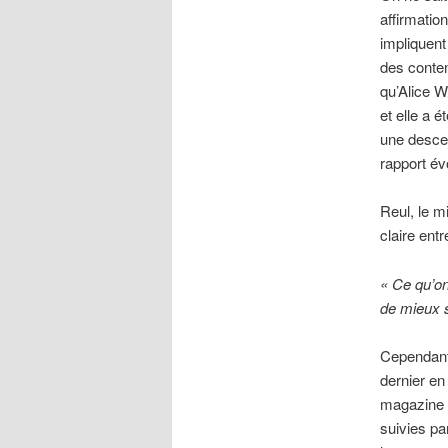
affirmatio
impliquent
des conten
qu’Alice W
et elle a 
une descen
rapport év
Reul, le mi
claire entr
« Ce qu’on
de mieux s
Cependant,
dernier en
magazine
suivies pa