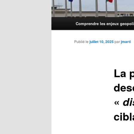
Menu
Comprendre les enjeux geopoli
principal
Publié le
juillet 10, 2025
par
jmarti
La 
des
«
di
cib