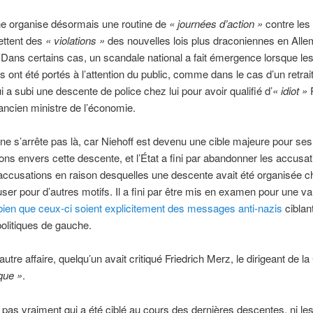
ne organise désormais une routine de
« journées d’action »
contre les
ttent des
« violations »
des nouvelles lois plus draconiennes en All
 Dans certains cas, un scandale national a fait émergence lorsque les
es ont été portés à l’attention du public, comme dans le cas d’un retrai
i a subi une descente de police chez lui pour avoir qualifié d’
« idiot »
R
ancien ministre de l’économie.
re ne s’arrête pas là, car Niehoff est devenu une cible majeure pour ses
ons envers cette descente, et l’État a fini par abandonner les accusat
 accusations en raison desquelles une descente avait été organisée ch
user pour d’autres motifs. Il a fini par être mis en examen pour une va
bien que ceux-ci soient explicitement des messages anti-nazis
ciblan
litiques de gauche.
utre affaire, quelqu’un avait critiqué Friedrich Merz, le dirigeant de l
ique »
.
 pas vraiment qui a été ciblé au cours des dernières descentes, ni le