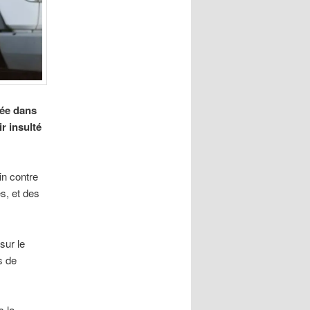
cée dans
r insulté
in contre
s, et des
sur le
s de
s la