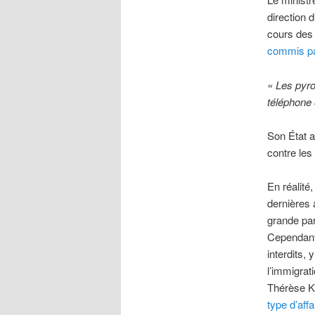
direction
cours des
commis pa
« Les pyr
téléphone 
Son État 
contre les
En réalité
dernières 
grande par
Cependant,
interdits,
l’immigrat
Thérèse Ka
type d’affa