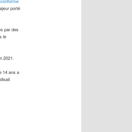
s conforme
ajeur porté
és par des
s le
en 2021.
e 14 ans a
 disait