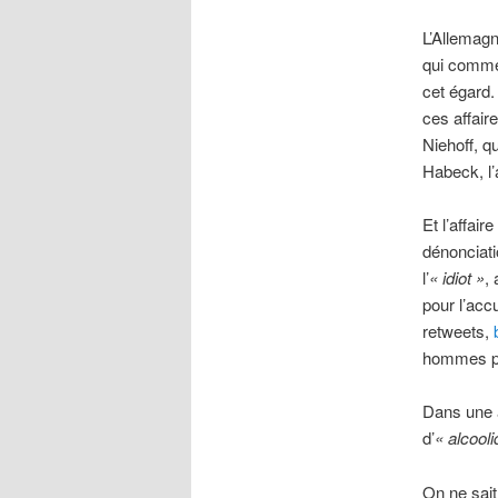
L’Allemag
qui comme
cet égard.
ces affair
Niehoff, qu
Habeck, l’
Et l’affai
dénonciati
l’
« idiot »
,
pour l’acc
retweets,
hommes po
Dans une a
d’
« alcool
On ne sait