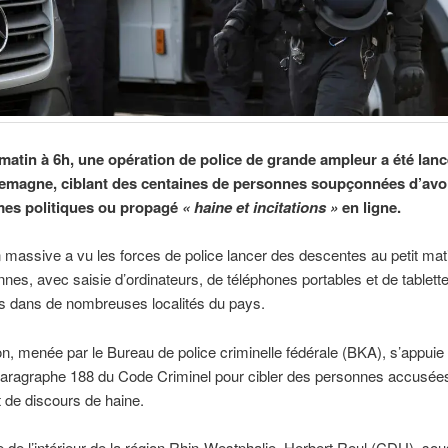
matin à 6h, une opération de police de grande ampleur a été lan
llemagne, ciblant des centaines de personnes soupçonnées d’avoi
es politiques ou propagé
« haine et incitations »
en ligne.
n massive a vu les forces de police lancer des descentes au petit mat
nes, avec saisie d’ordinateurs, de téléphones portables et de tablette
s dans de nombreuses localités du pays.
on, menée par le Bureau de police criminelle fédérale (BKA), s’appuie 
aragraphe 188 du Code Criminel pour cibler des personnes accusée
 de discours de haine.
e de l’intérieur de la région Rhin-Westphalie, Herbert Reul (CDU), sou