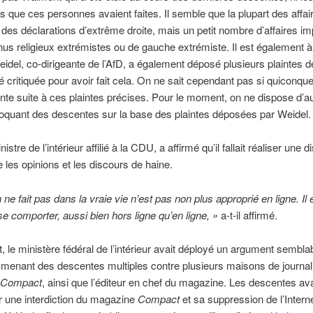
ns que ces personnes avaient faites. Il semble que la plupart des affai
 des déclarations d’extrême droite, mais un petit nombre d’affaires im
us religieux extrémistes ou de gauche extrémiste. Il est également à
eidel, co-dirigeante de l’AfD, a également déposé plusieurs plaintes d
été critiquée pour avoir fait cela. On ne sait cependant pas si quiconqu
te suite à ces plaintes précises. Pour le moment, on ne dispose d’
oquant des descentes sur la base des plaintes déposées par Weidel.
nistre de l’intérieur affilié à la CDU, a affirmé qu’il fallait réaliser une d
e les opinions et les discours de haine.
 ne fait pas dans la vraie vie n’est pas non plus approprié en ligne. Il
e comporter, aussi bien hors ligne qu’en ligne, »
a-t-il affirmé.
 le ministère fédéral de l’intérieur avait déployé un argument semblab
 menant des descentes multiples contre plusieurs maisons de journal
Compact
, ainsi que l’éditeur en chef du magazine. Les descentes ava
r une interdiction du magazine
Compact
et sa suppression de l’Intern