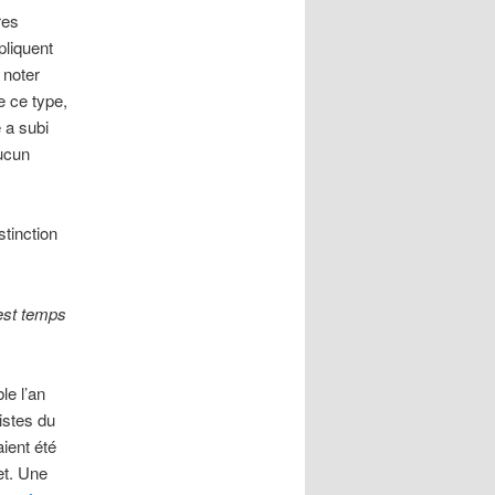
res
pliquent
 noter
e ce type,
e a subi
aucun
istinction
 est temps
le l’an
istes du
ient été
et. Une