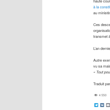
haute cour
à la consti
au ministèr
Ces descen
organisati
transmet à
L’an dernie
Autre exem
vu sa mai
« Tout pou
Traduit pa
4 550
Teleg
VK