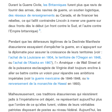
Durant la Guerre Civile,
les Britanniques
furent plus que ravis de
fournir des armes, des navires de guerre, un soutien logistique,
des réseaux de renseignements
au Canada, et de financer les
rebelles, ce qui faillit contraindre Lincoln à mener une guerre sur
deux fronts dès le début (un front contre le Sud, et l’autre contre
3
l’Empire britannique)
.
Pendant que les défenseurs légitimes de la Destinée Manifeste
étasunienne essayaient d’empêcher la guerre, en s’appuyant sur
la diplomatie pour assurer la croissance de leurs territoires (voir :
l’achat de la Louisiane en 1804
,
le territoire de l’Oregon en 1848
,
ou
l’achat de l’Alaska en 1867
), l’
« Amérique »
de Wall Street et
de la puissance esclavagiste de Virginie était toujours encline à
aller se battre contre un voisin pour répandre ses ambitions
impériales (voir
la guerre mexicaine
de 1846-1848, ou
le
renversement de la monarchie de Hawaï
en 1893).
Malheureusement, ces traditions étasuniennes qui résistèrent
jadis à l’impérialisme ont dépéri, ne représentant aujourd’hui plus
que l’ombre de ce qu’elles furent, vidées de leurs véritables
patriotes disposant de postes au niveau fédéral. Aujourd’hui, les