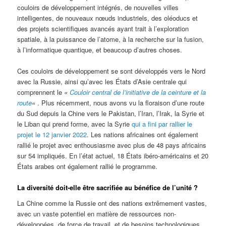
couloirs de développement intégrés, de nouvelles villes
intelligentes, de nouveaux nœuds industriels, des oléoducs et
des projets scientifiques avancés ayant trait à l’exploration
spatiale, à la puissance de l’atome, à la recherche sur la fusion,
à l’informatique quantique, et beaucoup d’autres choses.
Ces couloirs de développement se sont développés vers le Nord
avec la Russie, ainsi qu’avec les États d’Asie centrale qui
comprennent le
«
Couloir central de l’initiative de la ceinture et la
route
«
. Plus récemment, nous avons vu la floraison d’une route
du Sud depuis la Chine vers le Pakistan, l’Iran, l’Irak, la Syrie et
le Liban qui prend forme, avec la Syrie
qui a fini par rallier le
projet le 12 janvier 2022
. Les nations africaines ont également
rallié le projet avec enthousiasme avec plus de 48 pays africains
sur 54 impliqués. En l’état actuel, 18 États ibéro-américains et 20
États arabes ont également rallié le programme.
La diversité doit-elle être sacrifiée au bénéfice de l’unité ?
La Chine comme la Russie ont des nations extrêmement vastes,
avec un vaste potentiel en matière de ressources non-
développées, de force de travail, et de besoins technologiques,