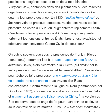
populations indigènes sous le talon de la race blanche
« supérieure »
, cantonnés dans des plantations ou des réserves
organisées comme des cages, sans avoir jamais rien à dire
quant à leur propre destinée. En 1830, l’
Indian Removal Act
de
Jackson vida de précieux territoires, rapidement repris par les
planteurs de coton du Sud, qui augmentèrent rapidement l’afflux
d’esclaves noirs en provenance d’Afrique, ce qui augmenta
fortement les tensions entre les États libres et esclavagistes, et
déboucha sur l’inévitable Guerre Civile de 1861-1865.
On oublie souvent que sous la présidence de Franklin Pierce
(1853-1857), fortement liée à
la franc-maçonnerie de Mazzini
,
Jefferson Davis, alors Secrétaire à la Guerre (qui devint par la
suite président des Confédérés) et le général Albert Pike avaient
pour tâche de faire progresser
une
« alternative au Sud »
à la
voie ferrée trans-continentale
, au travers des États
esclavagistes. Contrairement à la ligne du Nord (commencée par
Lincoln en 1863), conçue pour étendre la croissance industrielle
2
et
ultimement assurer une liaison avec la Chine
,
la version du
Sud ne servait que de cage de fer pour maintenir les esclaves
sous contrôle de leurs maîtres. Ainsi, la
« Destinée Manifeste »