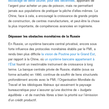
esclavage de dette usurier, pour des décennies
, apportant de
l’argent pour acheter un peu de poisson, mais ne permettant
jamais aux populations de pratiquer la pêche d’elles-mêmes. La
Chine, face à cela, a encouragé la croissance de grands projets
de construction, de centres manufacturiers, et peut-être la chose
la plus importante, de compétences avancées en ingénierie.
Dépasser les obstacles monétaires de la Russie
En Russie, un système bancaire central privatisé, encore sous
forte influence des protocoles monétaires établis par le FMI, a
rendu bien plus difficile
la vision de Poutine pour le Grand Est
,
par rapport à la Chine, où
un système bancaire appartenant à
l’État
fournit un inestimable instrument de croissance à long
terme. La banque centrale privée de Russie, établie (sous sa
forme actuelle) en 1990, continue de souffrir de liens structurels
profondément ancrés avec le FMI, l’Organisation Mondiale du
Travail et les idéologues libéraux qui essaiment le paysage
bureaucratique pour s’assurer qu’une doctrine de
« budgets
équilibrés »
et de marchés libres a bien la priorité sur l’émission
d’un crédit productif.