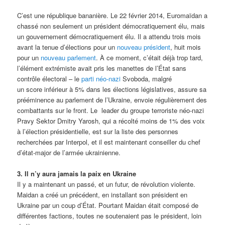
C’est une république bananière. Le 22 février 2014, Euromaïdan a
chassé non seulement un président démocratiquement élu, mais
un gouvernement démocratiquement élu. Il a attendu trois mois
avant la tenue d’élections pour un
nouveau président
, huit mois
pour un
nouveau parlement
. À ce moment, c’était déjà trop tard,
l’élément extrémiste avait pris les manettes de l’État sans
contrôle électoral – le
parti néo-nazi
Svoboda, malgré
un score inférieur à 5% dans les élections législatives, assure sa
prééminence au parlement de l’Ukraine, envoie régulièrement des
combattants sur le front. Le leader du groupe terroriste néo-nazi
Pravy Sektor Dmitry Yarosh, qui a récolté moins de 1% des voix
à l’élection présidentielle, est sur la liste des personnes
recherchées par Interpol, et il est maintenant conseiller du chef
d’état-major de l’armée ukrainienne.
3. Il n’y aura jamais la paix en Ukraine
Il y a maintenant un passé, et un futur, de révolution violente.
Maidan a créé un précédent, en installant son président en
Ukraine par un coup d’État. Pourtant Maidan était composé de
différentes factions, toutes ne soutenaient pas le président, loin