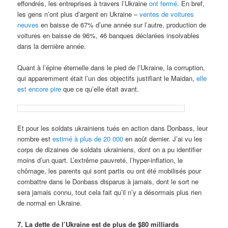
effondrés, les entreprises à travers l’Ukraine
ont fermé
. En bref,
les gens n’ont plus d’argent en Ukraine –
ventes de voitures
neuves
en baisse de 67% d’une année sur l’autre, production de
voitures en baisse de 96%, 46 banques déclarées insolvables
dans la dernière année.
Quant à l’épine éternelle dans le pied de l’Ukraine, la corruption,
qui apparemment était l’un des objectifs justifiant le Maidan,
elle
est encore pire
que ce qu’elle était avant.
Et pour les soldats ukrainiens tués en action dans Donbass, leur
nombre est
estimé à plus de 20 000
en août dernier. J’ai vu les
corps de dizaines de soldats ukrainiens, dont on a pu identifier
moins d’un quart. L’extrême pauvreté, l’hyper-inflation, le
chômage, les parents qui sont partis ou ont été mobilisés pour
combattre dans le Donbass disparus à jamais, dont le sort ne
sera jamais connu, tout cela fait qu’il n’y a désormais plus rien
de normal en Ukraine.
7. La dette de l’Ukraine est de plus de $80 milliards