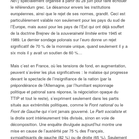
NdT]
spécialement organisé à partir du 28 juin pour faire échouer
le référendum grec. Le désamour envers les institutions
européennes, ainsi que le rejet de ses normes, grandit. Ceci est
particulièrement valable non seulement pour les pays du sud de
l’Europe, mais aussi pour les pays de l’Est qui ont déjà souffert
de la doctrine Brejnev de la
souveraineté limitée
entre 1945 et
1989. Le dernier sondage polonais sur l’euro donne un rejet
significatif de 70 % de la monnaie unique, quand seulement il y a
six mois il y avait un soutien de 60 %…
Mais c’est en France, où les tensions de fond, en augmentation,
peuvent s’avérer les plus significatives : le malaise qui progresse
devant le spectacle de l’insignifiance de la nation (par la
prépondérance de l’Allemagne, par l’humiliant espionnage
politique et patronal sans réponse, la négociation opaque du
TTIP et tout le reste), s’expriment seulement dans les partis
situés aux extrémités politiques, comme le
Front national
ou le
Front de Gauche
qui n’ont jamais gouverné. Le
Parti socialiste
et
la droite sont intérieurement très divisés, sinon en voie de
décomposition. Une enquête divulguée aujourd’hui montre une
mise en cause de l’austérité par 75 % des Français,
sympathisants de gauche (82 %) ou de droite (65 %). Seulement