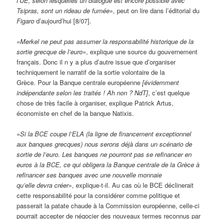
l’UE, selon lesquelles un dialogue est encore possible avec
Tsipras, sont un rideau de fumée
», peut on lire dans l’éditorial du
Figaro
d’aujourd’hui [8/07].
«
Merkel ne peut pas assumer la responsabilité historique de la
sortie grecque de l’euro
», explique une source du gouvernement
français. Donc il n y a plus d’autre issue que d’organiser
techniquement le narratif de la sortie volontaire de la
Grèce. Pour la Banque centrale européenne
[évidemment
indépendante selon les traités ! Ah non ? NdT]
, c’est quelque
chose de très facile à organiser, explique Patrick Artus,
économiste en chef de la banque Natixis.
«
Si la BCE coupe l’ELA (la ligne de financement exceptionnel
aux banques grecques) nous serons déjà dans un scénario de
sortie de l’euro. Les banques ne pourront pas se refinancer en
euros à la BCE, ce qui obligera la Banque centrale de la Grèce à
refinancer ses banques avec une nouvelle monnaie
qu’elle devra créer
», explique-t-il. Au cas où le BCE déclinerait
cette responsabilité pour la considérer comme politique et
passerait la patate chaude à la Commission européenne, celle-ci
pourrait accepter de négocier des nouveaux termes reconnus par