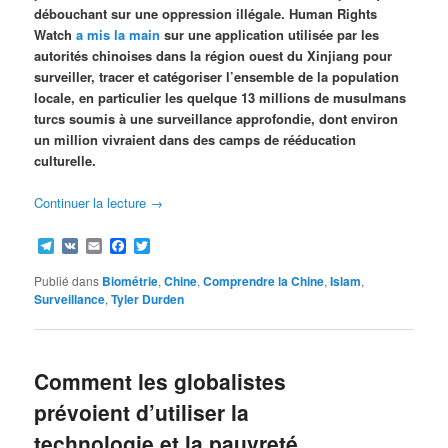
débouchant sur une oppression illégale. Human Rights
Watch
a mis la main
sur une application utilisée par les
autorités chinoises dans la région ouest du Xinjiang pour
surveiller, tracer et catégoriser l’ensemble de la population
locale, en particulier les quelque 13 millions de musulmans
turcs soumis à une surveillance approfondie, dont environ
un million vivraient dans des camps de rééducation
culturelle.
Continuer la lecture
→
Telegram
VK
Email
Facebook
Twitter
Publié dans
Biométrie
,
Chine
,
Comprendre la Chine
,
Islam
,
Surveillance
,
Tyler Durden
Comment les globalistes
prévoient d’utiliser la
technologie et la pauvreté