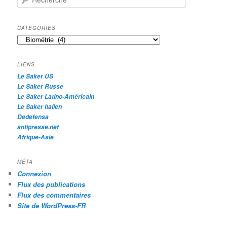
e
c
h
CATÉGORIES
e
Catégories
r
c
h
LIENS
e
Le Saker US
Le Saker Russe
Le Saker Latino-Américain
Le Saker Italien
Dedefensa
antipresse.net
Afrique-Asie
MÉTA
Connexion
Flux des publications
Flux des commentaires
Site de WordPress-FR