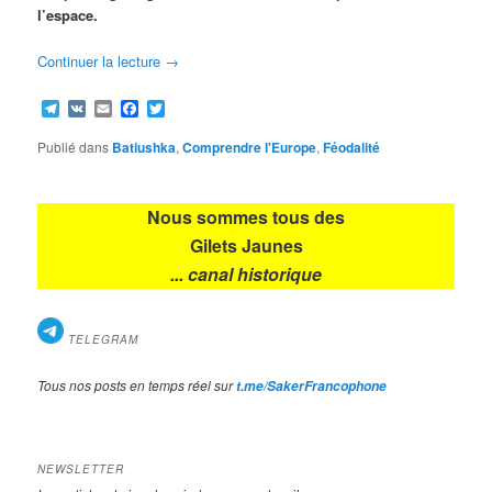
l’espace.
Continuer la lecture
→
Telegram
VK
Email
Facebook
Twitter
Publié dans
Batiushka
,
Comprendre l'Europe
,
Féodalité
Nous sommes tous des
Gilets Jaunes
... canal historique
TELEGRAM
Tous nos posts en temps réel sur
t.me/SakerFrancophone
NEWSLETTER