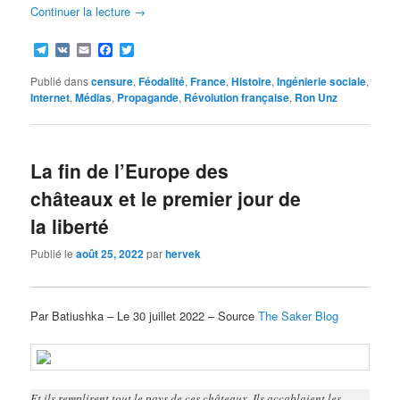
Continuer la lecture
→
Telegram
VK
Email
Facebook
Twitter
Publié dans
censure
,
Féodalité
,
France
,
Histoire
,
Ingénierie sociale
,
Internet
,
Médias
,
Propagande
,
Révolution française
,
Ron Unz
La fin de l’Europe des
châteaux et le premier jour de
la liberté
Publié le
août 25, 2022
par
hervek
Par Batiushka – Le 30 juillet 2022 – Source
The Saker Blog
Et ils remplirent tout le pays de ces châteaux. Ils accablaient les