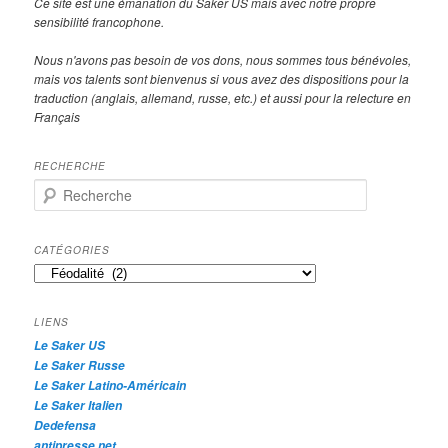
Ce site est une émanation du Saker US mais avec notre propre
sensibilité francophone.
Nous n'avons pas besoin de vos dons, nous sommes tous bénévoles,
mais vos talents sont bienvenus si vous avez des dispositions pour la
traduction (anglais, allemand, russe, etc.) et aussi pour la relecture en
Français
RECHERCHE
R
e
c
h
CATÉGORIES
e
Catégories
r
c
h
LIENS
e
Le Saker US
Le Saker Russe
Le Saker Latino-Américain
Le Saker Italien
Dedefensa
antipresse.net