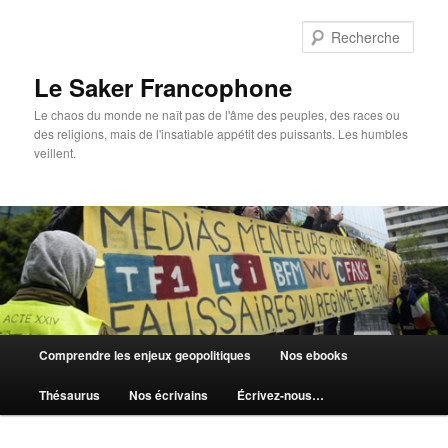
Aller
Aller
au
au
Rech
contenu
contenu
principal
secondaire
Le Saker Francophone
Le chaos du monde ne naît pas de l'âme des peuples, des races ou
des religions, mais de l'insatiable appétit des puissants. Les humbles
veillent.
Menu
Comprendre les enjeux geopolitiques
Nos ebooks
principal
Thésaurus
Nos écrivains
Écrivez-nous…