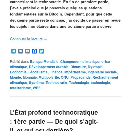
caractérisent la technocratie. En fin de première partie,
j’avais précisé que je poserais quelques questions
fondamentales sur le Bitcoin. Cependant, pour que cette
deuxième partie reste concise, j’ai décidé de passer en revue
les sujets monétaires dans une troisième partie à suivre.
Continuer la lecture
→
Telegram
VK
Email
Facebook
Twitter
Publié dans
Banque Mondiale
,
Changement climatique
,
crise
climatique
,
Développement durable
,
Dictature
,
Dystopie
,
Economie
,
Féodalisme
,
Finance
,
Impérialisme
,
Ingénierie sociale
,
Monde
,
Monnaie
,
Multipolarité
,
ONU
,
Propagande
,
Réchauffement
climatique
,
Système
,
Technocratie
,
Technologie
,
technologie
,
totalitarisme
,
WEF
L’État profond technocratique
: 1
ère
partie — De quoi s’agit-
il, et qui est derrière?