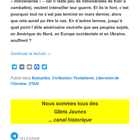
« mercenaires »
– car il reste peu de nationalistes de Kiev à
combattre), veulent intensifier leur guerre. Et ils le font, c’est
pourquoi tout ne s’est pas terminé en mars dernier, alors
que cela aurait pu être le cas. En d’autres termes, jusqu’à
quel point l’élite américaine veut-elle que ses peuples sujets,
en Amérique du Nord, en Europe occidentale et en Ukraine,
souffrent ?
Continuer la lecture
→
Telegram
VK
Email
Facebook
Twitter
Publié dans
Batiushka
,
Civilisation
,
Féodalisme
,
Liberation de
l'Ukraine
,
OTAN
Nous sommes tous des
Gilets Jaunes
... canal historique
TELEGRAM