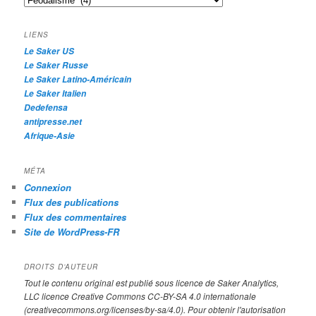
r
c
h
LIENS
e
Le Saker US
Le Saker Russe
Le Saker Latino-Américain
Le Saker Italien
Dedefensa
antipresse.net
Afrique-Asie
MÉTA
Connexion
Flux des publications
Flux des commentaires
Site de WordPress-FR
DROITS D’AUTEUR
Tout le contenu original est publié sous licence de Saker Analytics,
LLC licence Creative Commons CC-BY-SA 4.0 internationale
(creativecommons.org/licenses/by-sa/4.0). Pour obtenir l'autorisation