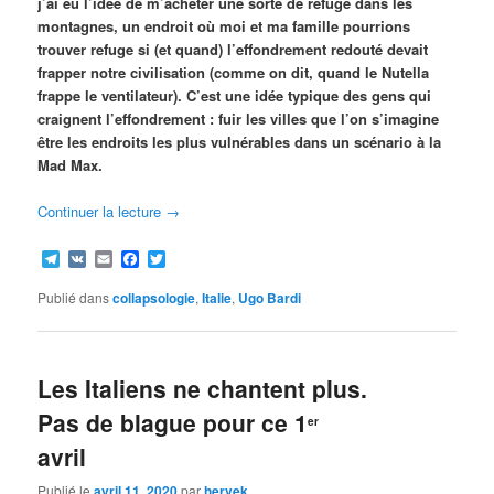
j’ai eu l’idée de m’acheter une sorte de refuge dans les
montagnes, un endroit où moi et ma famille pourrions
trouver refuge si (et quand) l’effondrement redouté devait
frapper notre civilisation (comme on dit, quand le Nutella
frappe le ventilateur). C’est une idée typique des gens qui
craignent l’effondrement : fuir les villes que l’on s’imagine
être les endroits les plus vulnérables dans un scénario à la
Mad Max.
Continuer la lecture
→
Telegram
VK
Email
Facebook
Twitter
Publié dans
collapsologie
,
Italie
,
Ugo Bardi
Les Italiens ne chantent plus.
Pas de blague pour ce 1
er
avril
Publié le
avril 11, 2020
par
hervek