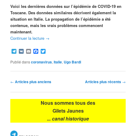
Voici les dernières données sur l’épidémie de COVID-19 en
Toscane. Des données similaires décrivent également la
situation en Italie. La propagation de l’épidémie a été
contenue, mais les vrais problèmes commencent
maintenant.
Continuer la lecture
→
Telegram
VK
Email
Facebook
Twitter
Publié dans
coronavirus
,
Italie
,
Ugo Bardi
Navigation
←
Articles plus anciens
Articles plus récents
→
des
articles
Nous sommes tous des
Gilets Jaunes
... canal historique