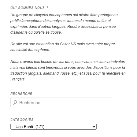
QUI SOMMES-NOUS ?
Un groupe de citoyens francophones qui désire faire partager au
public francophone des analyses venues du monde entier et
exprimées dans d'autres langues. Rendre accessible la pensée
dissidente où qu'elle se trouve.
Ce site est une émanation du Saker US mais avec notre propre
sensibilité francophone.
Nous n'avons pas besoin de vos dons, nous sommes tous bénévoles,
mais vos talents sont bienvenus si vous avez des dispositions pour la
traduction (anglais, allemand, russe, etc.) et aussi pour la relecture en
Français
RECHERCHE
R
e
c
h
CATÉGORIES
e
Catégories
r
c