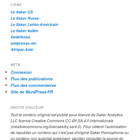
h
LIENS
e
Le Saker US
Le Saker Russe
Le Saker Latino-Américain
Le Saker Italien
Dedefensa
antipresse.net
Afrique-Asie
MÉTA
Connexion
Flux des publications
Flux des commentaires
Site de WordPress-FR
DROITS D’AUTEUR
Tout le contenu original est publié sous licence de Saker Analytics,
LLC licence Creative Commons CC-BY-SA 4.0 internationale
(creativecommons.org/licenses/by-sa/4.0). Pour obtenir l'autorisation
de republier un contenu qui n'est pas d'origine Saker Francophone ou
un contenu non autorisé autrement, veuillez consulter la source du