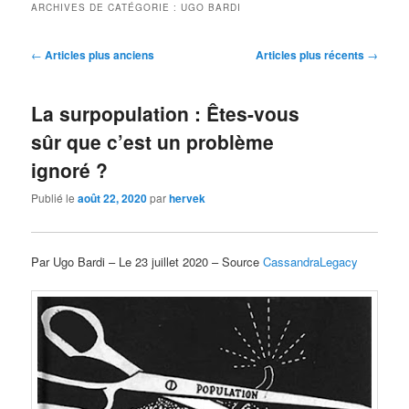
ARCHIVES DE CATÉGORIE :
UGO BARDI
Navigation
←
Articles plus anciens
Articles plus récents
→
des
articles
La surpopulation : Êtes-vous
sûr que c’est un problème
ignoré ?
Publié le
août 22, 2020
par
hervek
Par Ugo Bardi – Le 23 juillet 2020 – Source
CassandraLegacy