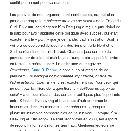
conflit permanent pour se maintenir.
Les preuves de mon argument sont nombreuses, surtout si on
prend en compte la
« politique du rayon de soleil »
de la Corée du
Sud. En 2000, son dirigeant Kim Dae-jung a reçu le prix Nobel de
la paix pour avoir appliqué cette politique avec succès, qui était
exactement le
« pont »
que je demande. L’administration Bush a
veillé à ce que ce rétablissement des liens entre le Nord et le
Sud ne réussisse jamais. Barack Obama a joué son rôle de
provocateur de crise et maintenant Trump a été rappelé à l’ordre
en faisant la même chose. La rédactrice du magazine
Providence
,
Anne R. Pierce
, a appelé les stratégies de ce
président
« la politique nord-coréenne imprudente, cruelle de
l’administration Obama »
et c’est exactement ça. Pour ceux qui
ne sont pas familiers de la question, la
« politique du rayon de
soleil »
a eu pour résultat des contacts politiques plus importants
entre Séoul et Pyongyang et beaucoup d’autres moments
historiques dans les relations inter-coréennes, y compris
plusieurs initiatives commerciales de haut niveau. Lorsque Kim
Dae-jung et Kim Jong-il se sont rencontrés en 2000, les espoirs
de réconciliation sont montés très haut. Quelques lecteurs se