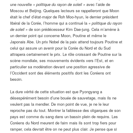
une nouvelle
« politique du rayon de soleil »
avec l’aide de
Moscou et Beijing. Quelques lecteurs se rappelleront que Moon
était le chef d’état-major de Roh Moo-hyun, le dernier président
libéral de la Corée, l’homme qui a continué la
« politique du rayon
de soleil »
de son prédécesseur Kim Dae-jung. Cela m’amène à
un dernier point qui concerne Moon, Poutine et même le
Japonais Abe. Un prix Nobel de la paix attend toujours Poutine et
celui qui assure un avenir pour la Corée du Nord et du Sud
attrapera certainement le prix. Le rôle croissant de Poutine sur la
scène mondiale, ses mouvements évidents vers l’Est, et en
particulier sa modération devant une position agressive de
l’Occident sont des éléments positifs dont les Coréens ont
besoin.
La dure vérité de cette situation est que Pyongyang a
désespérément besoin d’une bouée de sauvetage, mais ils ne
veulent pas la mendier. De mon point de vue, je ne le leur
reproche pas du tout. Montrer la faiblesse des oligarques de son
pays est comme du sang dans un bassin plein de requins. Les
Coréens du Nord meurent de faim mais ils sont trop fiers pour
ramper, cela devrait être on ne peut plus clair. Je pense que si