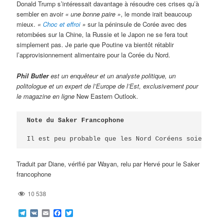
Donald Trump s’intéressait davantage à résoudre ces crises qu’à
sembler en avoir
« une bonne paire »
, le monde irait beaucoup
mieux.
«
Choc et effroi
»
sur la péninsule de Corée avec des
retombées sur la Chine, la Russie et le Japon ne se fera tout
simplement pas. Je parie que Poutine va bientôt rétablir
l’approvisionnement alimentaire pour la Corée du Nord.
Phil Butler
est un enquêteur et un analyste politique, un
politologue et un expert de l’Europe de l’Est, exclusivement pour
le magazine en ligne
New Eastern Outlook.
Note du Saker Francophone
Il est peu probable que les Nord Coréens soient a
Traduit par Diane, vérifié par Wayan, relu par Hervé pour le Saker
francophone
10 538
Telegram
VK
Email
Facebook
Twitter