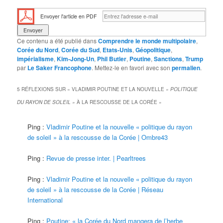
Envoyer l'article en PDF
Ce contenu a été publié dans
Comprendre le monde multipolaire
,
Corée du Nord
,
Corée du Sud
,
Etats-Unis
,
Géopolitique
,
impérialisme
,
Kim-Jong-Un
,
Phil Butler
,
Poutine
,
Sanctions
,
Trump
par
Le Saker Francophone
. Mettez-le en favori avec son
permalien
.
5 RÉFLEXIONS SUR «
VLADIMIR POUTINE ET LA NOUVELLE
« POLITIQUE
DU RAYON DE SOLEIL »
À LA RESCOUSSE DE LA CORÉE
»
Ping :
Vladimir Poutine et la nouvelle « politique du rayon
de soleil » à la rescousse de la Corée | Ombre43
Ping :
Revue de presse inter. | Pearltrees
Ping :
Vladimir Poutine et la nouvelle « politique du rayon
de soleil » à la rescousse de la Corée | Réseau
International
Ping :
Poutine: « la Corée du Nord mangera de l’herbe