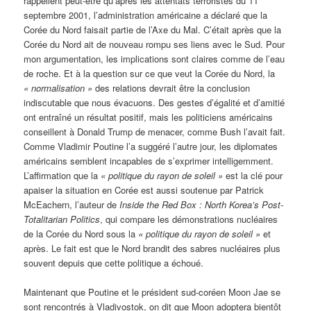
rappellent peut-être qu’après les attentats terroristes du 11
septembre 2001, l’administration américaine a déclaré que la
Corée du Nord faisait partie de l’Axe du Mal. C’était après que la
Corée du Nord ait de nouveau rompu ses liens avec le Sud. Pour
mon argumentation, les implications sont claires comme de l’eau
de roche. Et à la question sur ce que veut la Corée du Nord, la
« normalisation »
des relations devrait être la conclusion
indiscutable que nous évacuons. Des gestes d’égalité et d’amitié
ont entraîné un résultat positif, mais les politiciens américains
conseillent à Donald Trump de menacer, comme Bush l’avait fait.
Comme Vladimir Poutine l’a suggéré l’autre jour, les diplomates
américains semblent incapables de s’exprimer intelligemment.
L’affirmation que la
« politique du rayon de soleil »
est la clé pour
apaiser la situation en Corée est aussi soutenue par Patrick
McEachern, l’auteur de
Inside the Red Box : North Korea’s Post-
Totalitarian Politics
, qui compare les démonstrations nucléaires
de la Corée du Nord sous la
« politique du rayon de soleil »
et
après. Le fait est que le Nord brandit des sabres nucléaires plus
souvent depuis que cette politique a échoué.
Maintenant que Poutine et le président sud-coréen Moon Jae se
sont rencontrés à Vladivostok, on dit que Moon adoptera bientôt