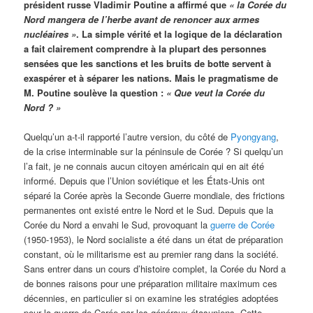
président russe Vladimir Poutine a affirmé que
« la Corée du
Nord mangera de l’herbe avant de renoncer aux armes
nucléaires »
. La simple vérité et la logique de la déclaration
a fait clairement comprendre à la plupart des personnes
sensées que les sanctions et les bruits de botte servent à
exaspérer et à séparer les nations. Mais le pragmatisme de
M. Poutine soulève la question :
« Que veut la Corée du
Nord ? »
Quelqu’un a-t-il rapporté l’autre version, du côté de
Pyongyang
,
de la crise interminable sur la péninsule de Corée ? Si quelqu’un
l’a fait, je ne connais aucun citoyen américain qui en ait été
informé. Depuis que l’Union soviétique et les États-Unis ont
séparé la Corée après la Seconde Guerre mondiale, des frictions
permanentes ont existé entre le Nord et le Sud. Depuis que la
Corée du Nord a envahi le Sud, provoquant la
guerre de Corée
(1950-1953), le Nord socialiste a été dans un état de préparation
constant, où le militarisme est au premier rang dans la société.
Sans entrer dans un cours d’histoire complet, la Corée du Nord a
de bonnes raisons pour une préparation militaire maximum ces
décennies, en particulier si on examine les stratégies adoptées
pour la guerre de Corée par les généraux étasuniens. Cette