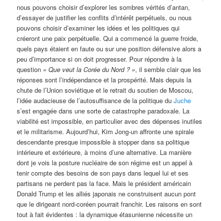
nous pouvons choisir d’explorer les sombres vérités d’antan,
d’essayer de justifier les conflits d’intérêt perpétuels, ou nous
pouvons choisir d’examiner les idées et les politiques qui
créeront une paix perpétuelle. Qui a commencé la guerre froide,
quels pays étaient en faute ou sur une position défensive alors a
peu d’importance si on doit progresser. Pour répondre à la
question
« Que veut la Corée du Nord ? »
, il semble clair que les
réponses sont l’indépendance et la prospérité. Mais depuis la
chute de l’Union soviétique et le retrait du soutien de Moscou,
l’idée audacieuse de l’autosuffisance de la politique du
Juche
s’est engagée dans une sorte de catastrophe paradoxale. La
viabilité est impossible, en particulier avec des dépenses inutiles
et le militarisme. Aujourd’hui, Kim Jong-un affronte une spirale
descendante presque impossible à stopper dans sa politique
intérieure et extérieure, à moins d’une alternative. La manière
dont je vois la posture nucléaire de son régime est un appel à
tenir compte des besoins de son pays dans lequel lui et ses
partisans ne perdent pas la face. Mais le président américain
Donald Trump et les alliés japonais ne construisent aucun pont
que le dirigeant nord-coréen pourrait franchir. Les raisons en sont
tout à fait évidentes : la dynamique étasunienne nécessite un