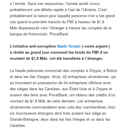
a l’armée. Sans ces ressources, l’armée aurait connu
probablement une défaite rapide à l’est de l’Ukraine. C’est
probablement la raison pour laquelle personne n’en a fait grand
cas quand la première tranche du FMI à hauteur de $1,8
Mds disparaissait vers l’étranger à travers les comptes de la
banque de Kolomoïski, PrivatBank.
L’initiative anti-corruption
Nashi Groshi
(«
notre argent»
)
a révélé
au grand jour
comme
nt
les fonds du FMI
d’un
montant de $1,8 Mds
ont été transférés
à l’étranger.
La fraude présumée concernait des comptes à Chypre, à Belize
et dans les Iles Vierges. Ainsi, 42 entreprises ukrainiennes, qui
se trouvaient en possession de 54 entreprises offshore avec
des sièges dans les Caraïbes, aux États-Unis et à Chypre et
avaient des liens avec PrivatBank, ont obtenu des crédits d’un
montant de $1,8 Mds de cette dernière. Les entreprises
ukrainiennes commandaient avec cela des marchandises chez
six fournisseurs étrangers dont trois avaient leur siège en
Grande-Bretagne, deux dans les Iles Vierges et un dans les
Caraïbes.