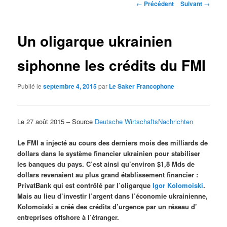
Navigation
←
Précédent
Suivant
→
des
articles
Un oligarque ukrainien
siphonne les crédits du FMI
Publié le
septembre 4, 2015
par
Le Saker Francophone
Le 27 août 2015 – Source
Deutsche WirtschaftsNachrichten
Le FMI a injecté au cours des derniers mois des milliards de
dollars dans le système financier ukrainien pour stabiliser
les banques du pays. C’est ainsi qu’environ $1,8 Mds de
dollars revenaient au plus grand établissement financier :
PrivatBank qui est contrôlé par l’oligarque
Igor Kolomoiski
.
Mais au lieu d’investir l’argent dans l’économie ukrainienne,
Kolomoiski a créé des crédits d’urgence par un réseau d’
entreprises offshore à l’étranger.