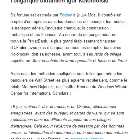
l’oligarque ukrainien Igor Kolomoïski
Sa fortune est estimée par
Forbes
à $1,24 Mds. Il contrôle un
empire d’entreprises dans les domaines de l’énergie, les médias,
le transport aérien, l’industrie chimique, la construction
métallique et les finances. Au centre de ce conglomérat se
trouve la PrivatBank, le plus grand établissement financier
d’Ukraine avec plus d’un quart de tous les comptes bancaires.
Kolomoiski doit sa richesse, avant tout, à ses
raids de pillage
,
appelés en Ukraine
achats de firme agressifs
et
fusions de firme
.
Avec cela, les méthodes appliquées sont telles que même les
banquiers de Wall Street les plus aguerris reculeraient, comme le
relate Matthew Rojanski, de l’institut Kennan du Woodrow Wilson
Center for International Scholars :
«
Il y a, vraiment, des entreprises en Ukraine, officiellement
enregistrées, ayant des bureaux et cartes de visite, qui se sont
spécialisées dans les différents aspects de ces pillages
d’entreprise. Cela inclut l’exercice de pression par des hommes
armés, la falsification de documents ou la corruption des notaires
et des juges»
, disait Rojanski au
magazine
Harpers
.