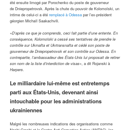
été ensuite limogé par Porochenko du poste de gouverneur
de Dniepropetrovsk. Après la chute du pouvoir de Kolomoïski, un
intime de celui-ci a été
remplacé à Odessa
par l’ex-président
géorgien Michaïl Saakachvili.
«
D’après ce que je comprends, ceci fait partie d’une entente. En
conséquence, Kolomoïski a cessé ses tentatives de prendre le
contrôle sur Ukrnafta et Ukrtransnafta et cédé son poste de
gouverneur de Dniepropetrovsk et son contrôle sur Odessa. En
contrepartie, l’ambassadeur des États-Unis lui proposait de retirer
son nom de la liste d’interdiction de visas
», a dit Rojanski à
Harpers
.
Le milliardaire lui-même est entretemps
parti aux États-Unis, devenant ainsi
intouchable pour les administrations
ukrainiennes
Malgré les nombreuses indications des organisations comme
Nashi Groshi et le Centre Anti-Corruption Action (ANTAC), les