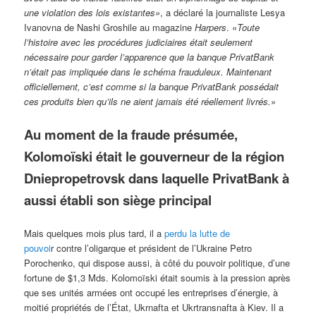
une violation des lois existantes»
, a déclaré la journaliste Lesya
Ivanovna de Nashi Groshile au magazine
Harpers
. «
Toute
l’histoire avec les procédures judiciaires était seulement
nécessaire pour garder l’apparence que la banque PrivatBank
n’était pas impliquée dans le schéma frauduleux. Maintenant
officiellement, c’est comme si la banque PrivatBank possédait
ces produits bien qu’ils ne aient jamais été réellement livrés.
»
Au moment de la fraude présumée,
Kolomoïski était le gouverneur de la région
Dniepropetrovsk dans laquelle PrivatBank à
aussi établi son siège principal
Mais quelques mois plus tard, il a
perdu la lutte de
pouvoi
r contre l’oligarque et président de l’Ukraine Petro
Porochenko, qui dispose aussi, à côté du pouvoir politique, d’une
fortune de $1,3 Mds. Kolomoïski était soumis à la pression après
que ses unités armées ont occupé les entreprises d’énergie, à
moitié propriétés de l’État, Ukrnafta et Ukrtransnafta à Kiev. Il a