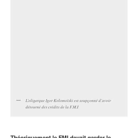
L’oligarque Igor Kolomoïski est soupçonné d’avoir
détourné des crédits de la F.M.I
Théoriquement
le
FMI devait garder le