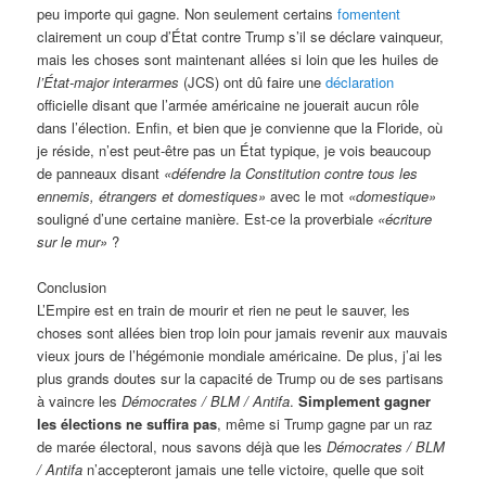
peu importe qui gagne. Non seulement certains
fomentent
clairement un coup d’État contre Trump s’il se déclare vainqueur,
mais les choses sont maintenant allées si loin que les huiles de
l’État-major interarmes
(JCS) ont dû faire une
déclaration
officielle disant que l’armée américaine ne jouerait aucun rôle
dans l’élection. Enfin, et bien que je convienne que la Floride, où
je réside, n’est peut-être pas un État typique, je vois beaucoup
de panneaux disant
«défendre la Constitution contre tous les
ennemis, étrangers et domestiques»
avec le mot
«domestique»
souligné d’une certaine manière. Est-ce la proverbiale
«écriture
sur le mur»
?
Conclusion
L’Empire est en train de mourir et rien ne peut le sauver, les
choses sont allées bien trop loin pour jamais revenir aux mauvais
vieux jours de l’hégémonie mondiale américaine. De plus, j’ai les
plus grands doutes sur la capacité de Trump ou de ses partisans
à vaincre les
Démocrates / BLM / Antifa
.
Simplement gagner
les élections ne suffira pas
, même si Trump gagne par un raz
de marée électoral, nous savons déjà que les
Démocrates / BLM
/ Antifa
n’accepteront jamais une telle victoire, quelle que soit