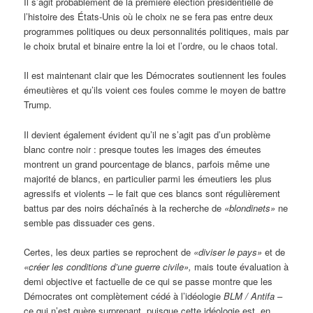
Il s’agit probablement de la première élection présidentielle de
l’histoire des États-Unis où le choix ne se fera pas entre deux
programmes politiques ou deux personnalités politiques, mais par
le choix brutal et binaire entre la loi et l’ordre, ou le chaos total.
Il est maintenant clair que les Démocrates soutiennent les foules
émeutières et qu’ils voient ces foules comme le moyen de battre
Trump.
Il devient également évident qu’il ne s’agit pas d’un problème
blanc contre noir : presque toutes les images des émeutes
montrent un grand pourcentage de blancs, parfois même une
majorité de blancs, en particulier parmi les émeutiers les plus
agressifs et violents – le fait que ces blancs sont régulièrement
battus par des noirs déchaînés à la recherche de
«blondinets»
ne
semble pas dissuader ces gens.
Certes, les deux parties se reprochent de
«diviser le pays»
et de
«créer les conditions d’une guerre civile»,
mais toute évaluation à
demi objective et factuelle de ce qui se passe montre que les
Démocrates ont complètement cédé à l’idéologie
BLM / Antifa
–
ce qui n’est guère surprenant, puisque cette idéologie est, en