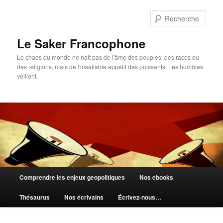
Aller
au
Rech
contenu
principal
Le Saker Francophone
Le chaos du monde ne naît pas de l'âme des peuples, des races ou
des religions, mais de l'insatiable appétit des puissants. Les humbles
veillent.
Menu
Comprendre les enjeux geopolitiques
Nos ebooks
principal
Thésaurus
Nos écrivains
Écrivez-nous…