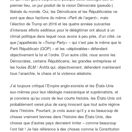
premier lieu, un pur produit de la vision Démocrate (pseudo-)
libérale du monde. Oui, les Démolicans et les Républicrates ne
sont que deux factions du même
«Parti de l’argent»
, mais
l’élection de Trump en 2016 et les quatre années suivantes
d’intenses efforts séditieux pour le délégitimer ont abouti à un
climat politique dans lequel nous avons à peu près, d’un côté, ce
que j’appellerais le
«Trump Party»
– qui n’est pas le même que le
Parti Républicain (GOP) – et les
«déplorables»
défendant
objectivement la loi et l’ordre. D’un autre côté, nous avons les
Démocrates, certains Républicains, les grandes entreprises et
les foules
BLM / Antifa
qui, objectivement, défendent maintenant
tous l’anarchie, le chaos et la violence aléatoire.
J’ai toujours critiqué l’Empire anglo-sioniste et les États-Unis
eux-mêmes pour leur idéologie messianique et suprématiste, et
je conviens qu’au cours de leur courte histoire, les États-Unis ont
probablement versé plus de sang innocent que tout autre régime
dans l’histoire. Pourtant, je crois aussi qu’il y a eu beaucoup de
choses vraiment bonnes dans l’histoire des États-Unis, des
choses que d’autres pays devraient imiter – comme beaucoup
l’ont fait ! Je fais référence à des choses comme la Constitution