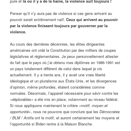
pure et
là où il y a de la haine, la violence suit toujours !
Penser qu’il n’y aura pas de violence si ces gens arrivent au
pouvoir serait extrêmement naïf.
Ceux qui arrivent au pouvoir
par la violence finissent toujours par gouverner par la
violence.
Au cours des dernières décennies, les élites dirigeantes
américaines ont vidé la Constitution par des milliers de coupes
législatives et réglementaires. Je peux personnellement attester
du fait que le pays où j’ai obtenu mes diplômes en 1986-1991 est
un pays totalement différent de celui dans lequel je vis
actuellement. Il y a trente ans, il y avait une vraie liberté
idéologique et un pluralisme aux États-Unis, et les divergences
d’opinion, même profondes, étaient considérées comme
normales. Désormais, l’appareil nécessaire pour sévir contre les
«déplorables»
a été mis en place, notamment au niveau fédéral.
Si nous appliquons maintenant le critère
«motif, moyen et
opportunité»
, nous ne pouvons que conclure que les
Démocrates
/ BLM / Antifa
ont le motif, et auront certainement les moyens et
l’opportunité si Biden rentre à la Maison Blanche.