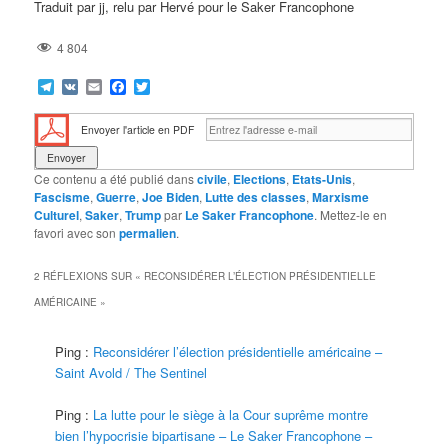
Traduit par jj, relu par Hervé pour le Saker Francophone
4 804
Telegram
VK
Email
Facebook
Twitter
Envoyer l'article en PDF
Ce contenu a été publié dans
civile
,
Elections
,
Etats-Unis
,
Fascisme
,
Guerre
,
Joe Biden
,
Lutte des classes
,
Marxisme
Culturel
,
Saker
,
Trump
par
Le Saker Francophone
. Mettez-le en
favori avec son
permalien
.
2 RÉFLEXIONS SUR «
RECONSIDÉRER L’ÉLECTION PRÉSIDENTIELLE
AMÉRICAINE
»
Ping :
Reconsidérer l’élection présidentielle américaine –
Saint Avold / The Sentinel
Ping :
La lutte pour le siège à la Cour suprême montre
bien l’hypocrisie bipartisane – Le Saker Francophone –