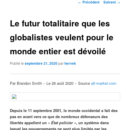
Navigation
←
Précédent
Suivant
→
des
articles
Le futur totalitaire que les
globalistes veulent pour le
monde entier est dévoilé
Publié le
septembre 21, 2020
par
hervek
Par Brandon Smith − Le 26 août 2020 − Source
alt-market.com
Depuis le 11 septembre 2001, le monde occidental a fait des
pas en avant vers ce que de nombreux défenseurs des
libertés appellent un
« État policier »
, un système dans
lequel les gouvernements ne sont plus limités par les