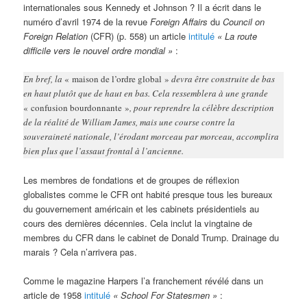
internationales sous Kennedy et Johnson ? Il a écrit dans le
numéro d’avril 1974 de la revue
Foreign Affairs
du
Council on
Foreign Relation
(CFR) (p. 558) un article
intitulé
« La route
difficile vers le nouvel ordre mondial »
:
En bref, la
« maison de l’ordre global »
devra être construite de bas
en haut plutôt que de haut en bas. Cela ressemblera à une grande
« confusion bourdonnante »
, pour reprendre la célèbre description
de la réalité de William James, mais une course contre la
souveraineté nationale, l’érodant morceau par morceau, accomplira
bien plus que l’assaut frontal à l’ancienne.
Les membres de fondations et de groupes de réflexion
globalistes comme le CFR ont habité presque tous les bureaux
du gouvernement américain et les cabinets présidentiels au
cours des dernières décennies. Cela inclut la vingtaine de
membres du CFR dans le cabinet de Donald Trump. Drainage du
marais ? Cela n’arrivera pas.
Comme le magazine Harpers l’a franchement révélé dans un
article de 1958
intitulé
« School For Statesmen »
: