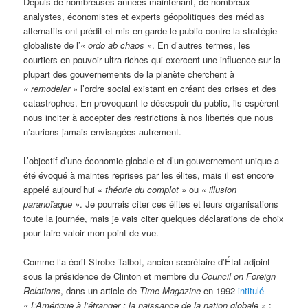
Depuis de nombreuses années maintenant, de nombreux
analystes, économistes et experts géopolitiques des médias
alternatifs ont prédit et mis en garde le public contre la stratégie
globaliste de l’
« ordo ab chaos »
. En d’autres termes, les
courtiers en pouvoir ultra-riches qui exercent une influence sur la
plupart des gouvernements de la planète cherchent à
« remodeler »
l’ordre social existant en créant des crises et des
catastrophes. En provoquant le désespoir du public, ils espèrent
nous inciter à accepter des restrictions à nos libertés que nous
n’aurions jamais envisagées autrement.
L’objectif d’une économie globale et d’un gouvernement unique a
été évoqué à maintes reprises par les élites, mais il est encore
appelé aujourd’hui
« théorie du complot »
ou
« illusion
paranoïaque »
. Je pourrais citer ces élites et leurs organisations
toute la journée, mais je vais citer quelques déclarations de choix
pour faire valoir mon point de vue.
Comme l’a écrit Strobe Talbot, ancien secrétaire d’État adjoint
sous la présidence de Clinton et membre du
Council on Foreign
Relations
, dans un article de
Time Magazine
en 1992
intitulé
« L’Amérique à l’étranger : la naissance de la nation globale »
: