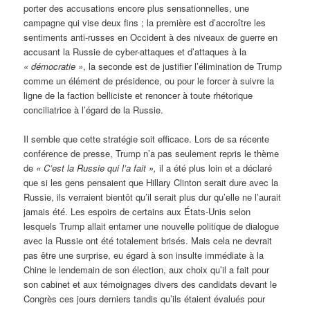
porter des accusations encore plus sensationnelles, une
campagne qui vise deux fins ; la première est d’accroître les
sentiments anti-russes en Occident à des niveaux de guerre en
accusant la Russie de cyber-attaques et d’attaques à la
« démocratie »
, la seconde est de justifier l’élimination de Trump
comme un élément de présidence, ou pour le forcer à suivre la
ligne de la faction belliciste et renoncer à toute rhétorique
conciliatrice à l’égard de la Russie.
Il semble que cette stratégie soit efficace. Lors de sa récente
conférence de presse, Trump n’a pas seulement repris le thème
de
« C’est la Russie qui l’a fait »,
il a été plus loin et a déclaré
que si les gens pensaient que Hillary Clinton serait dure avec la
Russie, ils verraient bientôt qu’il serait plus dur qu’elle ne l’aurait
jamais été. Les espoirs de certains aux États-Unis selon
lesquels Trump allait entamer une nouvelle politique de dialogue
avec la Russie ont été totalement brisés. Mais cela ne devrait
pas être une surprise, eu égard à son insulte immédiate à la
Chine le lendemain de son élection, aux choix qu’il a fait pour
son cabinet et aux témoignages divers des candidats devant le
Congrès ces jours derniers tandis qu’ils étaient évalués pour