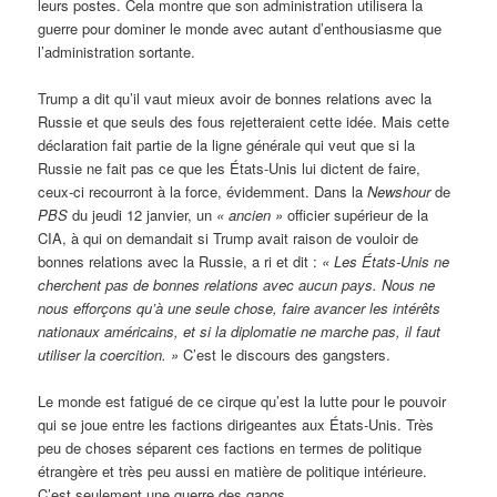
leurs postes. Cela montre que son administration utilisera la
guerre pour dominer le monde avec autant d’enthousiasme que
l’administration sortante.
Trump a dit qu’il vaut mieux avoir de bonnes relations avec la
Russie et que seuls des fous rejetteraient cette idée. Mais cette
déclaration fait partie de la ligne générale qui veut que si la
Russie ne fait pas ce que les États-Unis lui dictent de faire,
ceux-ci recourront à la force, évidemment. Dans la
Newshour
de
PBS
du jeudi 12 janvier, un
« ancien »
officier supérieur de la
CIA, à qui on demandait si Trump avait raison de vouloir de
bonnes relations avec la Russie, a ri et dit :
« Les États-Unis ne
cherchent pas de bonnes relations avec aucun pays. Nous ne
nous efforçons qu’à une seule chose, faire avancer les intérêts
nationaux américains, et si la diplomatie ne marche pas, il faut
utiliser la coercition. »
C’est le discours des gangsters.
Le monde est fatigué de ce cirque qu’est la lutte pour le pouvoir
qui se joue entre les factions dirigeantes aux États-Unis. Très
peu de choses séparent ces factions en termes de politique
étrangère et très peu aussi en matière de politique intérieure.
C’est seulement une guerre des gangs.