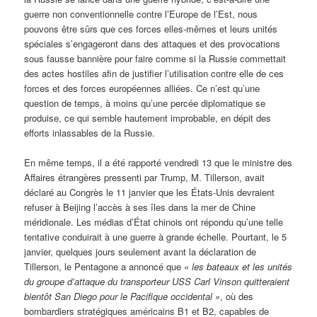
guerre non conventionnelle contre l’Europe de l’Est, nous
pouvons être sûrs que ces forces elles-mêmes et leurs unités
spéciales s’engageront dans des attaques et des provocations
sous fausse bannière pour faire comme si la Russie commettait
des actes hostiles afin de justifier l’utilisation contre elle de ces
forces et des forces européennes alliées. Ce n’est qu’une
question de temps, à moins qu’une percée diplomatique se
produise, ce qui semble hautement improbable, en dépit des
efforts inlassables de la Russie.
En même temps, il a été rapporté vendredi 13 que le ministre des
Affaires étrangères pressenti par Trump, M. Tillerson, avait
déclaré au Congrès le 11 janvier que les États-Unis devraient
refuser à Beijing l’accès à ses îles dans la mer de Chine
méridionale. Les médias d’État chinois ont répondu qu’une telle
tentative conduirait à une guerre à grande échelle. Pourtant, le 5
janvier, quelques jours seulement avant la déclaration de
Tillerson, le Pentagone a annoncé que
« les bateaux et les unités
du groupe d’attaque du transporteur USS Carl Vinson quitteraient
bientôt San Diego pour le Pacifique occidental »
, où des
bombardiers stratégiques américains B1 et B2, capables de