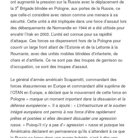
ont augmenté la pression sur la Russie avec le déplacement de
e
la 3
Brigade blindée en Pologne, aux portes de la Russie, ce
que celle-ci considère avec raison comme une menace à sa
sécurité. Cette unité a été impliquée dans une force d’assaut lors
des débarquements de Normandie en 1944 et a été utilisée pour
envahir l’Irak en 2003. L’unité est connue pour sa rapidité
d’attaque. Ces forces se disperseront hors de la Pologne pour
couvrir un large front allant de l’Estonie et de la Lettonie à la
Roumanie, avec des unités mobiles blindées d’infanterie, de
chars et d’artillerie. Ce ne sont pas des troupes de garnison ou
d’occupation, ce sont des troupes d’assaut.
Le général d’armée américain Scaparrotti, commandant des
forces étasuniennes en Europe et commandant allié suprême de
l’OTAN en Europe, a déclaré que le mouvement de cette force en
Pologne
« marque un moment important dans la dissuasion et la
défense européenne ».
Il a ajouté :
« L’infrastructure et le soutien
intégré européens ont permis à nos force d’être rapidement
prêtes et postées si elles devaient dissuader une agression
russe. »
Puisqu’il n’y a pas d’
« agression »
russe et puisque les
Américains déclarent en permanence qu’ils s’attendent à ce que
la Russie se lance dans une guerre hybride, c’est-à-dire une