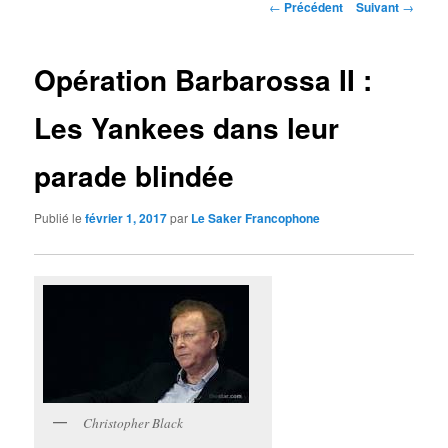
Navigation
←
Précédent
Suivant
→
des
articles
Opération Barbarossa II :
Les Yankees dans leur
parade blindée
Publié le
février 1, 2017
par
Le Saker Francophone
Christopher Black