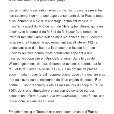
Les affirmations sensationnelles contre Trump pour le présenter
non seulement comme une dupe consentante de la Russie mais
aussi comme la cible d’un chantage, semblent venir d’un
« ancien »
agent du MI6 du nom de Christopher Steele, qui a eu
à voir avec le complot du MI5 et du MI6 pour faire tomber le
Premier ministre Harold Wilson dans les années 1970 – comme
ils avaient fait tomber le gouvernement travailliste en 1924 en
produisant puis distribuant à la presse une fausse lettre de
Zinoviev au Parti communiste britannique appelant à une
insurrection populaire en Grande-Bretagne. Dans le cas de
Wilson également, de faux documents avaient été sortis par le
MI5 et le MI6 avec l’aide de la CIA, via un organe de presse
accommodant, pour le salir comme agent russe ; il a déclaré plus
tard qu’il avait eu connaissance de deux projets de coup d’État
contre lui. John Kennedy a été assassiné lors du coup d’État de
1963, dans une atmosphère empoisonnée générée par des
accusations d’être
« mou sur le communisme »
, c’est-à-dire, une
fois encore, envers les Russes.
Franchement, que Trump soit éliminé dans un coup d’État ou