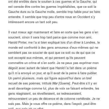
ont été enrôlés dans le soutien à ces guerres et la Gauche, qui
est censée être contre les guerres impérialistes, que ce soit la
Gauche dure ou la Gauche molle, semble trop faible pour se faire
entendre. Il semble que trop peu d’entre nous en Occident s’y
intéressent encore un tant soit peu.
Il vaut mieux agir maintenant et faire en sorte que les gens s’en
soucient, sinon il sera trop tard parce que comme mon ami,
Harold Pinter, me l’a si bien expliqué lors d’un dîner à Londres, le
monde est confronté à des gens amoureux d’eux-mêmes qui ne
semblent pas se soucier de quoi que ce soit ou de qui que ce
soit excepté eux-mêmes, et qui pensent qu’ils peuvent
commettre un crime et s’en sortir. Je ne peux pas exprimer mon
dégoût avec autant de talent que Harold l’a fait dans un poème
qu’il m’a envoyé un jour, et qu’il avait de la peine à faire publier.
Un parmi plusieurs, mais qui figure aujourd’hui dans un bref
recueil de ses poèmes, intitulé
War
[
Guerre
]
.
Peut-être s’il y en
avait davantage comme lui, plus de voix se faisant entendre, les
gens réagiraient, se réveilleraient, se redresseraient,
retrouveraient un peu de décence et de colonne vertébrale. Je ne
sais pas. Mais je vous offre ce poème, dans l’espoir, peut-être
naïf, que cela ait un effet.