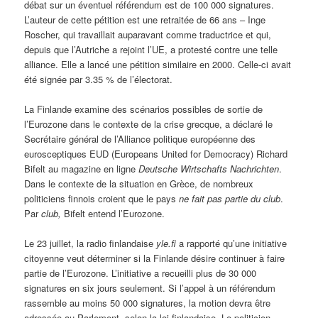
débat sur un éventuel référendum est de 100 000 signatures.
L’auteur de cette pétition est une retraitée de 66 ans – Inge
Roscher, qui travaillait auparavant comme traductrice et qui,
depuis que l’Autriche a rejoint l’UE, a protesté contre une telle
alliance. Elle a lancé une pétition similaire en 2000. Celle-ci avait
été signée par 3.35 % de l’électorat.
La Finlande examine des scénarios possibles de sortie de
l’Eurozone dans le contexte de la crise grecque, a déclaré le
Secrétaire général de l’Alliance politique européenne des
eurosceptiques EUD (Europeans United for Democracy) Richard
Bifelt au magazine en ligne
Deutsche Wirtschafts Nachrichten
.
Dans le contexte de la situation en Grèce, de nombreux
politiciens finnois croient que le pays
ne fait pas partie du club
.
Par
club,
Bifelt entend l’Eurozone.
Le 23 juillet, la radio finlandaise
yle.fi
a rapporté qu’une initiative
citoyenne veut déterminer si la Finlande désire continuer à faire
partie de l’Eurozone. L’initiative a recueilli plus de 30 000
signatures en six jours seulement. Si l’appel à un référendum
rassemble au moins 50 000 signatures, la motion devra être
adressée au Parlement, selon la loi finlandaise. Le politicien