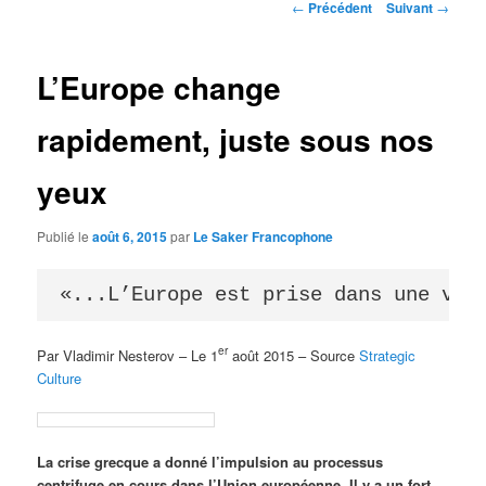
Navigation
←
Précédent
Suivant
→
des
articles
L’Europe change
rapidement, juste sous nos
yeux
Publié le
août 6, 2015
par
Le Saker Francophone
«...L’Europe est prise dans une vag
er
Par Vladimir Nesterov – Le 1
août 2015 – Source
Strategic
Culture
La crise grecque a donné l’impulsion au processus
centrifuge en cours dans l’Union européenne. Il y a un fort