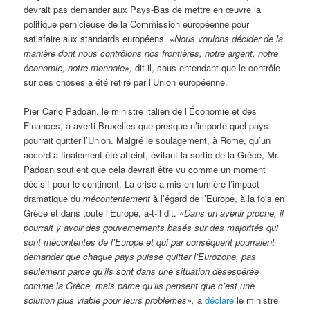
devrait pas demander aux Pays-Bas de mettre en œuvre la
politique pernicieuse de la Commission européenne pour
satisfaire aux standards européens.
«Nous voulons décider de la
manière dont nous contrôlons nos frontières, notre argent, notre
économie, notre monnaie»,
dit-il, sous-entendant que le contrôle
sur ces choses a été retiré par l’Union européenne.
Pier Carlo Padoan, le ministre italien de l’Économie et des
Finances, a averti Bruxelles que presque n’importe quel pays
pourrait quitter l’Union. Malgré le soulagement, à Rome, qu’un
accord a finalement été atteint, évitant la sortie de la Grèce, Mr.
Padoan soutient que cela devrait être vu comme un moment
décisif pour le continent. La crise a mis en lumière l’impact
dramatique du
mécontentement
à l’égard de l’Europe, à la fois en
Grèce et dans toute l’Europe, a-t-il dit.
«Dans un avenir proche, il
pourrait y avoir des gouvernements basés sur des majorités qui
sont mécontentes de l’Europe et qui par conséquent pourraient
demander que chaque pays puisse quitter l’Eurozone, pas
seulement parce qu’ils sont dans une situation désespérée
comme la Grèce, mais parce qu’ils pensent que c’est une
solution plus viable pour leurs problèmes»,
a
déclaré
le ministre