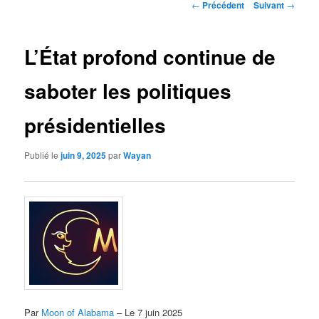
Navigation
←
Précédent
Suivant
→
des
articles
L’État profond continue de
saboter les politiques
présidentielles
Publié le
juin 9, 2025
par
Wayan
Par
Moon of Alabama
– Le 7 juin 2025