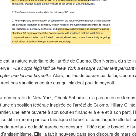
e est la nature autoritaire de l’arrêté de Cuomo. Ben Norton, du site in
erve : «
Le corps législatif de New York a essayé vainement pendant
opter une loi anti-boycott.
» Alors, au lieu de passer par la loi, Cuomo
ement ces sanctions contre eux qui plaident pour le boycott.
ur démocrate de New York, Chuck Schumer, n’a pas perdu de temps e
 une disposition fédérale inspirée de l’arrêté de Cuomo. Hillary Clinton
dernier, une lettre ouverte à son soutien financier à elle et à son parti,
se dit lui-même partisan fanatique d’Israël, et dans laquelle elle fait s
fondamentaux de la démarche de censure – l’idée que le boycott d’Isr
d’antisémitisme. Elle l’a fait à nouveau dans son discours de mars d