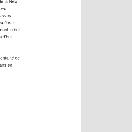
 de la New
oirs
 graves
eption.
»
ont le but
urd’hui
entalité de
dans sa