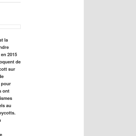
t la
endre
t en 2015
oquent de
cott sur
de
e pour
s ont
nismes
els au
oycotts.
n
e