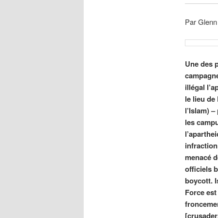
Par Glenn
Une des p
campagne 
illégal l’
le lieu de
l’Islam) 
les campu
l’aparthe
infractio
menacé de
officiels 
boycott. 
Force est
froncemen
[crusader