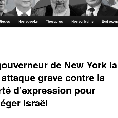
tiques
Nos ebooks
Thésaurus
Nos écrivains
Écrivez-
gouverneur de New York l
 attaque grave contre la
erté d’expression pour
éger Israël