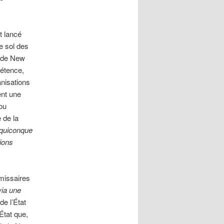
t lancé
e sol des
e de New
pétence,
anisations
ent une
 ou
 de la
quiconque
ions
missaires
via une
de l’État
État que,