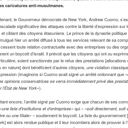
les caricatures anti-musulmanes.
tenant, le Gouverneur démocrate de New York, Andrew Cuomo, s’es
scalade significative des attaques contre la liberté d’expression sur l
 et ciblant des citoyens étasuniens. Le prince de la dynastie politiqu
mulgué hier un arrêté diffusé à tous les services relevant de sa com
s cessent toute relation contractuelle avec des entreprises ou des org
nnent un boycott d’Israël. Il prévoit que les citoyens qui ont ou exprim
rticulière, soient sanctionnés par le refus des prestations [allocations
s en nature] dont bénéficient d’autres citoyens, une violation classique
expression (imaginons si Cuomo avait signé un arrêté ordonnant que
«
s opinions conservatrices se verra immédiatement privé des prestat
r l’État de New York»
).
étant encore, l’arrêté signé par Cuomo exige que chacun de ses com
«une liste d’institutions et d’entreprises»
qui –
«soit directement, soit 
re ou une filiale»
– soutiennent le boycott. La liste du gouvernement [
k] est alors rendue publique et il leur incombera alors de prouver à l’