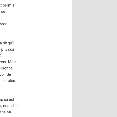
nt permis
e de
cept
dit qu’il
 […] doit
à
iens. Mais
personne
voir de
t le refus
s ici est
x, quand le
dans sa