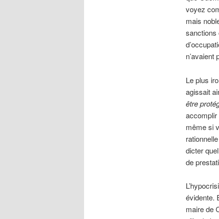
voyez comm
mais noble
sanctions 
d’occupati
n’avaient 
Le plus ir
agissait a
être proté
accomplir 
même si vo
rationnell
dicter quel
de prestat
L’hypocris
évidente.
maire de 