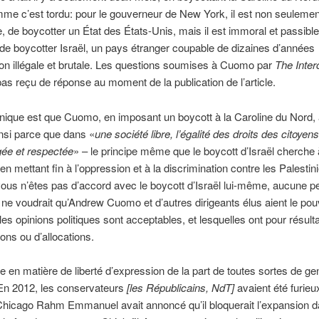
e c’est tordu: pour le gouverneur de New York, il est non seuleme
, de boycotter un État des États-Unis, mais il est immoral et passibl
de boycotter Israël, un pays étranger coupable de dizaines d’années
on illégale et brutale. Les questions soumises à Cuomo par
The Inter
pas reçu de réponse au moment de la publication de l’article.
onique est que Cuomo, en imposant un boycott à la Caroline du Nord, a 
insi parce que dans «
une société libre, l’égalité des droits des citoyens
gée et respectée
» – le principe même que le boycott d’Israël cherche 
en mettant fin à l’oppression et à la discrimination contre les Palestin
us n’êtes pas d’accord avec le boycott d’Israël lui-même, aucune 
e ne voudrait qu’Andrew Cuomo et d’autres dirigeants élus aient le pou
les opinions politiques sont acceptables, et lesquelles ont pour résulta
ions ou d’allocations.
ie en matière de liberté d’expression de la part de toutes sortes de gen
 En 2012, les conservateurs
[les Républicains, NdT]
avaient été furieu
Chicago Rahm Emmanuel avait annoncé qu’il bloquerait l’expansion 