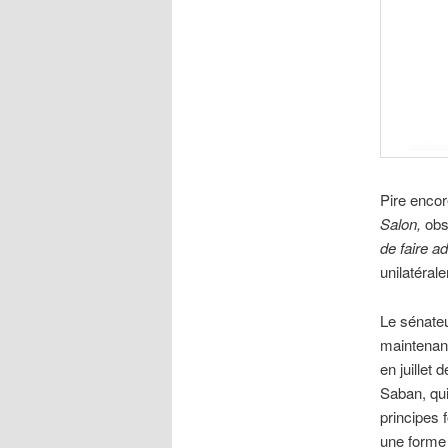
Pire encor
Salon,
obs
de faire ad
unilatéral
Le sénate
maintenant
en juillet 
Saban, qui 
principes 
une forme 