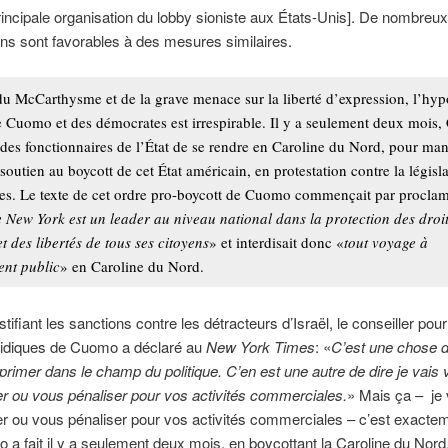
rincipale organisation du lobby sioniste aux États-Unis]. De nombreux
ns sont favorables à des mesures similaires.
u McCarthysme et de la grave menace sur la liberté d’expression, l’hyp
 Cuomo et des démocrates est irrespirable. Il y a seulement deux mois
à des fonctionnaires de l’État de se rendre en Caroline du Nord, pour man
 soutien au boycott de cet État américain, en protestation contre la législa
es. Le texte de cet ordre pro-boycott de Cuomo commençait par procla
e New York est un leader au niveau national dans la protection des droi
et des libertés de tous ses citoyens
» et interdisait donc «
tout voyage à
ent public
» en Caroline du Nord.
tifiant les sanctions contre les détracteurs d’Israël, le conseiller pour
uridiques de Cuomo a déclaré au
New York Times
: «
C’est une chose de
rimer dans le champ du politique. C’en est une autre de dire je vais
r ou vous pénaliser pour vos activités commerciales.
» Mais ça – je
r ou vous pénaliser pour vos activités commerciales – c’est exacte
a fait il y a seulement deux mois, en boycottant la Caroline du Nord