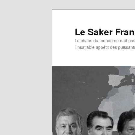
Aller
au
contenu
Le Saker Fra
principal
Le chaos du monde ne naît pas 
l'insatiable appétit des puissant