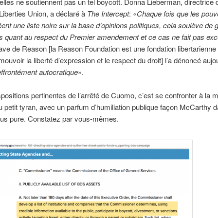
, elles ne soutiennent pas un tel boycott. Donna Lieberman, directrice
 Liberties Union, a déclaré à
The Intercept
: «
Chaque fois que les pouv
éent une liste noire sur la base d’opinions politiques, cela soulève de
s quant au respect du Premier amendement et ce cas ne fait pas exc
e de Reason [la Reason Foundation est une fondation libertarienne d
mouvoir la liberté d’expression et le respect du droit] l’a dénoncé aujo
effrontément autocratique
».
ispositions pertinentes de l’arrêté de Cuomo, c’est se confronter à la m
 petit tyran, avec un parfum d’humiliation publique façon McCarthy 
plus pure. Constatez par vous-mêmes.