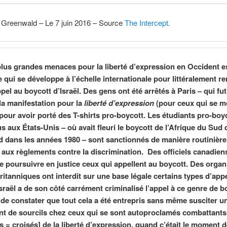
 Greenwald – Le 7 juin 2016 – Source
The Intercept.
lus grandes menaces pour la liberté d’expression en Occident es
qui se développe à l’échelle internationale pour littéralement r
appel au boycott d’Israël. Des gens ont été arrêtés à Paris – qui fu
 la manifestation pour la
liberté d’expression
(pour ceux qui se m
– pour avoir porté des T-shirts pro-boycott. Les étudiants pro-boy
s aux États-Unis – où avait fleuri le boycott de l’Afrique du Sud 
id dans les années 1980 – sont sanctionnés de manière routinièr
n aux règlements contre la discrimination. Des officiels canadien
 poursuivre en justice ceux qui appellent au boycott. Des orga
britanniques ont interdit sur une base légale certains types d’app
Israël a de son côté carrément criminalisé l’appel à ce genre de b
 de constater que tout cela a été entrepris sans même susciter u
t de sourcils chez ceux qui se sont autoproclamés combattants
s = croisés] de la liberté d’expression, quand c’était le moment d