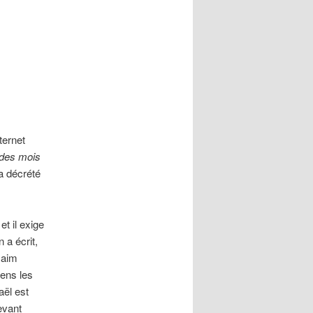
ternet
 des mois
 a décrété
t il exige
 a écrit,
 Haim
iens les
aël est
evant