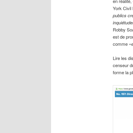
en réalité
York Civil
publics cr
inquiétude
Robby Soav
est de pro
comme «
Lire les d
censeur du
forme la 