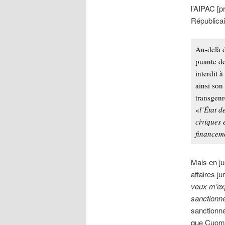
l’AIPAC [p
Républicai
Au-delà d
puante de
interdit 
ainsi son
transgenr
«
l’État d
civiques 
financem
Mais en jus
affaires j
veux m’exp
sanctionne
sanctionne
que Cuomo 