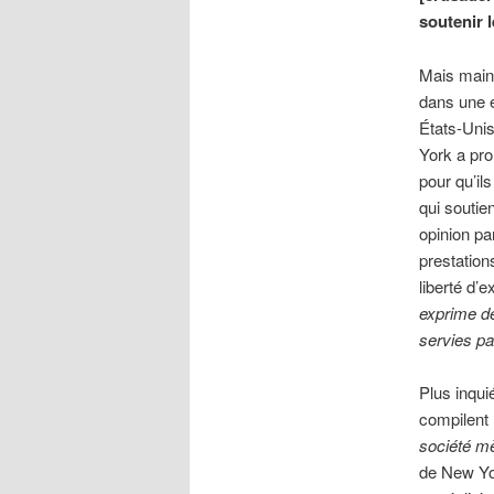
soutenir 
Mais main
dans une e
États-Unis
York a pro
pour qu’il
qui soutie
opinion pa
prestation
liberté d’
exprime de
servies pa
Plus inqui
compilent
société mè
de New Yor