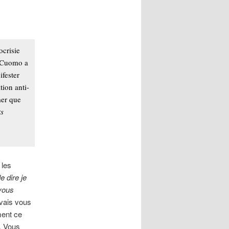
ocrisie
, Cuomo a
ifester
tion anti-
mer que
ts
 les
 dire je
 vous
 vais vous
ment ce
. Vous