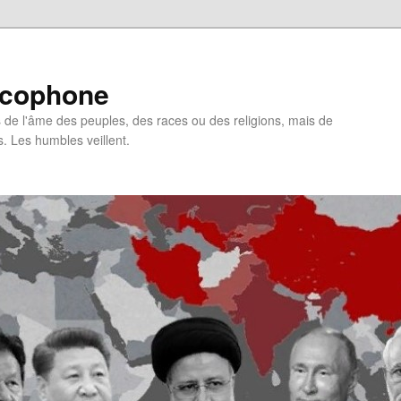
ncophone
de l'âme des peuples, des races ou des religions, mais de
s. Les humbles veillent.