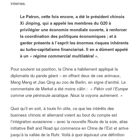
internes.
Le Patron, cette fois encore, a été le président chinois
Xi Jinping, qui a appelé les membres du G20 à
privilégier une économie mondiale ouverte, à renforcer
la coordination des politiques économiques ; et à
garder présents à l’esprit les énormes risques inhérents
au turbo-capitalisme financiarisé. Il en a dûment appelé
à un
« régime commercial multilatéral ».
Pour soutenir sa position, la Chine a habilement appliqué la
diplomatie du panda géant – en offrant deux de ces animaux,
Meng Meng et Jiao Qing au zoo de Berlin, en signe d’amitié. Le
commentaire de Merkel a été moins câlin :
« Pékin voit l’Europe
comme une péninsule asiatique. Nous la voyons autrement. »
Quoi qu’il en soit, à toute fin utile, ce que les intérêts des
business chinois et allemand voient au bout du compte est
l’intégration eurasienne – avec la nouvelle Route de la soie, alias
initiative Belt and Road qui commence en Chine de l’Est et arrive
jusqu’à la vallée de la Ruhr. Voilà à quoi équivaut une définition