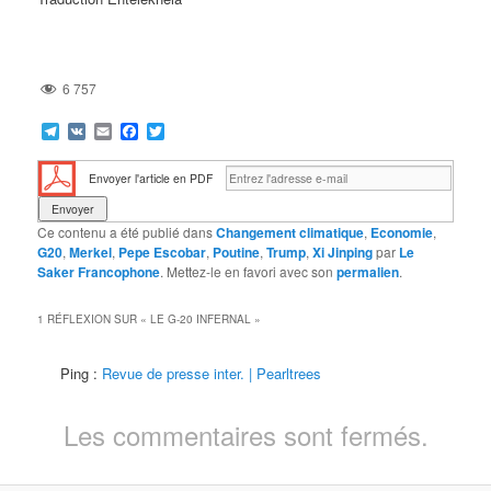
6 757
Telegram
VK
Email
Facebook
Twitter
Envoyer l'article en PDF
Ce contenu a été publié dans
Changement climatique
,
Economie
,
G20
,
Merkel
,
Pepe Escobar
,
Poutine
,
Trump
,
Xi Jinping
par
Le
Saker Francophone
. Mettez-le en favori avec son
permalien
.
1 RÉFLEXION SUR «
LE G-20 INFERNAL
»
Ping :
Revue de presse inter. | Pearltrees
Les commentaires sont fermés.