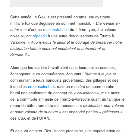
Cette année, le G-20 s’est présenté comme une dystopie
militaire toxique déguisée en sommet mondial.
« Bienvenue en
enfer »
et d’autres
manifestations
du même type, à plusieurs
niveaux, ont
répondu
à une autre des questions de Trump à
Varsovie,
« Avons-nous le désir et le courage de préserver notre
civilisation face à ceux qui voudraient la subvertir et la
détruire ? »
Alors que les leaders travaillaient dans leurs salles cossues,
échangeant leurs commérages, écoutant l’
Hymne à la joie
et
communiant à leurs banquets proverbiaux, des pillages et des
incendies
embrasaient
les rues en manière de commentaire
brutal non seulement du concept de
« civilisation »
, mais aussi
de la commode amnésie de Trump-à-Varsovie quant au fait que le
retour de bâton terroriste qui menace la
« civilisation
,
nos valeurs
et notre volonté de survivre »
est engendré par les
« politiques »
des USA et de l’OTAN.
Et cela va empirer. Dès l’année prochaine, une coproduction de