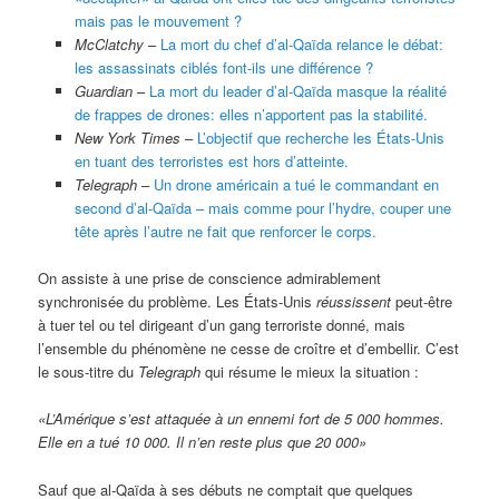
mais pas le mouvement ?
McClatchy
–
La mort du chef d’al-Qaïda relance le débat:
les assassinats ciblés font-ils une différence ?
Guardian
–
La mort du leader d’al-Qaïda masque la réalité
de frappes de drones: elles n’apportent pas la stabilité.
New York Times
–
L’objectif que recherche les États-Unis
en tuant des terroristes est hors d’atteinte.
Telegraph
–
Un drone américain a tué le commandant en
second d’al-Qaïda – mais comme pour l’hydre, couper une
tête après l’autre ne fait que renforcer le corps.
On assiste à une prise de conscience admirablement
synchronisée du problème. Les États-Unis
réussissent
peut-être
à tuer tel ou tel dirigeant d’un gang terroriste donné, mais
l’ensemble du phénomène ne cesse de croître et d’embellir. C’est
le sous-titre du
Telegraph
qui résume le mieux la situation :
«L’Amérique s’est attaquée à un ennemi fort de 5 000 hommes.
Elle en a tué 10 000. Il n’en reste plus que 20 000»
Sauf que al-Qaïda à ses débuts ne comptait que quelques