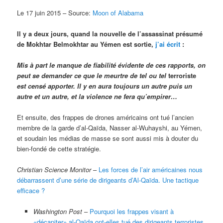
Le 17 juin 2015 – Source:
Moon of Alabama
Il y a deux jours, quand la nouvelle de l’assassinat présumé
de Mokhtar Belmokhtar au Yémen est sortie,
j’ai écrit
:
Mis à part le manque de fiabilité évidente de ces rapports, on
peut se demander ce que le meurtre de tel ou tel
terroriste
est censé apporter. Il y en aura toujours un autre puis un
autre et un autre, et la violence ne fera qu’empirer…
Et ensuite, des frappes de drones américains ont tué l’ancien
membre de la garde d’al-Qaïda, Nasser al-Wuhayshi, au Yémen,
et soudain les médias de masse se sont aussi mis à douter du
bien-fondé de cette stratégie.
Christian Science Monitor
–
Les forces de l’air américaines nous
débarrassent d’une série de dirigeants d’Al-Qaïda. Une tactique
efficace ?
Washington Post
–
Pourquoi les frappes visant à
«décapiter» al-Qaïda ont-elles tué des dirigeants terroristes