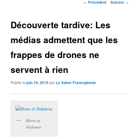
Navigation
←
Précédent
Suivant
→
des
articles
Découverte tardive: Les
médias admettent que les
frappes de drones ne
servent à rien
Publié le
juin 19, 2015
par
Le Saker Francophone
Moon of
Alabama