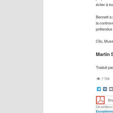
éviter à t
Bennett a 
la controv
prétendus 
Clio, Muse
Martin S
Traduit pa
7 759
Teleg
VK
Env
Ce contenu 
Exceptionn