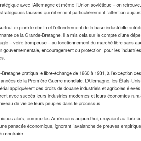
stratégique avec l’Allemagne et même l’Union soviétique – on retrouve,
stratégiques fausses qui retiennent particulièrement l’attention aujourd
urtout exploré le déclin et l’effondrement de la base industrielle autref
nante de la Grande-Bretagne. Il a mis cela sur le compte d’une dép
eugle – voire trompeuse – au fonctionnement du marché libre sans a
on gouvernementale, encouragement ou protection, pour les industrie
es.
Bretagne pratiqua le libre-échange de 1860 à 1931, à l’exception des
années de la Première Guerre mondiale. L’Allemagne, les États-Unis 
rial appliquèrent des droits de douane industriels et agricoles élevés
ent avec succès leurs industries modernes et leurs économies rural
 niveau de vie de leurs peuples dans le processus.
niques alors, comme les Américains aujourd’hui, croyaient au libre-
ne panacée économique, ignorant l’avalanche de preuves empirique
du contraire.