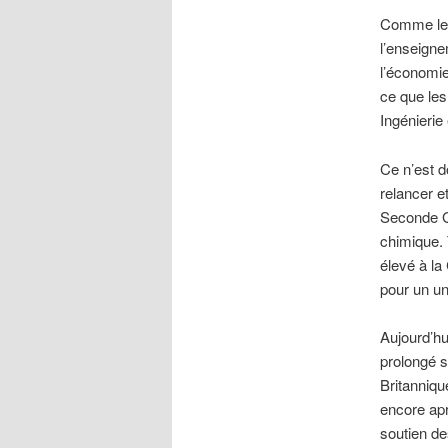
Comme les
l’enseigne
l’économie
ce que les
Ingénierie
Ce n’est d
relancer et
Seconde Gu
chimique. 
élevé à la
pour un un
Aujourd’hu
prolongé s
Britanniqu
encore apr
soutien de