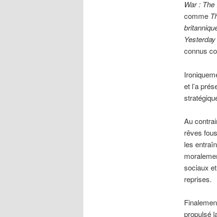
War : The 
comme
Th
britanniqu
Yesterday 
connus co
Ironiqueme
et l’a pré
stratégiqu
Au contrai
rêves fous
les entraî
moralemen
sociaux e
reprises.
Finalement
propulsé l