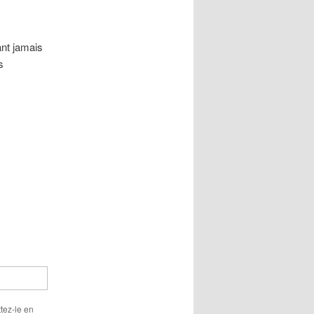
ant jamais
s
ttez-le en