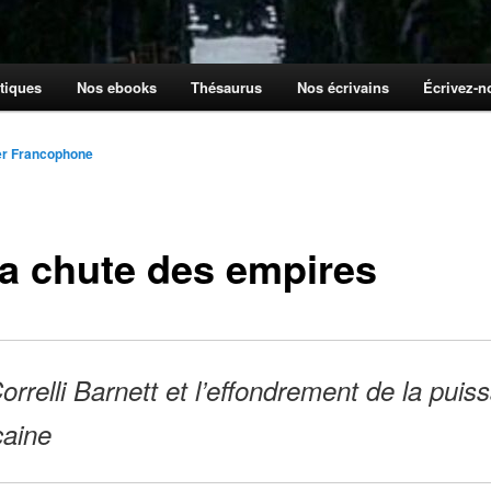
tiques
Nos ebooks
Thésaurus
Nos écrivains
Écrivez-
er Francophone
la chute des empires
orrelli Barnett et l’effondrement de la puis
caine