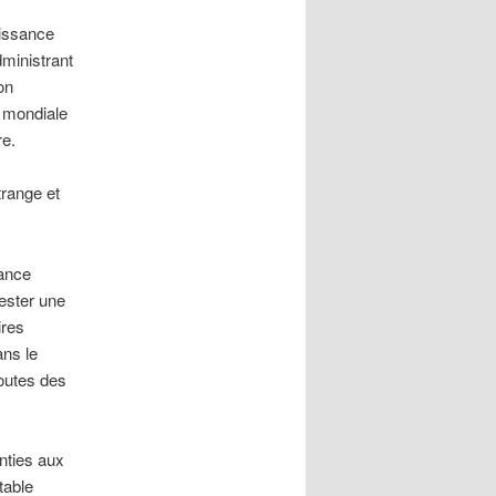
uissance
dministrant
on
 mondiale
re.
trange et
sance
rester une
ires
ans le
toutes des
nties aux
table