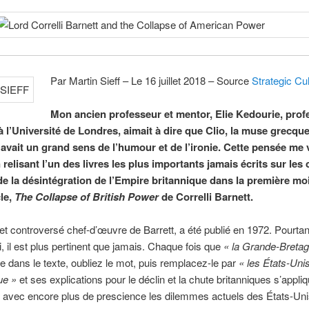
Par Martin Sieff – Le 16 juillet 2018 – Source
Strategic Cu
Mon ancien professeur et mentor, Elie Kedourie, prof
à l’Université de Londres, aimait à dire que Clio, la muse grecqu
, avait un grand sens de l’humour et de l’ironie. Cette pensée me 
n relisant l’un des livres les plus importants jamais écrits sur les
 de la désintégration de l’Empire britannique dans la première moi
le,
The Collapse of British Power
de Correlli Barnett.
et controversé chef-d’œuvre de Barrett, a été publié en 1972. Pourtan
i, il est plus pertinent que jamais. Chaque fois que
« la Grande-Breta
 dans le texte, oubliez le mot, puis remplacez-le par
« les États-Uni
ue »
et ses explications pour le déclin et la chute britanniques s’appliq
 avec encore plus de prescience les dilemmes actuels des États-Uni