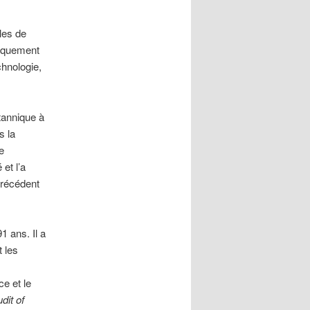
les de
étiquement
chnologie,
tannique à
s la
e
et l’a
précédent
1 ans. Il a
t les
e et le
dit of