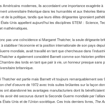
 Américains modernes, ils accordaient une importance exagérée à
ment universitaire théorique dans les humanités et aux théories libéra
 et de la politique, tandis que leurs élites dirigeantes ignoraient path
 États-Unis appellent aujourd’hui les disciplines STEM : Science, Te
 et mathématiques.
onc pas une coïncidence si Margaret Thatcher, la seule dirigeante bri
 à stabiliser l’économie et la position internationale de son pays depui
erre mondiale, avait travaillé en tant que chercheuse dans l’industri
Thatcher a également considéré Barnett comme son historien préféré 
 Chambre des lords en tant que pair à vie, un honneur presque sans 
iversitaire britannique.
i Thatcher est partie mais Barnett vit toujours remarquablement ses 9
on chef d’oeuvre de 1972 avec trois suites brûlantes sur la façon don
es ont abandonné les avantages manufacturiers dont ils bénéficiaient
ès avoir été secourus durant la Seconde Guerre mondiale par l’allianc
s États-Unis et de l’Union soviétique. Ces trois derniers livres,
The Au