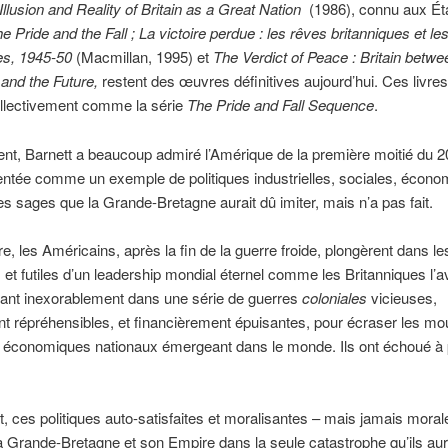
Illusion and Reality of Britain as a Great Nation
(1986), connu aux Ét
e Pride and the Fall ; La victoire perdue : les rêves britanniques et les
es, 1945-50
(Macmillan, 1995) et
The Verdict of Peace : Britain betwe
and the Future,
restent des œuvres définitives aujourd’hui. Ces livres
llectivement comme la série
The Pride and Fall Sequence
.
nt, Barnett a beaucoup admiré l’Amérique de la première moitié du 2
sentée comme un exemple de politiques industrielles, sociales, écono
es sages que la Grande-Bretagne aurait dû imiter, mais n’a pas fait.
re, les Américains, après la fin de la guerre froide, plongèrent dans 
 et futiles d’un leadership mondial éternel comme les Britanniques l’ava
nant inexorablement dans une série de guerres
coloniales
vicieuses,
t répréhensibles, et financièrement épuisantes, pour écraser les m
t économiques nationaux émergeant dans le monde. Ils ont échoué à 
, ces politiques auto-satisfaites et moralisantes – mais jamais moral
a Grande-Bretagne et son Empire dans la seule catastrophe qu’ils aur