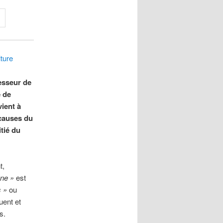
lture
esseur de
e de
vient à
 causes du
tié du
t,
gne »
est
s »
ou
uent et
s.