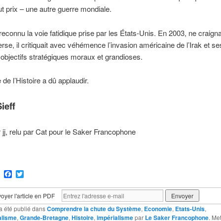
out prix – une autre guerre mondiale.
reconnu la voie fatidique prise par les États-Unis. En 2003, ne craign
erse, il critiquait avec véhémence l’invasion américaine de l’Irak et se
objectifs stratégiques moraux et grandioses.
 de l’Histoire a dû applaudir.
ieff
r jj, relu par Cat pour le Saker Francophone
ram
Email
Facebook
Twitter
oyer l'article en PDF
a été publié dans
Comprendre la chute du Système
,
Economie
,
Etats-Unis
,
alisme
,
Grande-Bretagne
,
Histoire
,
impérialisme
par
Le Saker Francophone
. Me