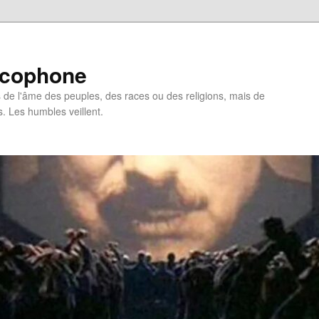
ncophone
de l'âme des peuples, des races ou des religions, mais de
s. Les humbles veillent.