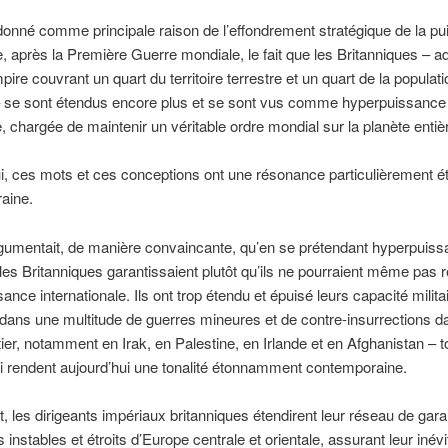
donné comme principale raison de l’effondrement stratégique de la p
e, après la Première Guerre mondiale, le fait que les Britanniques – a
pire couvrant un quart du territoire terrestre et un quart de la populati
 se sont étendus encore plus et se sont vus comme hyperpuissance
re, chargée de maintenir un véritable ordre mondial sur la planète entiè
i, ces mots et ces conceptions ont une résonance particulièrement é
aine.
gumentait, de manière convaincante, qu’en se prétendant hyperpuis
les Britanniques garantissaient plutôt qu’ils ne pourraient même pas 
ance internationale. Ils ont trop étendu et épuisé leurs capacité milita
 dans une multitude de guerres mineures et de contre-insurrections d
er, notamment en Irak, en Palestine, en Irlande et en Afghanistan – 
i rendent aujourd’hui une tonalité étonnamment contemporaine.
, les dirigeants impériaux britanniques étendirent leur réseau de gara
s instables et étroits d’Europe centrale et orientale, assurant leur inévi