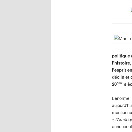
politique 
l’histoire
l’esprit e
déclin et
20
sièc
ème
L’énorme, 
aujourd’hu
mentionnée
«
l’Amériq
annoncent