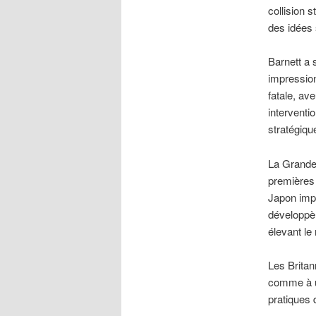
collision 
des idées 
Barnett a s
impression
fatale, av
interventi
stratégiqu
La Grande-
premières 
Japon impé
développèr
élevant le
Les Britan
comme à u
pratiques 