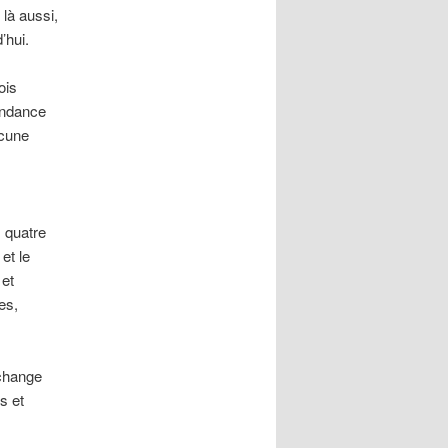
 là aussi,
’hui.
ois
endance
ucune
s
 quatre
et le
 et
es,
échange
s et