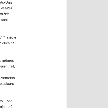
ats-Unis
 réalités
en her
 sont
0
siècle
ème
miques et
les mêmes
ient fait,
ouvements
plusieurs
es – ont
aient dû