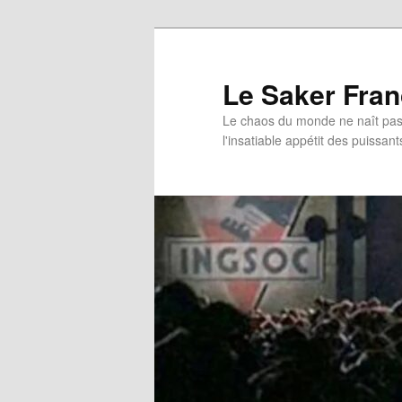
Aller
au
contenu
Le Saker Fra
principal
Le chaos du monde ne naît pas 
l'insatiable appétit des puissant