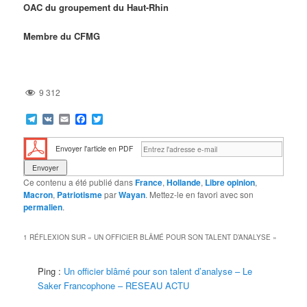
OAC du groupement du Haut-Rhin
Membre du CFMG
9 312
Telegram
VK
Email
Facebook
Twitter
Envoyer l'article en PDF
Ce contenu a été publié dans
France
,
Hollande
,
Libre opinion
,
Macron
,
Patriotisme
par
Wayan
. Mettez-le en favori avec son
permalien
.
1 RÉFLEXION SUR «
UN OFFICIER BLÂMÉ POUR SON TALENT D’ANALYSE
»
Ping :
Un officier blâmé pour son talent d’analyse – Le
Saker Francophone – RESEAU ACTU