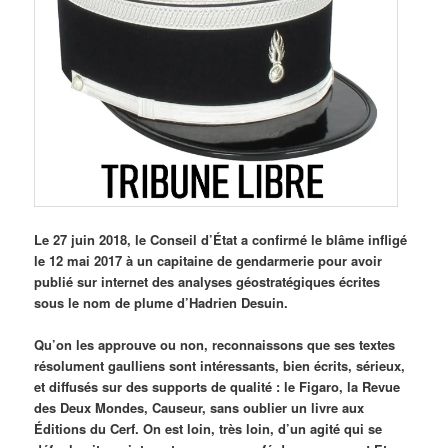
Le 27 juin 2018, le Conseil d’État a confirmé le blâme infligé
le 12 mai 2017 à un capitaine de gendarmerie pour avoir
publié sur internet des analyses géostratégiques écrites
sous le nom de plume d’Hadrien Desuin.
Qu’on les approuve ou non, reconnaissons que ses textes
résolument gaulliens sont intéressants, bien écrits, sérieux,
et diffusés sur des supports de qualité : le Figaro, la Revue
des Deux Mondes, Causeur, sans oublier un livre aux
Éditions du Cerf. On est loin, très loin, d’un agité qui se