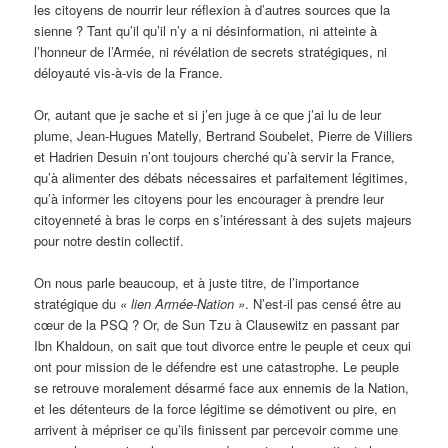
les citoyens de nourrir leur réflexion à d’autres sources que la
sienne ? Tant qu’il qu’il n’y a ni désinformation, ni atteinte à
l’honneur de l’Armée, ni révélation de secrets stratégiques, ni
déloyauté vis-à-vis de la France.
Or, autant que je sache et si j’en juge à ce que j’ai lu de leur
plume, Jean-Hugues Matelly, Bertrand Soubelet, Pierre de Villiers
et Hadrien Desuin n’ont toujours cherché qu’à servir la France,
qu’à alimenter des débats nécessaires et parfaitement légitimes,
qu’à informer les citoyens pour les encourager à prendre leur
citoyenneté à bras le corps en s’intéressant à des sujets majeurs
pour notre destin collectif.
On nous parle beaucoup, et à juste titre, de l’importance
stratégique du
« lien Armée-Nation »
. N’est-il pas censé être au
cœur de la PSQ ? Or, de Sun Tzu à Clausewitz en passant par
Ibn Khaldoun, on sait que tout divorce entre le peuple et ceux qui
ont pour mission de le défendre est une catastrophe. Le peuple
se retrouve moralement désarmé face aux ennemis de la Nation,
et les détenteurs de la force légitime se démotivent ou pire, en
arrivent à mépriser ce qu’ils finissent par percevoir comme une