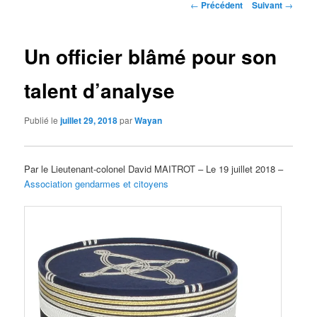
Navigation
←
Précédent
Suivant
→
des
articles
Un officier blâmé pour son
talent d’analyse
Publié le
juillet 29, 2018
par
Wayan
Par le Lieutenant-colonel David MAITROT – Le 19 juillet 2018 –
Association gendarmes et citoyens