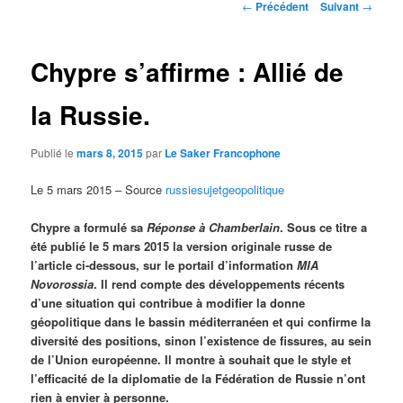
Navigation
←
Précédent
Suivant
→
des
articles
Chypre s’affirme : Allié de
la Russie.
Publié le
mars 8, 2015
par
Le Saker Francophone
Le 5 mars 2015 – Source
russiesujetgeopolitique
Chypre a formulé sa
Réponse à Chamberlain
. Sous ce titre a
été publié le 5 mars 2015 la version originale russe de
l’article ci-dessous, sur le portail d’information
MIA
Novorossia
. Il rend compte des développements récents
d’une situation qui contribue à modifier la donne
géopolitique dans le bassin méditerranéen et qui confirme la
diversité des positions, sinon l’existence de fissures, au sein
de l’Union européenne. Il montre à souhait que le style et
l’efficacité de la diplomatie de la Fédération de Russie n’ont
rien à envier à personne.