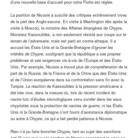
d’une nouvelle base d’accueil pour notre Flotte est réglée.
La position de Nicosie a suscité des critiques extrêmement vives
de la part des Anglo-saxons. En visite à Washington dès après la
visite à Moscou, le ministre des Affaires étrangères de Chypre,
Monsieur Kassoulides, a non seulement résisté aux coups
sur le
terrain de l’adversaire
, mais est parti en contre-attaque. Il a
accusé les États-Unis et la Grande-Bretagne d’
ignorer les
intérêts de Chypre
, soulignant que la république
a ses propres
problèmes
et
ses exigences
vis-à-vis de l’Europe et des États-
Unis. Par exemple, Nicosie
a trouvé plus de compréhension
de la
part de la Russie, de la France et de la Chine que des États-Unis
et de l’Union européenne dans sa confrontation sans fin avec la
Turquie. La réaction de Kassoulides à la pression américaine a
été très vive, dans la mesure où, lors du récent incident du
navire turc d’études sismologiques venu sonder dans les eaux
chypriotes sous la protection de navires de guerre, ni les États-
Unis ni la Grande-Bretagne n’ont fourni d’assistance diplomatique
ou autre à Chypre, ce qui a fait perdre patience à Nicosie.
Rien n’a pu faire broncher Chypre, tant au sujet des sanctions
anti-Russie que sur la position de Nicosie concernant la crise en