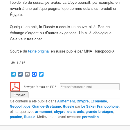
l’épidémie du
printemps arabe
. La Libye pourrait, par exemple, en
revenir à une politique pragmatique comme cela s’est produit en
Égypte.
Quoiqu’il en soit, la Russie a acquis un nouvel allié. Pas en
échange d’argent ou d’autres exigences. Un allié idéologique.
Cela vaut très cher.
Source du
texte original
en russe publié par МИА Новороссия.
1 816
Telegram
VK
Email
Facebook
Twitter
Envoyer l'article en PDF
Ce contenu a été publié dans
Armement
,
Chypre
,
Economie
,
Géopolitique
,
Grande-Bretagne
,
Russie
par
Le Saker Francophone
,
et marqué avec
armement
,
chypre
,
etats-unis
,
grande-bretagne
,
poutine
,
Russie
. Mettez-le en favori avec son
permalien
.