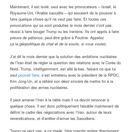
Maintenant, il est isolé, seul avec les provocateurs – Israël, le
Royaume-Uni, l’Arabie saoudite – qui essaient de le pousser à
faire quelque chose qu’il ne veut pas faire. Et toutes ces
provocations qui se sont produites le mois dernier n’ont pas
réussi à faire bouger Trump ou les Iraniens. Ils ont appris à faire
preuve de patience, peut-être grâce à Poutine. Appelez
ça la
géopolitique du chat et de la souris
, si vous voulez.
J’ai dit le mois dernier que la solution des ambitions nucléaires
de l’Iran était de régler la question des relations avec la Corée du
Nord. Trump, intelligemment, est allé là-bas, faisant ce que lui
seul
pouvait faire
, s’est entretenu avec le président de la RPDC,
Kim Jong-Un, et a réitéré son désir sincère de mettre fin à la
prolifération des armes nucléaires.
Il peut amener l’Iran à la table mais il va devoir renoncer à
quelque chose. Il est donc politiquement faisable maintenant de
définir le cadre des négociations avec l’Iran, autour de leurs
revendications, et d’arrêter d’armer les Saoudiens.
Trump ne peut pas, à ce stade, faire marche arrière directement