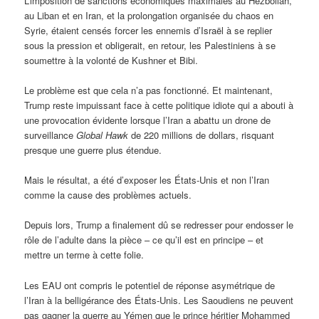
L’imposition de sanctions économiques maximales au Hezbollah,
au Liban et en Iran, et la prolongation organisée du chaos en
Syrie, étaient censés forcer les ennemis d’Israël à se replier
sous la pression et obligerait, en retour, les Palestiniens à se
soumettre à la volonté de Kushner et Bibi.
Le problème est que cela n’a pas fonctionné. Et maintenant,
Trump reste impuissant face à cette politique idiote qui a abouti à
une provocation évidente lorsque l’Iran a abattu un drone de
surveillance
Global Hawk
de 220 millions de dollars, risquant
presque une guerre plus étendue.
Mais le résultat, a été d’exposer les États-Unis et non l’Iran
comme la cause des problèmes actuels.
Depuis lors, Trump a finalement dû se redresser pour endosser le
rôle de l’adulte dans la pièce – ce qu’il est en principe – et
mettre un terme à cette folie.
Les EAU ont compris le potentiel de réponse asymétrique de
l’Iran à la belligérance des États-Unis. Les Saoudiens ne peuvent
pas gagner la guerre au Yémen que le prince héritier Mohammed