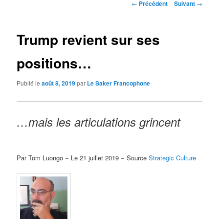
Navigation
←
Précédent
Suivant
→
des
articles
Trump revient sur ses
positions…
Publié le
août 8, 2019
par
Le Saker Francophone
…mais les articulations grincent
Par Tom Luongo − Le 21 juillet 2019 − Source
Strategic Culture