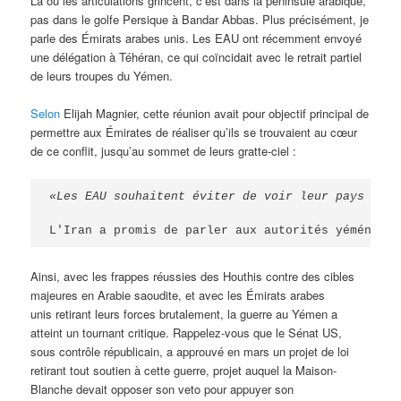
Là où les articulations grincent, c’est dans la péninsule arabique,
pas dans le golfe Persique à Bandar Abbas. Plus précisément, je
parle des Émirats arabes unis. Les EAU ont récemment envoyé
une délégation à Téhéran, ce qui coïncidait avec le retrait partiel
de leurs troupes du Yémen.
Selon
Elijah Magnier, cette réunion avait pour objectif principal de
permettre aux Émirates de réaliser qu’ils se trouvaient au cœur
de ce conflit, jusqu’au sommet de leurs gratte-ciel :
«Les EAU souhaitent éviter de voir leur pays tran
L'Iran a promis de parler aux autorités yéménites
Ainsi, avec les frappes réussies des Houthis contre des cibles
majeures en Arabie saoudite, et avec les Émirats arabes
unis retirant leurs forces brutalement, la guerre au Yémen a
atteint un tournant critique. Rappelez-vous que le Sénat US,
sous contrôle républicain, a approuvé en mars un projet de loi
retirant tout soutien à cette guerre, projet auquel la Maison-
Blanche devait opposer son veto pour appuyer son