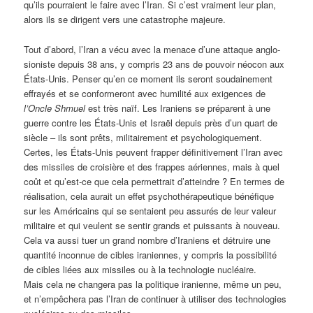
qu’ils pourraient le faire avec l’Iran. Si c’est vraiment leur plan,
alors ils se dirigent vers une catastrophe majeure.
Tout d’abord, l’Iran a vécu avec la menace d’une attaque anglo-
sioniste depuis 38 ans, y compris 23 ans de pouvoir néocon aux
États-Unis. Penser qu’en ce moment ils seront soudainement
effrayés et se conformeront avec humilité aux exigences de
l’Oncle Shmuel
est très naïf. Les Iraniens se préparent à une
guerre contre les États-Unis et Israël depuis près d’un quart de
siècle – ils sont prêts, militairement et psychologiquement.
Certes, les États-Unis peuvent frapper définitivement l’Iran avec
des missiles de croisière et des frappes aériennes, mais à quel
coût et qu’est-ce que cela permettrait d’atteindre ? En termes de
réalisation, cela aurait un effet psychothérapeutique bénéfique
sur les Américains qui se sentaient peu assurés de leur valeur
militaire et qui veulent se sentir grands et puissants à nouveau.
Cela va aussi tuer un grand nombre d’Iraniens et détruire une
quantité inconnue de cibles iraniennes, y compris la possibilité
de cibles liées aux missiles ou à la technologie nucléaire.
Mais cela ne changera pas la politique iranienne, même un peu,
et n’empêchera pas l’Iran de continuer à utiliser des technologies