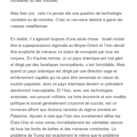
nucléaires ou des missiles.
Mais bien sûr, cela n’a jamais été une question de technologie
nucléaire ou de missiles. C’est un non-sens destiné à gaver
les
masses orwelliennes.
En réalité, il s’agissait toujours d’une seule chose : Israël voulait
être la superpuissance régionale au Moyen-Orient et l’Iran devait
être empêché de menacer ce statut de monopole par tous les
moyens. En d’autres termes, si un pays islamique est mal géré
et dirigé par des fanatiques incompétents, c’est formidable. Mais
quand un pays islamique est dirigé par une direction sage et
extrêmement capable qui ne peut être renversée en raison du
soutien populaire, alors ce pays islamique devient un précédent
absolument inacceptable. Et l’Iran, avec ses technologies
avancées, son pouvoir militaire, sa forte économie et son modèle
politique et social généralement couronné de succès, est un
immense affront aux illusions racistes du régime sioniste en
Palestine. Ajoutez à cela que l’Iran ose
ouvertement
défier les
États-Unis et vous verrez immédiatement les véritables raisons
de tous les bruits de bottes et des menaces constantes. Le
problème de Trump est exactement le même que le problème