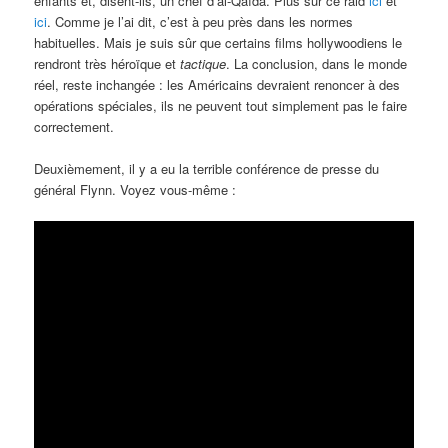
enfants et, disent-ils, un chef d’al-Qaïda. Plus sur ce raid
ici
et
ici
. Comme je l’ai dit, c’est à peu près dans les normes
habituelles. Mais je suis sûr que certains films hollywoodiens le
rendront très héroïque et
tactique
. La conclusion, dans le monde
réel, reste inchangée : les Américains devraient renoncer à des
opérations spéciales, ils ne peuvent tout simplement pas le faire
correctement.
Deuxièmement, il y a eu la terrible conférence de presse du
général Flynn. Voyez vous-même :