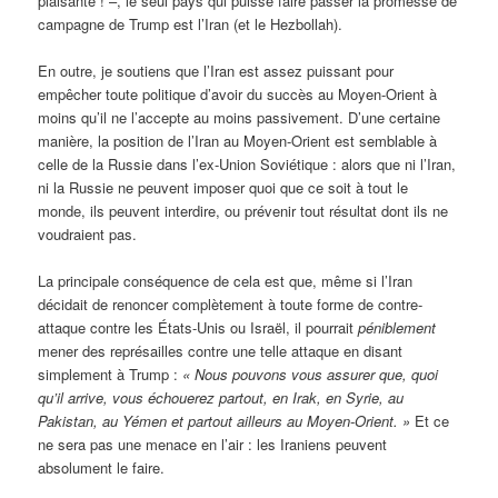
plaisante ! –, le seul pays qui puisse faire passer la promesse de
campagne de Trump est l’Iran (et le Hezbollah).
En outre, je soutiens que l’Iran est assez puissant pour
empêcher toute politique d’avoir du succès au Moyen-Orient à
moins qu’il ne l’accepte au moins passivement. D’une certaine
manière, la position de l’Iran au Moyen-Orient est semblable à
celle de la Russie dans l’ex-Union Soviétique : alors que ni l’Iran,
ni la Russie ne peuvent imposer quoi que ce soit à tout le
monde, ils peuvent interdire, ou prévenir tout résultat dont ils ne
voudraient pas.
La principale conséquence de cela est que, même si l’Iran
décidait de renoncer complètement à toute forme de contre-
attaque contre les États-Unis ou Israël, il pourrait
péniblement
mener des représailles contre une telle attaque en disant
simplement à Trump :
«
Nous pouvons vous assurer que, quoi
qu’il arrive, vous échouerez partout, en Irak, en Syrie, au
Pakistan, au Yémen et partout ailleurs au Moyen-Orient. »
Et ce
ne sera pas une menace en l’air : les Iraniens peuvent
absolument le faire.