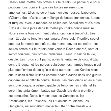
Daesh sans mettre des bottes sur le terrain. Je pense que nous
pouvons tous convenir que ces bottes ne seront pas
américaines. Elles ne seront pas non plus russes. L’approche
d’Obama était d’utiliser un mélange de bottes irakiennes, kurdes
et turques, avec la menace de celles des Saoudiens et d’autres
États du Golfe jetés dans la mêlée pour faire bonne mesure.
Nous savons tous comment cela a fonctionné jusqu’ici : très
mal. Et cela ne fonctionnera jamais. Alors voici l’horrible secret
que tout le monde connaît ou, du moins, devrait connaître : les
seules bottes sur le terrain pour vaincre Daesh ont été, sont et
seront toujours, des bottes iraniennes. C’est un fait de la vie,
désolé. Les Turcs sont partis, après la tentative de coup d’État
contre Erdogan et les purges subséquentes, l’armée turque n’est
plus que l’ombre de ce qu’elle était autrefois. Les Kurdes n’ont
aucun désir d’être utilisés comme
chair à canon
dans une guerre
dangereuse et difficile contre Daesh. Les Saoudiens et les autres
sont une blague, à peine capable de terroriser les civils, et ils
seront instantanément battus par Daesh lors de la première
escarmouche. Donc, à moins que les Canadiens, les
Britanniques, les Polonais, les Lituaniens et, disons, les
Géorgiens, ne souhaitent mener la lutte contre Daesh – je