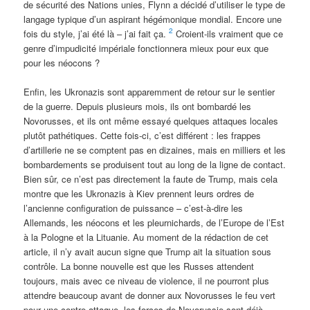
de sécurité des Nations unies, Flynn a décidé d’utiliser le type de
langage typique d’un aspirant hégémonique mondial. Encore une
2
fois du style, j’ai été là – j’ai fait ça.
Croient-ils vraiment que ce
genre d’impudicité impériale fonctionnera mieux pour eux que
pour les néocons ?
Enfin, les Ukronazis sont apparemment de retour sur le sentier
de la guerre. Depuis plusieurs mois, ils ont bombardé les
Novorusses, et ils ont même essayé quelques attaques locales
plutôt pathétiques. Cette fois-ci, c’est différent : les frappes
d’artillerie ne se comptent pas en dizaines, mais en milliers et les
bombardements se produisent tout au long de la ligne de contact.
Bien sûr, ce n’est pas directement la faute de Trump, mais cela
montre que les Ukronazis à Kiev prennent leurs ordres de
l’ancienne configuration de puissance – c’est-à-dire les
Allemands, les néocons et les pleurnichards, de l’Europe de l’Est
à la Pologne et la Lituanie. Au moment de la rédaction de cet
article, il n’y avait aucun signe que Trump ait la situation sous
contrôle. La bonne nouvelle est que les Russes attendent
toujours, mais avec ce niveau de violence, il ne pourront plus
attendre beaucoup avant de donner aux Novorusses le feu vert
pour une contre-attaque, les forces de Novorussie sont déjà