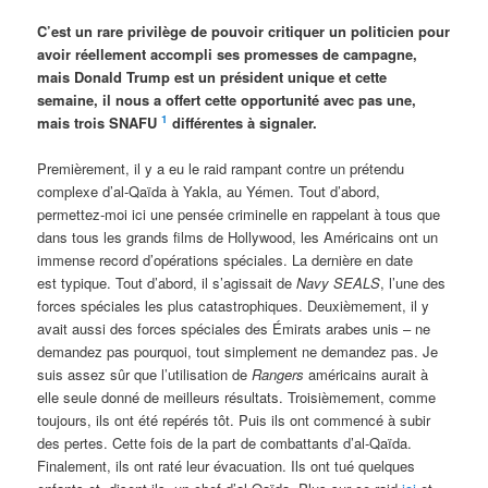
C’est un rare privilège de pouvoir critiquer un politicien pour
avoir réellement accompli ses promesses de campagne,
mais Donald Trump est un président unique et cette
semaine, il nous a offert cette opportunité avec pas une,
1
mais trois SNAFU
différentes à signaler.
Premièrement, il y a eu le raid rampant contre un prétendu
complexe d’al-Qaïda à Yakla, au Yémen. Tout d’abord,
permettez-moi ici une pensée criminelle en rappelant à tous que
dans tous les grands films de Hollywood, les Américains ont un
immense record d’opérations spéciales. La dernière en date
est typique. Tout d’abord, il s’agissait de
Navy SEALS
, l’une des
forces spéciales les plus catastrophiques. Deuxièmement, il y
avait aussi des forces spéciales des Émirats arabes unis – ne
demandez pas pourquoi, tout simplement ne demandez pas. Je
suis assez sûr que l’utilisation de
Rangers
américains aurait à
elle seule donné de meilleurs résultats. Troisièmement, comme
toujours, ils ont été repérés tôt. Puis ils ont commencé à subir
des pertes. Cette fois de la part de combattants d’al-Qaïda.
Finalement, ils ont raté leur évacuation. Ils ont tué quelques