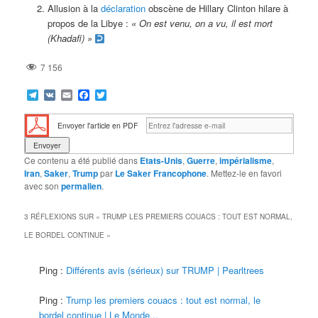
Allusion à la
déclaration
obscène de Hillary Clinton hilare à
propos de la Libye :
« On est venu, on a vu, il est mort
(Khadafi) »
7 156
Telegram
VK
Email
Facebook
Twitter
Envoyer l'article en PDF
Ce contenu a été publié dans
Etats-Unis
,
Guerre
,
impérialisme
,
Iran
,
Saker
,
Trump
par
Le Saker Francophone
. Mettez-le en favori
avec son
permalien
.
3 RÉFLEXIONS SUR «
TRUMP LES PREMIERS COUACS : TOUT EST NORMAL,
LE BORDEL CONTINUE
»
Ping :
Différents avis (sérieux) sur TRUMP | Pearltrees
Ping :
Trump les premiers couacs : tout est normal, le
bordel continue | Le Monde...