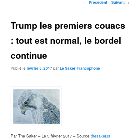
Navigation
←
Précédent
Suivant
→
des
articles
Trump les premiers couacs
: tout est normal, le bordel
continue
Publié le
février 5, 2017
par
Le Saker Francophone
Par The Saker – Le 3 février 2017 – Source
thesaker.is