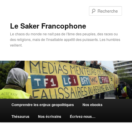
Aller
au
Rech
contenu
principal
Le Saker Francophone
Le chaos du monde ne naît pas de l'âme des peuples, des races ou
des religions, mais de l'insatiable appétit des puissants. Les humbles
veillent.
Menu
Comprendre les enjeux geopolitiques
Nos ebooks
principal
Thésaurus
Nos écrivains
Écrivez-nous…