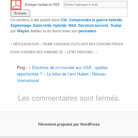
Envoyer l'article en PDF
Ce contenu a été publié dans
CIA
,
Comprendre la guerre hybride
,
Espionnage
,
Etats-Unis
,
hybride
,
NSA
,
Services secrets
,
Trump
par
Wayan
. Mettez-le en favori avec son
permalien
.
1 RÉFLEXION SUR «
TRUMP ENVISAGE D’UTILISER DES ESPIONS PRIVÉS
POUR CONTRER SES ENNEMIS DE
« L’ÉTAT PROFOND »
»
Ping :
« Élections de mi-mandat aux USA : quelles
opportunités ? » Le billet de l’ami Hubert | Réseau
International
Les commentaires sont fermés.
Fièrement propulsé par WordPress