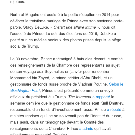
rejetées.
North et Maguire ont assisté à la petite réception en 2014 pour
célébrer le troisième mariage de Prince avec son ancienne porte-
parole, Stacy DeLuke.
« C’était une affaire intime »,
nous dit
l’associé de Prince. Le soir des élections de 2016, DeLuke a
posté sur les médias sociaux des photos prises depuis le siège
social de Trump.
Le 30 novembre, Prince a témoigné à huis clos devant le comité
des renseignements de la Chambre des représentants au sujet
de son voyage aux Seychelles en janvier pour rencontrer
Mohammad bin Zayed, le prince héritier d’Abu Dhabi, et un
gestionnaire de fonds russe proche de Vladimir Poutine.
Selon le
Washington Post
, Prince s’est présenté comme un envoyé
officieux du président élu Trump.
The Intercept
a rapporté
la
semaine dernière que le gestionnaire de fonds était Kirill Dmitriev,
responsable d’un fonds d’investissement russe. Prince
a répété
à
maintes reprises qu’il ne se souvenait pas de l’identité du russe,
mais jeudi, dans un témoignage devant le Comité des
renseignements de la Chambre, Prince
a admis
qu’il avait
effectivement rencontré Dmitriev.