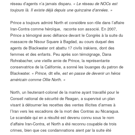
réseau d’agents n’a jamais disparu.
« Le réseau de NOCs est
toujours là. Il existe déjà depuis une quinzaine d’années. »
Prince a toujours admiré North et considère son rôle dans l’affaire
Iran-Contra comme héroïque, raconte son associé. En 2007,
Prince a témoigné avec défiance devant le Congrès à la suite du
massacre de Nisour Square à Bagdad, au cours duquel des
agents de Blackwater ont abattu 17 civils irakiens, dont des
femmes et des enfants. Peu après son témoignage, Dana
Rohrabacher, une vieille amie de Prince, la représentante
conservatrice de la Californie, a sonné les louanges du patron de
Blackwater.
« Prince,
dit elle,
est en passe de devenir un héros
américain comme Ollie North. »
North, un lieutenant-colonel de la marine ayant travaillé pour le
Conseil national de sécurité de Reagan, a supervisé un plan
visant à détourner les recettes des ventes illicites d’armes à
l’Iran vers les escadrons de la mort des Contras au Nicaragua.
Le scandale qui en a résulté est devenu connu sous le nom
d’affaire Iran-Contra, et North a été reconnu coupable de trois
crimes, bien que ces condamnations aient par la suite été