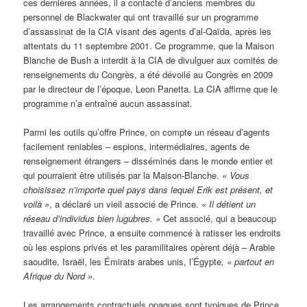
ces dernières années, il a contacté d’anciens membres du
personnel de Blackwater qui ont travaillé sur un programme
d’assassinat de la CIA visant des agents d’al-Qaïda, après les
attentats du 11 septembre 2001. Ce programme, que la Maison
Blanche de Bush a interdit à la CIA de divulguer aux comités de
renseignements du Congrès, a été dévoilé au Congrès en 2009
par le directeur de l’époque, Leon Panetta. La CIA affirme que le
programme n’a entraîné aucun assassinat.
Parmi les outils qu’offre Prince, on compte un réseau d’agents
facilement reniables – espions, intermédiaires, agents de
renseignement étrangers – disséminés dans le monde entier et
qui pourraient être utilisés par la Maison-Blanche.
« Vous
choisissez n’importe quel pays dans lequel Erik est présent, et
voilà »
, a déclaré un vieil associé de Prince.
« Il d
étient un
r
éseau d’individus bien lugubres. »
Cet associé, qui a beaucoup
travaillé avec Prince, a ensuite commencé à ratisser les endroits
où les espions privés et les paramilitaires opèrent déjà – Arabie
saoudite, Israël, les Émirats arabes unis, l’Égypte
, « partout en
Afrique du Nord »
.
Les arrangements contractuels opaques sont typiques de Prince,