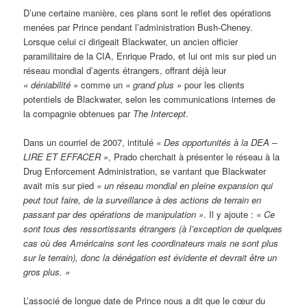
D’une certaine manière, ces plans sont le reflet des opérations
menées par Prince pendant l’administration Bush-Cheney.
Lorsque celui ci dirigeait Blackwater, un ancien officier
paramilitaire de la CIA, Enrique Prado, et lui ont mis sur pied un
réseau mondial d’agents étrangers, offrant déjà leur
«
déniabilité »
comme un
« grand plus »
pour les clients
potentiels de Blackwater, selon les communications internes de
la compagnie obtenues par
The Intercept
.
Dans un courriel de 2007, intitulé
« Des opportunit
és
à la DEA –
LIRE ET EFFACER »
, Prado cherchait à présenter le réseau à la
Drug Enforcement Administration, se vantant que Blackwater
avait mis sur pied
« un réseau mondial en pleine expansion qui
peut tout faire, de la surveillance à des actions de terrain en
passant par des opérations de manipulation »
. Il y ajoute :
« Ce
sont tous des ressortissants étrangers (à l’exception de quelques
cas où des Américains sont les coordinateurs mais ne sont plus
sur le terrain), donc la dénégation est évidente et devrait être un
gros plus. »
L’associé de longue date de Prince nous a dit que le cœur du