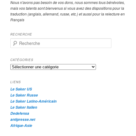
Nous n'avons pas besoin de vos dons, nous sommes tous bénévoles,
mais vos talents sont bienvenus si vous avez des dispositions pour la
traduction (anglais, allemand, russe, etc.) et aussi pour la relecture en
Français
RECHERCHE
R
e
c
h
CATÉGORIES
e
Catégories
r
c
h
LIENS
e
Le Saker US
Le Saker Russe
Le Saker Latino-Américain
Le Saker Italien
Dedefensa
antipresse.net
Afrique-Asie