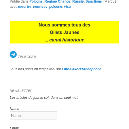
Publié dans
Pologne
,
Regime Change
,
Russie
,
Sanctions
|
Marqué
avec
meurtre
,
nemtsov
,
pologne
,
visa
Nous sommes tous des
Gilets Jaunes
... canal historique
TELEGRAM
Tous nos posts en temps réel sur
t.me/SakerFrancophone
NEWSLETTER
Les articles du jour le soir dans un seul mail
Name
Email