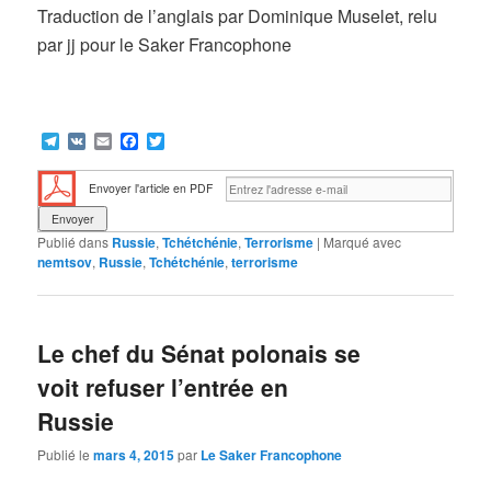
Traduction de l’anglais par Dominique Muselet, relu
par jj pour le Saker Francophone
Telegram
VK
Email
Facebook
Twitter
Envoyer l'article en PDF
Publié dans
Russie
,
Tchétchénie
,
Terrorisme
|
Marqué avec
nemtsov
,
Russie
,
Tchétchénie
,
terrorisme
Le chef du Sénat polonais se
voit refuser l’entrée en
Russie
Publié le
mars 4, 2015
par
Le Saker Francophone