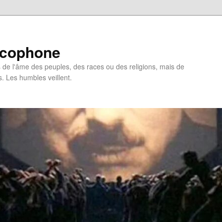
ncophone
de l'âme des peuples, des races ou des religions, mais de
s. Les humbles veillent.