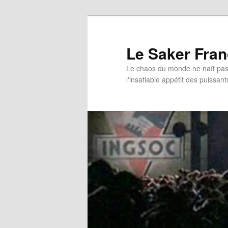
Aller
Aller
au
au
contenu
contenu
Le Saker Fra
principal
secondaire
Le chaos du monde ne naît pas 
l'insatiable appétit des puissant