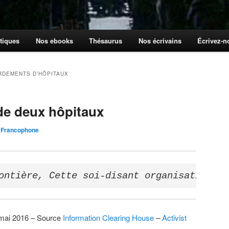
tiques
Nos ebooks
Thésaurus
Nos écrivains
Écrivez-
DEMENTS D’HÔPITAUX
 de deux hôpitaux
 Francophone
ontière, Cette soi-disant organisation h
 mai 2016 – Source
Information Clearing House
–
Activist