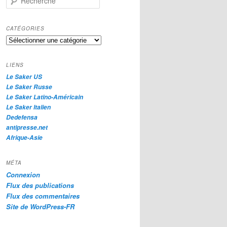
e
c
h
CATÉGORIES
e
Catégories
r
c
h
LIENS
e
Le Saker US
Le Saker Russe
Le Saker Latino-Américain
Le Saker Italien
Dedefensa
antipresse.net
Afrique-Asie
MÉTA
Connexion
Flux des publications
Flux des commentaires
Site de WordPress-FR