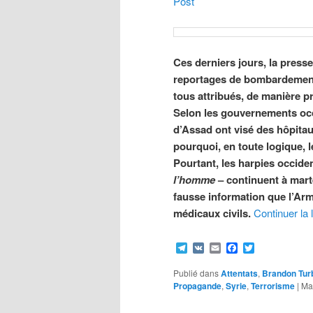
Post
Ces derniers jours, la press
reportages de bombardements
tous attribués, de manière p
Selon les gouvernements occi
d’Assad ont visé des hôpita
pourquoi, en toute logique, 
Pourtant, les harpies occiden
l’homme
– continuent à mart
fausse information que l’A
médicaux civils.
Continuer la 
Telegram
VK
Email
Facebook
Twitter
Publié dans
Attentats
,
Brandon Turb
Propagande
,
Syrie
,
Terrorisme
|
Ma