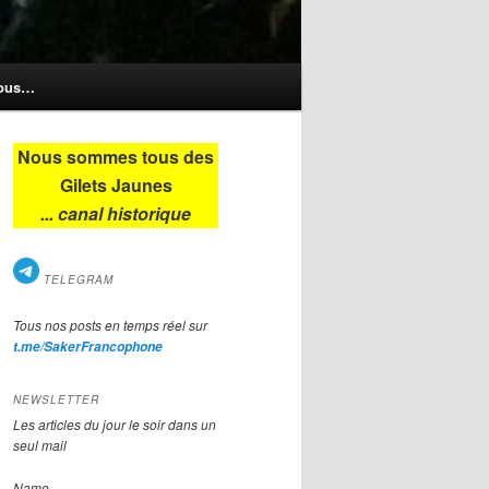
nous…
Nous sommes tous des
Gilets Jaunes
... canal historique
TELEGRAM
Tous nos posts en temps réel sur
t.me/SakerFrancophone
umanitaire 
internationale 
est en réalité 
NEWSLETTER
Les articles du jour le soir dans un
seul mail
Name