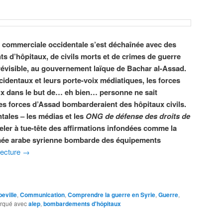
e commerciale occidentale s’est déchaînée avec des
 d’hôpitaux, de civils morts et de crimes de guerre
révisible, au gouvernement laïque de Bachar al-Assad.
dentaux et leurs porte-voix médiatiques, les forces
ux dans le but de… eh bien… personne ne sait
les forces d’Assad bombarderaient des hôpitaux civils.
tales – les médias et les
ONG de défense des droits de
eler à tue-tête des affirmations infondées comme la
rmée arabe syrienne bombarde des équipements
lecture
→
eville
,
Communication
,
Comprendre la guerre en Syrie
,
Guerre
,
rqué avec
alep
,
bombardements d'hôpitaux