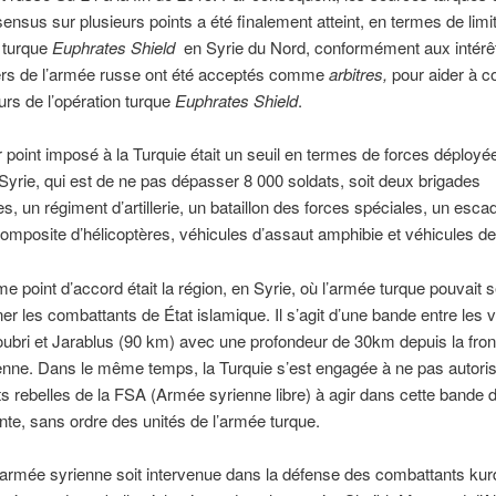
ensus sur plusieurs points a été finalement atteint, en termes de limi
n turque
Euphrates Shield
en Syrie du Nord, conformément aux intérêt
iers de l’armée russe ont été acceptés comme
arbitres,
pour aider à co
eurs de l’opération turque
Euphrates Shield
.
 point imposé à la Turquie était un seuil en termes de forces déployé
yrie, qui est de ne pas dépasser 8 000 soldats, soit deux brigades
, un régiment d’artillerie, un bataillon des forces spéciales, un esca
composite d’hélicoptères, véhicules d’assaut amphibie et véhicules de
e point d’accord était la région, en Syrie, où l’armée turque pouvait 
ner les combattants de État islamique. Il s’agit d’une bande entre les v
bri et Jarablus (90 km) avec une profondeur de 30km depuis la fron
enne. Dans le même temps, la Turquie s’est engagée à ne pas autori
nts rebelles de la FSA (Armée syrienne libre) à agir dans cette bande 
te, sans ordre des unités de l’armée turque.
’armée syrienne soit intervenue dans la défense des combattants ku