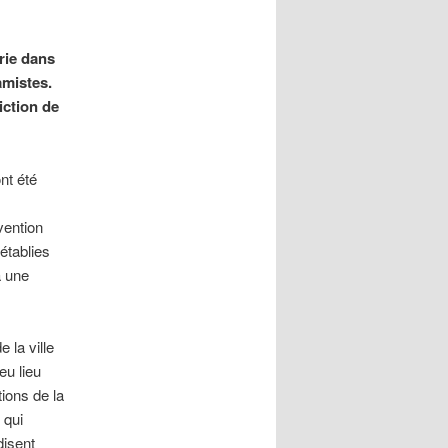
yrie dans
amistes.
iction de
nt été
s
vention
 établies
a une
 la ville
eu lieu
tions de la
 qui
disent