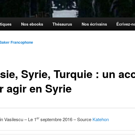
tiques
Nos ebooks
Thésaurus
Nos écrivains
Écrivez-
 Saker Francophone
ie, Syrie, Turquie : un ac
 agir en Syrie
in Vasilescu – Le 1
septembre 2016 – Source
Katehon
er