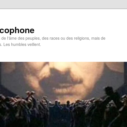
ncophone
de l'âme des peuples, des races ou des religions, mais de
s. Les humbles veillent.