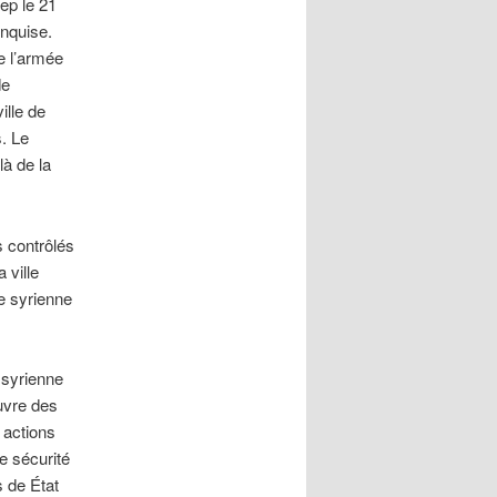
ep le 21
onquise.
e l’armée
de
ille de
. Le
à de la
s contrôlés
 ville
e syrienne
 syrienne
uvre des
 actions
e sécurité
s de État