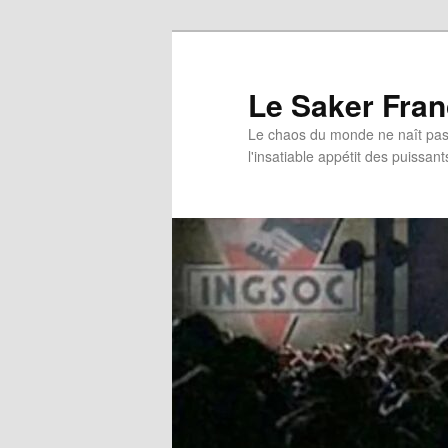
Aller
au
contenu
Le Saker Fra
principal
Le chaos du monde ne naît pas 
l'insatiable appétit des puissant