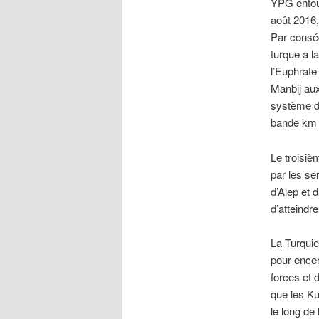
YPG entour
août 2016,
Par conséq
turque a l
l’Euphrate
Manbij aux
système de
bande km 9
Le troisiè
par les se
d’Alep et 
d’atteindre
La Turquie
pour encer
forces et
que les Ku
le long de