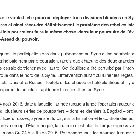
ie le voulait, elle pourrait déployer trois divisions blindées en S
ures et ainsi résoudre définitivement le problème des rebelles isl
-Unis pourraient faire la même chose, dans leur poursuite de l’év
-Assad du pouvoir.
uent, la participation des deux puissances en Syrie et les combats o
rincipalement par procuration, tandis que chacune des deux grande
 essaie de tricher avec l’autre. Cet équilibre a été perturbé par l’inter
urque dans le nord de la Syrie. L’intervention aurait pu ruiner les règles
tats-Unis et la Russie. Toutefois, les choses ont été clarifiées et il y 
spérée de conclure rapidement les hostilités en Syrie.
4 août 2016, date à laquelle l’armée turque a lancé l’opération autour de
s, plusieurs séries de pourparlers – dont les derniers à Bagdad – ont 
fficiers russes, syriens et turcs, sur la limitation et le contrôle des ac
près le coup d’État manqué, la Turquie n’est plus la Turquie agressive
 jet russe Su-24 à la fin de 2015. Par conséquent, les sources turques 