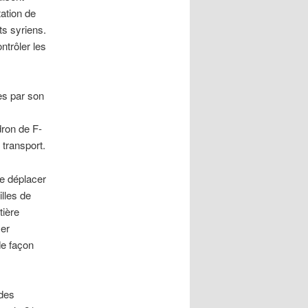
tation de
s syriens.
ntrôler les
es par son
dron de F-
 transport.
se déplacer
illes de
tière
ser
de façon
rdes