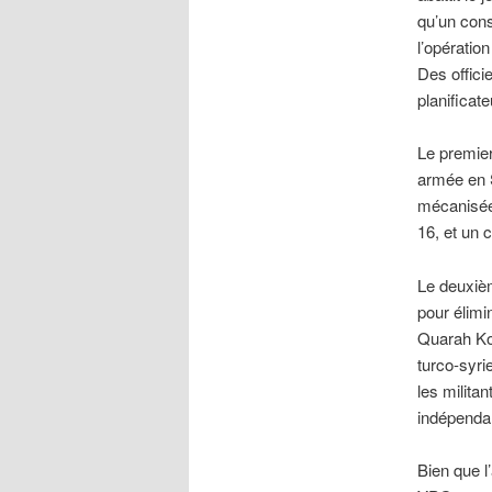
qu’un cons
l’opératio
Des offic
planificat
Le premier
armée en S
mécanisées
16, et un 
Le deuxièm
pour élimi
Quarah Kou
turco-syri
les milita
indépendan
Bien que l