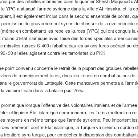
és par des rebelles islamistes dans le quartier Sheikh Maqsoud d’Al
 le YPG a attaqué l’armée syrienne dans la ville d’Al-Hasaka, et l’a c
uent, il est également inclus dans le second ensemble de points, qu
a permission du gouvernement syrien de chasser de la rive orientale 
 (même en combattant) les rebelles kurdes (YPG) qui ont conquis la v
 mains d’État islamique avec l’aide des forces spéciales américaines
 missiles russes S-400 n’abattra pas les avions turcs opérant au-del
0×30 si elles agissent contre les terroristes du PKK.
me point convenu concerne le retrait de la plupart des groupes rebelle
rvices de renseignement turcs, dans les zones de combat autour de la
dans le gouvernorat de Lattaquié. Cette manœuvre permettra à l’armé
 la victoire finale dans la bataille pour Alep.
 promet que lorsque l’offensive des volontaires iraniens et de l’armée
cler et liquider État islamique commencera, les Turcs mettront en œ
 des moyens en même temps que l’armée syrienne. Peu importent les
rdes mèneront contre État islamique, la Turquie va créer un cordon d
 la frontière syro-turque, pour empêcher la dispersion des combattant