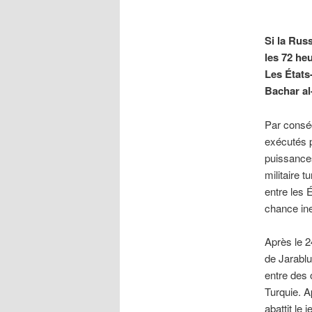
Si la Russ
les 72 he
Les États
Bachar al
Par conséq
exécutés p
puissances
militaire t
entre les É
chance ine
Après le 2
de Jarablu
entre des o
Turquie. A
abattit le