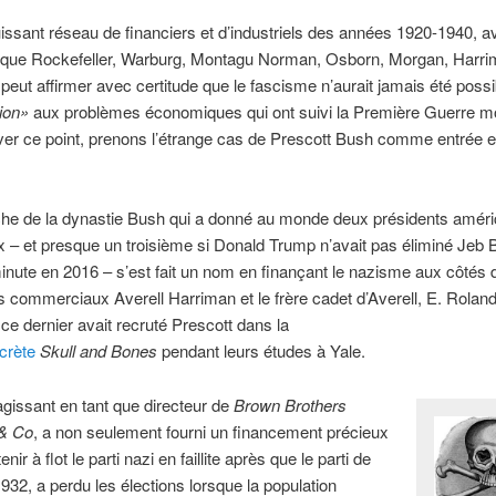
issant réseau de financiers et d’industriels des années 1920-1940, 
 que Rockefeller, Warburg, Montagu Norman, Osborn, Morgan, Harri
 peut affirmer avec certitude que le fascisme n’aurait jamais été possi
ion»
aux problèmes économiques qui ont suivi la Première Guerre mo
er ce point, prenons l’étrange cas de Prescott Bush comme entrée e
che de la dynastie Bush qui a donné au monde deux présidents améri
 – et presque un troisième si Donald Trump n’avait pas éliminé Jeb 
inute en 2016 – s’est fait un nom en finançant le nazisme aux côtés 
s commerciaux Averell Harriman et le frère cadet d’Averell, E. Rolan
ce dernier avait recruté Prescott dans la
crète
Skull and Bones
pendant leurs études à Yale.
agissant en tant que directeur de
Brown Brothers
& Co
, a non seulement fourni un financement précieux
nir à flot le parti nazi en faillite après que le parti de
 1932, a perdu les élections lorsque la population