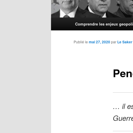
Menu
Comprendre les enjeux geopoli
principal
Publié le
mai 27, 2020
par
Le Saker
Pend
… il e
Guerr