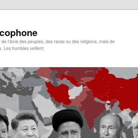
ncophone
de l'âme des peuples, des races ou des religions, mais de
s. Les humbles veillent.