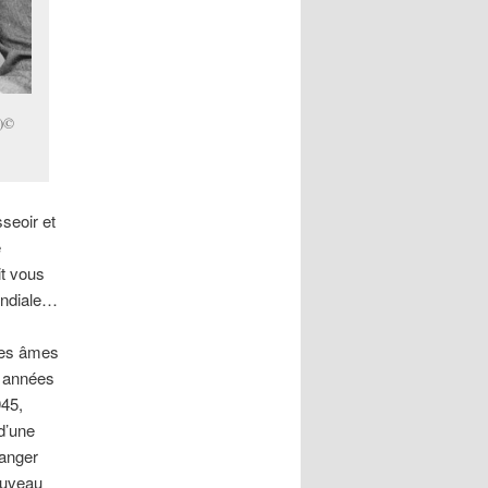
h)©
seoir et
e
it vous
ondiale…
les âmes
s années
945,
d’une
danger
ouveau