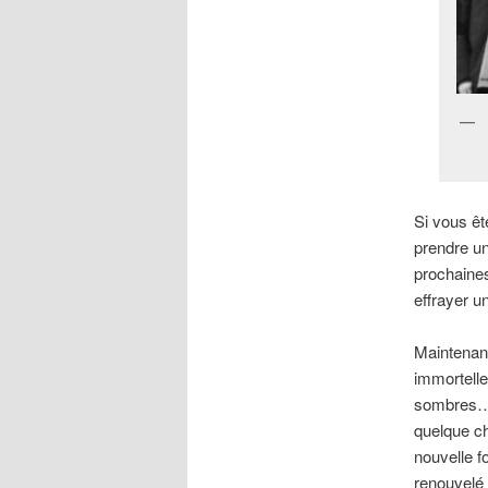
Si vous êt
prendre un
prochaines
effrayer u
Maintenan
immortelle
sombres… m
quelque ch
nouvelle 
renouvelé 