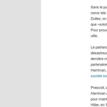
Sans le pu
noms tels
Dulles, on
que
«solut
Pour prouv
utile.
Le patriar
désastreux
dernière m
partenaire
Harriman, 
société se
Prescott, 
Harriman 
pour mainte
Hitler, en