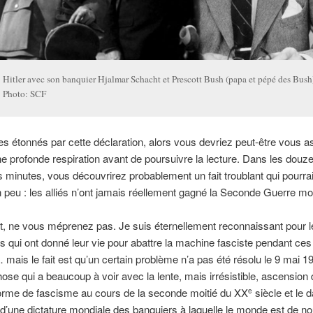
Hitler avec son banquier Hjalmar Schacht et Prescott Bush (papa et pépé des Bus
Photo: SCF
es étonnés par cette déclaration, alors vous devriez peut-être vous as
e profonde respiration avant de poursuivre la lecture. Dans les douz
 minutes, vous découvrirez probablement un fait troublant qui pourra
n peu : les alliés n’ont jamais réellement gagné la Seconde Guerre m
t, ne vous méprenez pas. Je suis éternellement reconnaissant pour 
s qui ont donné leur vie pour abattre la machine fasciste pendant ce
ais le fait est qu’un certain problème n’a pas été résolu le 9 mai 1
ose qui a beaucoup à voir avec la lente, mais irrésistible, ascension 
forme de fascisme au cours de la seconde moitié du XX
siècle et le 
e
d’une dictature mondiale des banquiers à laquelle le monde est de n