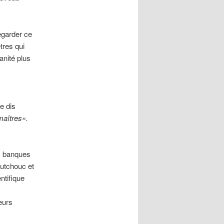
egarder ce
tres qui
anité plus
e dis
maîtres».
es banques
outchouc et
ntifique
eurs