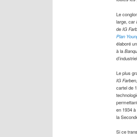
Le conglom
large, car
de
IG Far
Plan Youn
élaboré u
à la
Banque
d’industri
Le plus gr
IG Farben,
cartel de 
technologi
permettant
en 1934 à 
la Second
Si ce tran