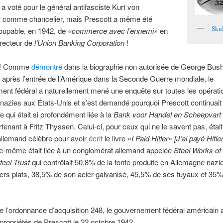
a voté pour le général antifasciste Kurt von
r comme chancelier, mais Prescott a même été
Sku
oupable, en 1942, de
«commerce avec l’ennemi»
en
irecteur de
l’Union Banking Corporation
!
i ! Comme
démontré
dans la biographie non autorisée de George Bush
après l’entrée de l’Amérique dans la Seconde Guerre mondiale, le
nt fédéral a naturellement mené une enquête sur toutes les opérati
nazies aux États-Unis et s’est demandé pourquoi Prescott continuait 
 qui était si profondément liée à la
Bank voor Handel en Scheepvart
tenant à Fritz Thyssen. Celui-ci, pour ceux qui ne le savent pas, étai
 allemand célèbre pour avoir
écrit
le livre
«I Paid Hitler» [J’ai payé Hitler
le-même était liée à un conglomérat allemand appelée
Steel Works of
eel Trust
qui contrôlait 50,8% de la fonte produite en Allemagne nazi
ers plats, 38,5% de son acier galvanisé, 45,5% de ses tuyaux et 35
e l’ordonnance d’acquisition 248, le gouvernement fédéral américain
 propriétés de Prescott le 22 octobre 1942.