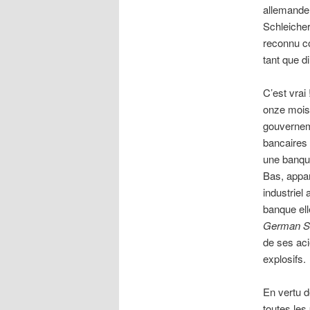
allemande 
Schleiche
reconnu c
tant que d
C’est vra
onze mois 
gouverneme
bancaires 
une banque
Bas, appar
industriel
banque el
German St
de ses aci
explosifs.
En vertu d
toutes les