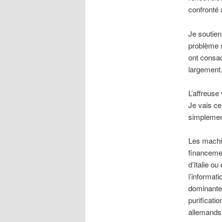
confronté 
Je soutien
problème 
ont consac
largement
L’affreuse
Je vais ce
simplement
Les machin
financemen
d’Italie o
l’informati
dominante 
purificati
allemands 