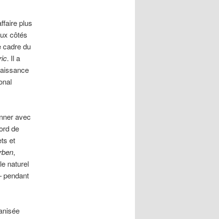
ffaire plus
aux côtés
e cadre du
ric
. Il a
naissance
onal
onner avec
cord de
ts et
rben
,
e naturel
 – pendant
canisée