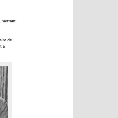
, mettant
aire de
t à