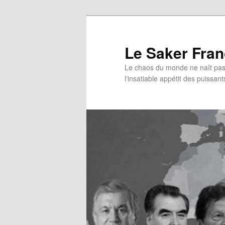
Aller
au
contenu
Le Saker Fra
principal
Le chaos du monde ne naît pas 
l'insatiable appétit des puissant