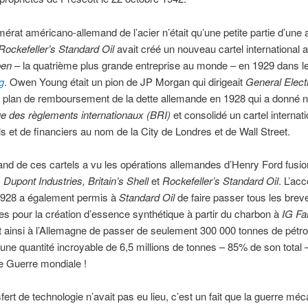
érat américano-allemand de l’acier n’était qu’une petite partie d’une a
Rockefeller’s Standard Oil
avait créé un nouveau cartel international 
ben
– la quatrième plus grande entreprise au monde – en 1929 dans l
g
. Owen Young était un pion de JP Morgan qui dirigeait
General Elect
n plan de remboursement de la dette allemande en 1928 qui a donné 
 des règlements internationaux (BRI)
et consolidé un cartel internati
els et de financiers au nom de la City de Londres et de Wall Street.
and de ces cartels a vu les opérations allemandes d’Henry Ford fusi
 Dupont Industries, Britain’s Shell
et
Rockefeller’s Standard Oil
. L’ac
1928 a également permis à
Standard Oil
de faire passer tous les breve
es pour la création d’essence synthétique à partir du charbon à
IG Fa
 ainsi à l’Allemagne de passer de seulement 300 000 tonnes de pétrol
une quantité incroyable de 6,5 millions de tonnes – 85% de son total
e Guerre mondiale !
sfert de technologie n’avait pas eu lieu, c’est un fait que la guerre mé