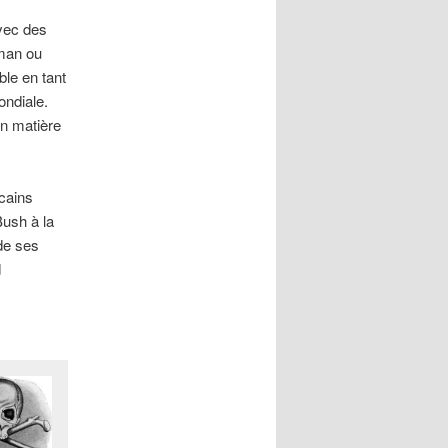
avec des
man ou
ble en tant
ndiale.
n matière
cains
Bush à la
de ses
d