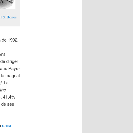
ll & Bones
 de 1992,
ons
de diriger
aux Pays-
t le magnat
]
. La
 the
e, 41,4%
% de ses
 a
saisi