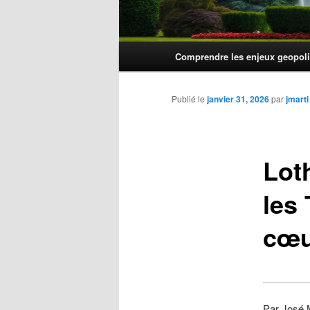
Menu
Comprendre les enjeux geopoli
principal
Publié le
janvier 31, 2026
par
jmarti
Lot
les
cœu
Par José 