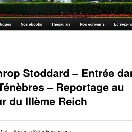
tiques
Nos ebooks
Thésaurus
Nos écrivains
Écrivez-
hrop Stoddard – Entrée da
 Ténèbres – Reportage au
r du IIIème Reich
Martí − Source le Saker Francophone