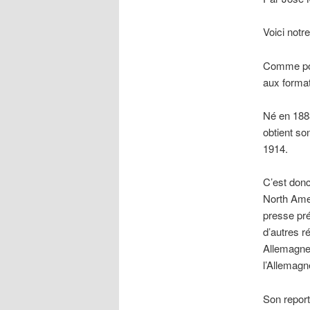
Voici notr
Comme p
aux forma
Né en 188
obtient so
1914.
C’est donc
North Ame
presse pr
d’autres r
Allemagne 
l’Allemag
Son report