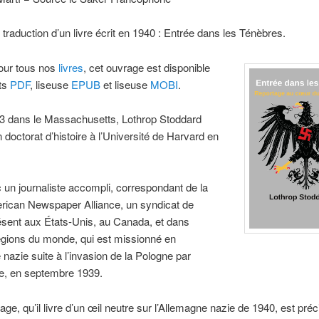
e traduction d’un livre écrit en 1940 : Entrée dans les Ténèbres.
our
tous nos
livres
, cet ouvrage est disponible
ts
PDF
, liseuse
EPUB
et liseuse
MOBI
.
3 dans le Massachusetts, Lothrop Stoddard
n doctorat d’histoire à l’Université de Harvard en
 un journaliste accompli, correspondant de la
rican Newspaper Alliance, un syndicat de
ésent aux États-Unis, au Canada, et dans
égions du monde, qui est missionné en
nazie suite à l’invasion de la Pologne par
ne, en septembre 1939.
age, qu’il livre d’un œil neutre sur l’Allemagne nazie de 1940, est pré