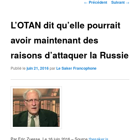
Navigation
←
Précédent
Suivant
→
des
articles
L’OTAN dit qu’elle pourrait
avoir maintenant des
raisons d’attaquer la Russie
Publié le
juin 21, 2016
par
Le Saker Francophone
Par Eric Zuesse Le 16 juin 2016 – Source
thesaker.is