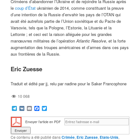
Criméens d’abandonner l’Ukraine et de rejoindre la Russie après
le
coup d’État
ukrainien de 2014, comme constituant la preuve
d’une intention de la Russie d’envahir les pays de l’OTAN qui
avait été autrefois partie de l’Union soviétique et du Pacte de
Varsovie, tels que la Pologne, l’Estonie, la Lituanie et la
Lettonie ; et ceci est la raison alléguée pour les grandes
manœuvres militaires de l’opération
Atlantic Resolve
, et la forte
augmentation des troupes américaines et d’armes dans ces pays
aux frontières de la Russie.
Eric Zuesse
Traduit et édité par jj, relu par nadine pour le Saker Francophone
10 068
Telegram
VK
Email
Facebook
Twitter
Envoyer l'article en PDF
Ce contenu a été publié dans
Crimée
,
Eric Zuesse
,
Etats-Unis
,