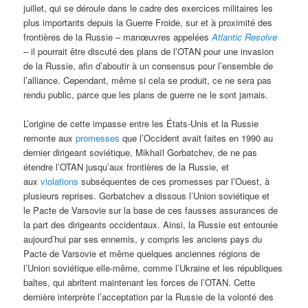
juillet, qui se déroule dans le cadre des exercices militaires les
plus importants depuis la Guerre Froide, sur et à proximité des
frontières de la Russie – manœuvres appelées
Atlantic Resolve
– il pourrait être discuté des plans de l’OTAN pour une invasion
de la Russie, afin d’aboutir à un consensus pour l’ensemble de
l’alliance. Cependant, même si cela se produit, ce ne sera pas
rendu public, parce que les plans de guerre ne le sont jamais.
L’origine de cette impasse entre les États-Unis et la Russie
remonte aux
promesses
que l’Occident avait faites en 1990 au
dernier dirigeant soviétique, Mikhaïl Gorbatchev, de ne pas
étendre l’OTAN jusqu’aux frontières de la Russie, et
aux
violations
subséquentes de ces promesses par l’Ouest, à
plusieurs reprises. Gorbatchev a dissous l’Union soviétique et
le Pacte de Varsovie sur la base de ces fausses assurances de
la part des dirigeants occidentaux. Ainsi, la Russie est entourée
aujourd’hui par ses ennemis, y compris les anciens pays du
Pacte de Varsovie et même quelques anciennes régions de
l’Union soviétique elle-même, comme l’Ukraine et les républiques
baltes, qui abritent maintenant les forces de l’OTAN. Cette
dernière interprète l’acceptation par la Russie de la volonté des