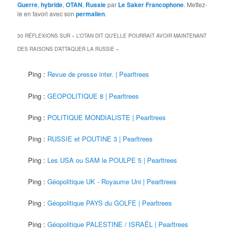
Guerre
,
hybride
,
OTAN
,
Russie
par
Le Saker Francophone
. Mettez-
le en favori avec son
permalien
.
30 RÉFLEXIONS SUR «
L’OTAN DIT QU’ELLE POURRAIT AVOIR MAINTENANT
DES RAISONS D’ATTAQUER LA RUSSIE
»
Ping :
Revue de presse inter. | Pearltrees
Ping :
GEOPOLITIQUE 8 | Pearltrees
Ping :
POLITIQUE MONDIALISTE | Pearltrees
Ping :
RUSSIE et POUTINE 3 | Pearltrees
Ping :
Les USA ou SAM le POULPE 5 | Pearltrees
Ping :
Géopolitique UK - Royaume Uni | Pearltrees
Ping :
Géopolitique PAYS du GOLFE | Pearltrees
Ping :
Géopolitique PALESTINE / ISRAËL | Pearltrees