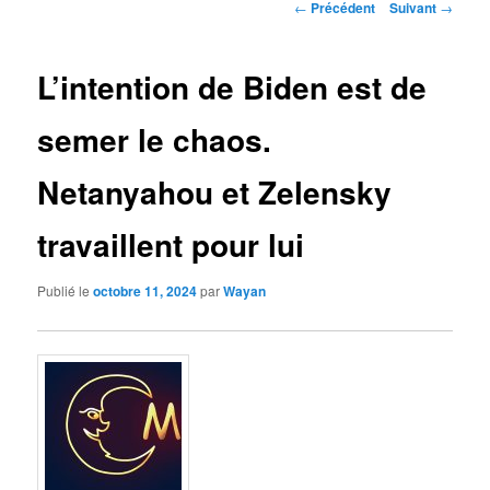
Navigation
←
Précédent
Suivant
→
des
articles
L’intention de Biden est de
semer le chaos.
Netanyahou et Zelensky
travaillent pour lui
Publié le
octobre 11, 2024
par
Wayan