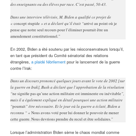
des enseignants ou des élèves par race. C’est passé, 50-43.
Dans une interview télévisée, M. Biden a qualifié ce projet de
«
concept stupide
» et a déclaré qu’il était “
arrivé au point où je
pense que notre seul recours pour l’éliminer pourrait être un
amendement constitutionnel
.”
En 2002, Biden a été soutenu par les néoconservateurs lorsqu’il,
en tant que président du Comité sénatorial des relations
étrangères,
a plaidé fébrilement
pour le lancement de la guerre
contre l’Irak:
Dans un discours prononcé quelques jours avant le vote de 2002 [sur
la guerre en Irak], Bush a déclaré que l’approbation de la résolution
“
ne signifie pas qu’une action militaire est imminente ou inévitable
”,
mais il a également expliqué en détail pourquoi une action militaire
“
pourrait
” être nécessaire. Et le jour où la guerre a éclaté, Biden a
reconnu “ «
Nous avons voté pour lui donner le pouvoir de mener
cette guerre. Nous devrions prendre du recul et être solidaires
.”
Lorsque l’administration Biden sème le chaos mondial comme