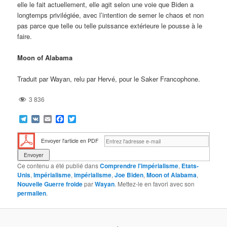
elle le fait actuellement, elle agit selon une voie que Biden a
longtemps privilégiée, avec l’intention de semer le chaos et non
pas parce que telle ou telle puissance extérieure le pousse à le
faire.
Moon of Alabama
Traduit par Wayan, relu par Hervé, pour le Saker Francophone.
3 836
Telegram
VK
Email
Facebook
Twitter
Envoyer l'article en PDF
Ce contenu a été publié dans
Comprendre l'impérialisme
,
Etats-
Unis
,
Impérialisme
,
impérialisme
,
Joe Biden
,
Moon of Alabama
,
Nouvelle Guerre froide
par
Wayan
. Mettez-le en favori avec son
permalien
.