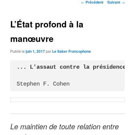
Navigation
←
Précédent
Suivant
→
des
articles
L’État profond à la
manœuvre
Publié le
juin 1, 2017
par
Le Saker Francophone
... L'assaut contre la présidence de
Stephen F. Cohen
Le maintien de toute relation entre