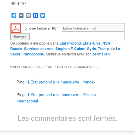
4 787
Telegram
VK
Email
Facebook
Twitter
Envoyer l'article en PDF
Ce contenu a été publié dans
Etat Profond
,
Etats-Unis
,
NSA
,
Russie
,
Services secrets
,
Stephen F. Cohen
,
Syrie
,
Trump
par
Le
Saker Francophone
. Mettez-le en favori avec son
permalien
.
2 RÉFLEXIONS SUR «
L’ÉTAT PROFOND À LA MANŒUVRE
»
Ping :
L’État profond à la manœuvre | Yandex
Ping :
L’État profond à la manœuvre | Réseau
International
Les commentaires sont fermés.