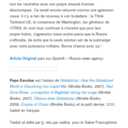
tour les neutralise avec son propre arsenal d’armes
électroniques. Ce serait encore retourné comme une
agression
russe
. Il n’y a rien de nouveau à voir là-dedans : le Think
Tankland US, le consensus de Washington, les généraux de
l’OTAN, ils vont tous continuer à n’exister que pour leur
propre hubris.
L’agression russe
existe parce que la Russie
s’effondre, de sorte que la seule solution est de la submerger
avec notre puissance militaire. Bonne chance avec ça !
Article Original
paru sur Sputnik – Russia news agency
Pepe Escobar
est l’auteur de
Globalistan: How the Globalized
World is Dissolving into Liquid War
(Nimble Books, 2007),
Red
Zone Blues: a snapshot of Baghdad during the surge
(Nimble
Books, 2007),
Obama does Globalistan
(Nimble Books,
2009)
, Empire of Chaos
(Nimble Books) et le petit dernier,
2030
,
traduit en français.
Traduit et édité par jj, relu par nadine pour le Saker Francophone