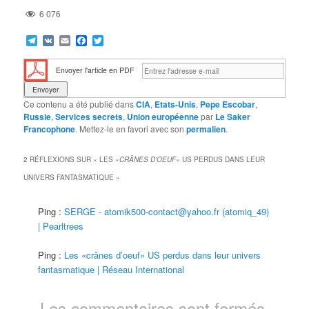
6 076
Telegram
VK
Email
Facebook
Twitter
Envoyer l'article en PDF
Ce contenu a été publié dans
CIA
,
Etats-Unis
,
Pepe Escobar
,
Russie
,
Services secrets
,
Union européenne
par
Le Saker
Francophone
. Mettez-le en favori avec son
permalien
.
2 RÉFLEXIONS SUR «
LES
«CRÂNES D’OEUF»
US PERDUS DANS LEUR
UNIVERS FANTASMATIQUE
»
Ping :
SERGE - atomik500-contact@yahoo.fr (atomiq_49)
| Pearltrees
Ping :
Les «crânes d’oeuf» US perdus dans leur univers
fantasmatique | Réseau International
Les commentaires sont fermés.