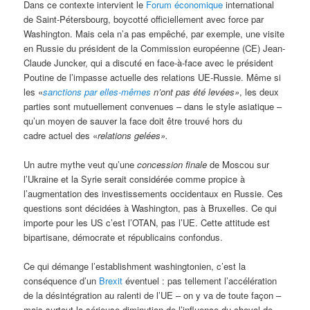
Dans ce contexte intervient le
Forum économique
international
de Saint-Pétersbourg, boycotté officiellement avec force par
Washington. Mais cela n’a pas empêché, par exemple, une visite
en Russie du président de la Commission européenne (CE) Jean-
Claude Juncker, qui a discuté en face-à-face avec le président
Poutine de l’impasse actuelle des relations UE-Russie. Même si
les «
sanctions par elles-mêmes
n’ont pas été levées»
, les deux
parties sont mutuellement convenues – dans le style asiatique –
qu’un moyen de sauver la face doit être trouvé hors du
cadre actuel des «
relations gelées».
Un autre mythe veut qu’une
concession finale
de Moscou sur
l’Ukraine et la Syrie serait considérée comme propice à
l’augmentation des investissements occidentaux en Russie. Ces
questions sont décidées à Washington, pas à Bruxelles. Ce qui
importe pour les US c’est l’OTAN, pas l’UE. Cette attitude est
bipartisane, démocrate et républicains confondus.
Ce qui démange l’establishment washingtonien, c’est la
conséquence d’un
Brexit
éventuel : pas tellement l’accélération
de la désintégration au ralenti de l’UE – on y va de toute façon –
mais surtout la sérieuse diminution de l’influence du cheval de