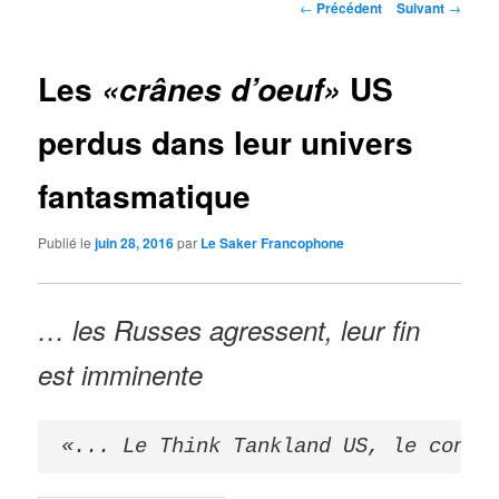
Navigation
←
Précédent
Suivant
→
des
articles
Les
US
«crânes d’oeuf»
perdus dans leur univers
fantasmatique
Publié le
juin 28, 2016
par
Le Saker Francophone
… les Russes agressent, leur fin
est imminente
«... Le Think Tankland US, le conse