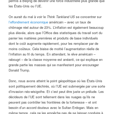
permis à Beijing de devenir une force industrielle plus grande que
les États-Unis ou l’UE.
On aurait du mal à voir le
Think Tankland US
se concentrer sur
l’effondrement économique
américain – avec un taux de
chômage réel autour de 23%. L’inflation est également beaucoup
plus élevée, alors que l’Office des statistiques du travail sort du
panier les matières premières et produits de base individuels
dont le coût augmente rapidement, pour les remplacer par de
moins coûteux. Cela biaise de moitié l’augmentation réelle de
l’inflation au fil du temps. En attendant, le
rêve américain –
rabougri – de la classe moyenne est anéanti, ce qui explique en
grande partie les masses qui se manifestent pour encourager
Donald Trump.
Donc, nous avons atteint le point géopolitique où les États-Unis
sont politiquement déchirés, où l’UE est submergée par une sorte
d’invasion néo-wisigothe. Et c’est peut être juste un prélude. Les
décideurs de l’UE sont tellement dans les nuages qu’ils ne
peuvent pas contrôler les frontières de la forteresse – et ont
besoin d’un accord douteux avec le Sultan Erdogan. Mais en
même temps, cela ne les empêche pas de se laisser conduire à